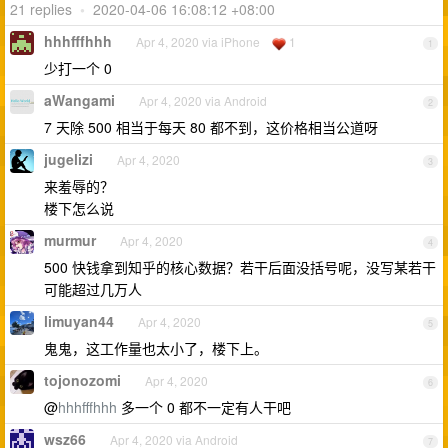
21 replies
•
2020-04-06 16:08:12 +08:00
hhhfffhhh
Apr 4, 2020 via iPhone
1
1
少打一个 0
aWangami
Apr 4, 2020 via Android
2
7 天除 500 相当于每天 80 都不到，这价格相当公道呀
jugelizi
Apr 4, 2020
3
来羞辱的？
楼下怎么说
murmur
Apr 4, 2020
4
500 快钱拿到知乎的核心数据？若干后面没括号呢，没写某若干
可能超过几万人
limuyan44
Apr 4, 2020
5
鬼鬼，这工作量也太小了，楼下上。
tojonozomi
Apr 4, 2020
6
@
hhhfffhhh
多一个 0 都不一定有人干吧
wsz66
Apr 4, 2020 via Android
7