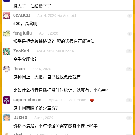
赚大了，让给楼下了
0xABCD
Apr 4, 2020 via Android
8
500，高薪啊
fengfuliu
Apr 4, 2020
9
知乎是拒绝蜘蛛协议的 爬的话很有可能违法
ZeoKarl
Apr 4, 2020 via iPhone
10
空手套爬虫？
fhsan
Apr 4, 2020
11
这种网上一大把，自己找找改改就有
比如什么抖音直播打赏时时统计，就算有，小心坐牢
superrichman
Apr 4, 2020 via iPhone
1
12
这中间商赚了多少差价？
DJI360
Apr 4, 2020
13
价格不清楚，不过你这个需求感觉不像正经事