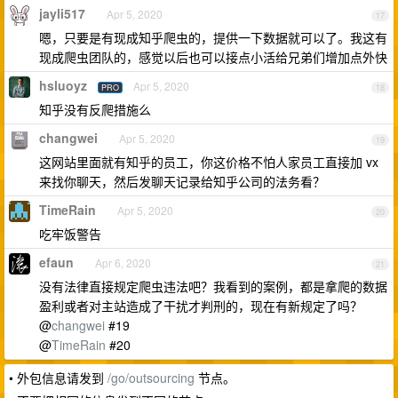
jayli517
Apr 5, 2020
17
嗯，只要是有现成知乎爬虫的，提供一下数据就可以了。我这有
现成爬虫团队的，感觉以后也可以接点小活给兄弟们增加点外快
hsluoyz
Apr 5, 2020
PRO
18
知乎没有反爬措施么
changwei
Apr 5, 2020
19
这网站里面就有知乎的员工，你这价格不怕人家员工直接加 vx
来找你聊天，然后发聊天记录给知乎公司的法务看？
TimeRain
Apr 5, 2020
20
吃牢饭警告
efaun
Apr 6, 2020
21
没有法律直接规定爬虫违法吧？我看到的案例，都是拿爬的数据
盈利或者对主站造成了干扰才判刑的，现在有新规定了吗？
@
changwei
#19
@
TimeRain
#20
• 外包信息请发到
/go/outsourcing
节点。