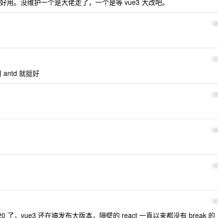
且好用。没维护一个是大佬走了，一个是等 vue3 大改吧。
3
3
antd 就挺好
3
3
4
4
020 了，vue3 还在搞发布大版本，隔壁的 react 一直以来都没有 break 的