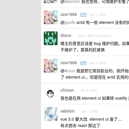
@
abychan
我也觉得，可惜维护太慢了，
zzw1998
Apr 6, 2020
OP
@
gouflv
antd 有一些 element 没
dizun
Apr 6, 2020 via Android
楼主的意思应该是 bug 维护问题。
不维护了，那真的赶紧换
zzw1998
Apr 6, 2020
OP
@
ArJun
我是把它用到前台的，刚开始选择框
了 element ui 。但是现在 antd 
chiuan
Apr 6, 2020
我也是在用 element ui 如果转 vuet
rabbbit
Apr 7, 2020
vue 3.0 要大改, element ui 废了....
有点想去 react 那边了.