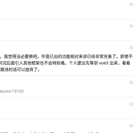
3
3
3
ment-ui 。我觉得没必要换吧。毕竟已出的功能相对来讲已经非常完善了。即使不
。何况后面引入其他框架也不会特别难。个人建议先等到 vue3 出来，看看
年内没跟进的话可以放弃了。
3
issues/19120
3
3