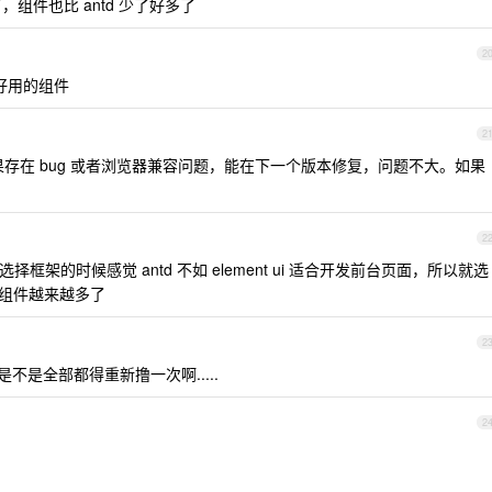
组件也比 antd 少了好多了
2
有的好用的组件
2
如果存在 bug 或者浏览器兼容问题，能在下一个版本修复，问题不大。如果
2
架的时候感觉 antd 不如 element ui 适合开发前台页面，所以就选
实用的组件越来越多了
2
ify 是不是全部都得重新撸一次啊.....
2