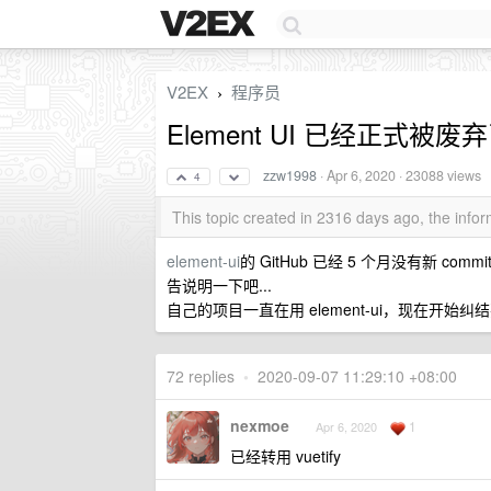
V2EX
程序员
›
Element UI 已经正式被废
zzw1998
·
Apr 6, 2020
· 23088 views
4
This topic created in 2316 days ago, the inf
element-ui
的 GitHub 已经 5 个月没有新 c
告说明一下吧...
自己的项目一直在用 element-ui，现在开始纠结要
72 replies
•
2020-09-07 11:29:10 +08:00
nexmoe
1
Apr 6, 2020
已经转用 vuetify