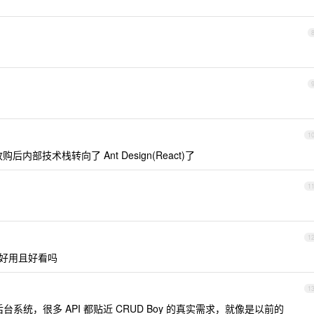
1
部技术栈转向了 Ant Design(React)了
1
1
td 好用且好看吗
1
合后台系统，很多 API 都贴近 CRUD Boy 的真实需求，就像是以前的