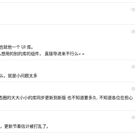
2
2
直也就他一个 UI 库。
想用的别的库的组件， 直接导进来不行么= =
2
改什么，就是小问题太多
2
诸多生态圈的大大小小的库同步更新到新版 也不知道要多久. 不知道各位在担心
2
，更新节奏估计被打乱了。