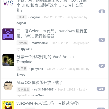
个 URL 和点击刷新这个 URL 有什么区
别？
5
HTML
•
cogear
•
Dec 26, 2022
• Lastly replied by
cogear
同一段 Selenium 代码， windows 运行正
常， WSL 运行被拦截
5
Python
•
marvincible
•
Dec 8, 2022
• Lastly replied
by
xpy0313
分享一个比较好用的 Vue3 Admin
Template
2
程序员
•
panyang
•
Oct 26, 2022
• Lastly replied by
Envov
Mac QQ 体验版开放下载了
49
分享发现
•
cai314494687
•
Sep 21, 2022
• Lastly
replied by
zoharSoul
vue2+vite 有人试过吗，有踩过坑吗?