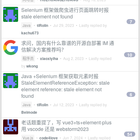
Selenium 框架做爬虫进行页面跳转时报
stale element not found
7
Java
•
tiRolin
•
Jul 29, 2023
• Lastly replied by
kachu673
求问，国内有什么靠谱的开源自部署 IM 通
信解决方案推荐吗？
10
程序员
•
xiaoxiyiha
•
Aug 2, 2023
• Lastly replied
by
wkong
Java +Selenium 框架获取元素时报
StaleElementReferenceException: stale
element reference: stale element not
6
found
Java
•
tiRolin
•
Jul 12, 2023
• Lastly replied by
Belmode
老话题重提了，写 vue3+ts+element-plus
用 vscode 还是 webstorm2023
54
Vue.js
•
code4love
•
Jun 7, 2024
• Lastly replied