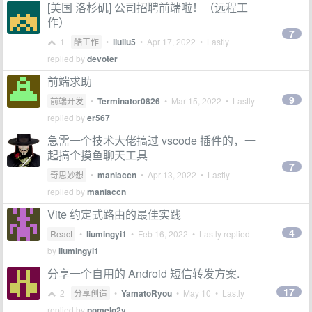
[美国 洛杉矶] 公司招聘前端啦！（远程工
作）
7
1
酷工作
•
liuliu5
•
Apr 17, 2022
• Lastly
replied by
devoter
前端求助
9
前端开发
•
Terminator0826
•
Mar 15, 2022
• Lastly
replied by
er567
急需一个技术大佬搞过 vscode 插件的，一
起搞个摸鱼聊天工具
7
奇思妙想
•
maniaccn
•
Apr 13, 2022
• Lastly
replied by
maniaccn
Vite 约定式路由的最佳实践
4
React
•
liumingyi1
•
Feb 16, 2022
• Lastly replied
by
liumingyi1
分享一个自用的 Android 短信转发方案.
17
2
分享创造
•
YamatoRyou
•
May 10
• Lastly
replied by
pomelo2y