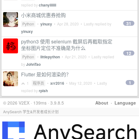
replied by
chanyiiiiiii
小米商城优惠券抢购
31
Python
•
yinuxy
•
Apr 28, 2020
• Lastly replied by
yinuxy
python3 使用 selenium 截屏后再截取指定
坐标图片定位不准确是为什么
12
Python
•
littlepython
•
Apr 21, 2020
• Lastly replied
by
JohnTao
Flutter 是如何渲染的？
1
1
程序员
•
xrr2016
•
May 12, 2020
• Lastly
replied by
rpish
© 2026 V2EX · 139ms · 3.9.8.5
About
·
Language
AnySearch 学生&开发者成长计划