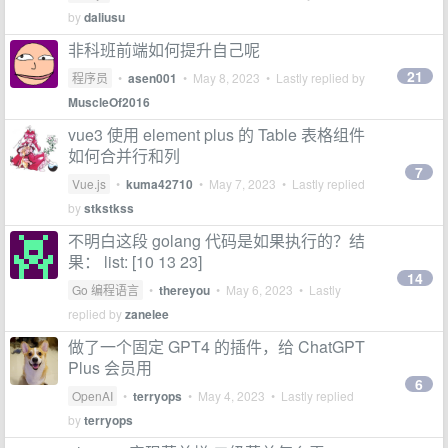
by
daliusu
非科班前端如何提升自己呢
21
程序员
•
asen001
•
May 8, 2023
• Lastly replied by
MuscleOf2016
vue3 使用 element plus 的 Table 表格组件
如何合并行和列
7
Vue.js
•
kuma42710
•
May 7, 2023
• Lastly replied
by
stkstkss
不明白这段 golang 代码是如果执行的？结
果： list: [10 13 23]
14
Go 编程语言
•
thereyou
•
May 6, 2023
• Lastly
replied by
zanelee
做了一个固定 GPT4 的插件，给 ChatGPT
Plus 会员用
6
OpenAI
•
terryops
•
May 4, 2023
• Lastly replied
by
terryops