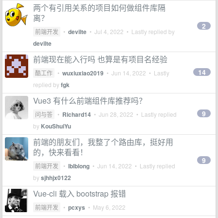
两个有引用关系的项目如何做组件库隔
离？
2
前端开发
•
devilte
•
Jul 4, 2022
• Lastly replied by
devilte
前端现在能入行吗 也算是有项目名经验
14
酷工作
•
wuxiuxiao2019
•
Jun 14, 2022
• Lastly
replied by
fgk
Vue3 有什么前端组件库推荐吗？
9
问与答
•
Richard14
•
Jun 28, 2022
• Lastly replied
by
KouShuiYu
前端的朋友们，我整了个路由库，挺好用
的，快来看看！
9
前端开发
•
lblblong
•
Jun 14, 2022
• Lastly replied
by
sjhhjx0122
Vue-cli 载入 bootstrap 报错
前端开发
•
pcxys
•
May 6, 2022