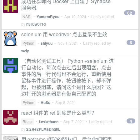
成功在群晖的 Docker 上自建了 Synapse
服务器.
62
NAS
•
YamatoRyou
•
Apr 19, 2024
• Lastly replied
by
h3ll0w0r1d
selenium 用 webdriver 点击登录不生效
6
Python
•
shiyuu
•
Nov 1, 2021
• Lastly replied by
wzly
（自动化测试工具） Python +selenium 进
行自动化，每次点击过后出现阻塞，点击
事件的后一行代码也不会运行，重新使用
鼠标事件进行操作，按钮被按下，却不弹
起，也被阻塞，请问这个是什么原因？这
边打开的浏览器是有带自己配置的
Python
•
HuSu
•
Sep 8, 2021
react 组件的 ref 到底是什么类型？
4
React
•
Leviathann
•
Sep 7, 2021
• Lastly replied
by
2i2Re2PLMaDnghL
用 goframe 框架的朋友们，后台你们都用