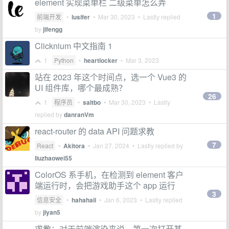
element 实现菜单栏 二级菜单怎么弄
1
前端开发
•
lusifer
•
Mar 30, 2023
• Lastly replied
by
jifengg
Clicknium 中文指南 1
1
Python
•
heartlocker
•
Mar 3, 2023
站在 2023 年这个时间点，选一个 Vue3 的
UI 组件库，哪个最成熟？
26
1
程序员
•
saltbo
•
Mar 30, 2023
• Lastly
replied by
danranVm
react-router 的 data API 问题求教
7
React
•
Akitora
•
Jan 27, 2024
• Lastly replied by
liuzhaowei55
ColorOS 系手机，在检测到 element 客户
端运行时，会把游戏助手这个 app 运行
3
信息安全
•
hahahaii
•
Jan 6, 2023
• Lastly replied
by
jiyan5
求教：对于前端渲染来说，第一次打开某