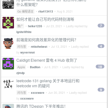
什么框架呢？
Go 编程语言
•
rita413413
•
Aug 9, 2021
如何才能让自己写的代码特别清晰
7
推广
•
heike1235
•
Jul 23, 2021
• Lastly replied by
IgniteWhite
前端是如何高效差异化的管理代码？
4
问与答
•
nttisthebest
•
Jul 13, 2021
• Lastly replied
by
wyvernnot
Caldigit Element 雷电 4 Hub 收到了
18
Apple
•
Badlion
•
Jul 6, 2021
• Lastly replied by
zjmdp
leetcode-131 golang 关于本地运行和
leetcode vm 的疑问
9
问与答
•
xxxxware
•
Jun 30, 2021
• Lastly replied
by
xxxxware
腾讯的 TDesign 下半年推出！