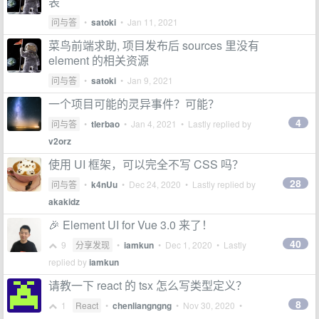
表
问与答
•
satoki
•
Jan 11, 2021
菜鸟前端求助, 项目发布后 sources 里没有
element 的相关资源
问与答
•
satoki
•
Jan 9, 2021
一个项目可能的灵异事件？可能？
4
问与答
•
tlerbao
•
Jan 4, 2021
• Lastly replied by
v2orz
使用 UI 框架，可以完全不写 CSS 吗？
28
问与答
•
k4nUu
•
Dec 24, 2020
• Lastly replied by
akakidz
🎉 Element UI for Vue 3.0 来了！
40
9
分享发现
•
iamkun
•
Dec 1, 2020
• Lastly
replied by
iamkun
请教一下 react 的 tsx 怎么写类型定义？
8
1
React
•
chenliangngng
•
Nov 30, 2020
•