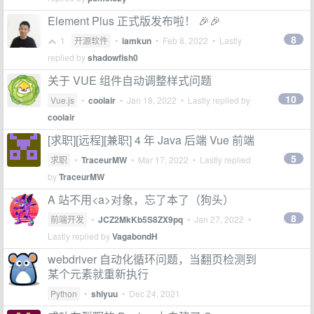
Element Plus 正式版发布啦！ 🎉🎉
8
1
开源软件
•
iamkun
•
Feb 8, 2022
• Lastly
replied by
shadowfish0
关于 VUE 组件自动调整样式问题
10
Vue.js
•
coolair
•
Jan 18, 2022
• Lastly replied by
coolair
[求职][远程][兼职] 4 年 Java 后端 Vue 前端
5
求职
•
TraceurMW
•
Mar 17, 2022
• Lastly replied
by
TraceurMW
A 站不用<a>对象，忘了本了（狗头）
8
前端开发
•
JCZ2MkKb5S8ZX9pq
•
Jan 27, 2022
•
Lastly replied by
VagabondH
webdriver 自动化循环问题，当翻页检测到
某个元素就重新执行
Python
•
shiyuu
•
Dec 24, 2021