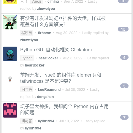
10
1
Vue.js
•
ciming
•
Sep 7, 2022
• Lastly
replied by
zhuweiyou
有没有开发过浏览器插件的大佬，样式被
覆盖有什么方案解决？
15
程序员
•
firhome
•
Aug 30, 2022
• Lastly replied by
zhuweiyou
Python GUI 自动化框架 Clicknium
4
Python
•
heartlocker
•
Aug 8, 2022
• Lastly replied
by
heartlocker
前端开发， vue3 的组件库 element+和
tailwindcss 是不是冲突？
3
问与答
•
LeeReamond
•
Jul 30, 2022
• Lastly
replied by
dengshen
坛子里大神多，我想问个 Python 内存占用
的问题
7
问与答
•
liyifu1994
•
Jul 10, 2022
• Lastly replied
by
liyifu1994