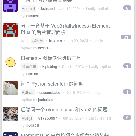
8
Android
•
kuituosi
•
Jan 13, 2024
• Lastly replied
by
kuituosi
分享一套基于 Vue3+tailwindcss+Element
Plus 的后台管理面板
21
1
程序员
•
kuxuan
•
Jun 20, 2024
• Lastly
replied by
yb2313
Element+ 图标快速选取工具
1
分享创造
•
kylebing
•
Dec 11, 2023
• Lastly replied
by
sub166
问个 Python selenium 的问题
1
Python
•
guoguobaba
•
Dec 6, 2023
• Lastly
replied by
jackaluo
后端问一个 element plus 和 vue3 的问题
9
Vue.js
•
617953997
•
Jan 26, 2024
• Lastly replied
by
lilu0826
Element UI 的白色按钮文本颜色会被某些