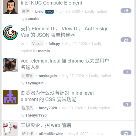
Intel NUC Compute Element
15
硬件
•
Livid
•
Jun 30, 2020
• Lastly replied
PRO
by
autoxbc
支持 Element UI， View UI， Ant Design
Vue 的 JSON 表单构建器
23
1
Vue.js
•
felixpy
•
Aug 22, 2020
• Lastly
replied by
toomlo
vue+element input 被 chrome 认为是用户
名输入框
7
问与答
•
sayitagain
•
May 27, 2020
• Lastly replied
by
sayitagain
浏览器为什么没有针对 inline level
element 的 CSS 调试功能
1
程序员
•
fancy2020
•
Apr 30, 2020
• Lastly replied
by
shenyu1996
三级央企，招 web 前端
21
酷工作
•
aSmallNewbie
•
May 6, 2020
• Lastly