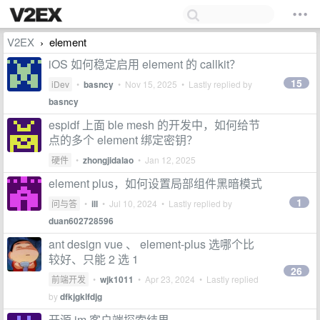
V2EX
element
›
iOS 如何稳定启用 element 的 callkit？
15
iDev
•
basncy
•
Nov 15, 2025
• Lastly replied by
basncy
espidf 上面 ble mesh 的开发中，如何给节
点的多个 element 绑定密钥？
硬件
•
zhongjidalao
•
Jan 12, 2025
element plus，如何设置局部组件黑暗模式
1
问与答
•
ill
•
Jul 10, 2024
• Lastly replied by
duan602728596
ant design vue 、 element-plus 选哪个比
较好、只能 2 选 1
26
前端开发
•
wjk1011
•
Apr 23, 2024
• Lastly replied
by
dfkjgklfdjg
开源 im 客户端探索结果