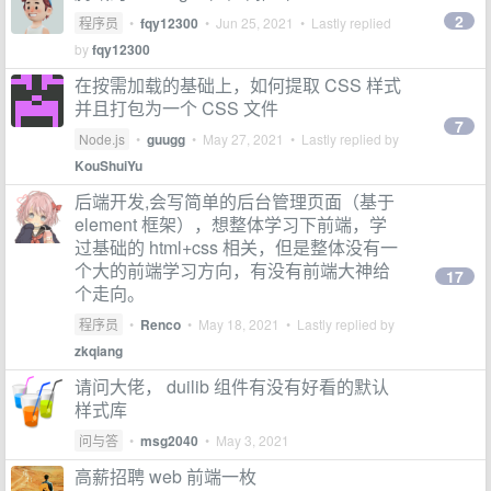
2
程序员
•
fqy12300
•
Jun 25, 2021
• Lastly replied
by
fqy12300
在按需加载的基础上，如何提取 CSS 样式
并且打包为一个 CSS 文件
7
Node.js
•
guugg
•
May 27, 2021
• Lastly replied by
KouShuiYu
后端开发,会写简单的后台管理页面（基于
element 框架），想整体学习下前端，学
过基础的 html+css 相关，但是整体没有一
个大的前端学习方向，有没有前端大神给
17
个走向。
程序员
•
Renco
•
May 18, 2021
• Lastly replied by
zkqiang
请问大佬， duilib 组件有没有好看的默认
样式库
问与答
•
msg2040
•
May 3, 2021
高薪招聘 web 前端一枚