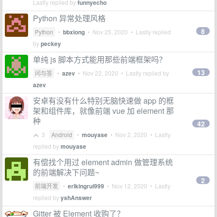
Lastly replied by
funnyecho
Python 异常处理风格
8
Python
•
bbxiong
•
Nov 25, 2020
• Lastly replied
by
peckey
单纯 js 脚本方式能用那些前端框架吗？
13
问与答
•
azev
•
Nov 22, 2020
• Lastly replied by
azev
安卓有没有什么特别无脑快速做 app 的框
架和组件库，就像前端 vue 加 element 那
种
42
3
Android
•
mouyase
•
Nov 2, 2020
• Lastly
replied by
mouyase
有偿找个用过 element admin 做管理系统
的前端解决下问题~
2
前端开发
•
erlkingrui999
•
Nov 12, 2020
• Lastly
replied by
yshAnswer
Gitter 被 Element 收购了？