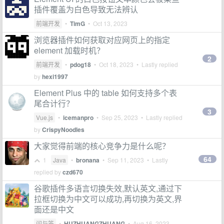
插件覆盖为白色导致无法辨认
前端开发
•
TimG
•
Oct 13, 2023
浏览器插件如何获取对应网页上的指定
element 加载时机？
2
前端开发
•
pdog18
•
Oct 18, 2023
• Lastly replied
by
hexi1997
Element Plus 中的 table 如何支持多个表
尾合计行？
3
Vue.js
•
icemanpro
•
Sep 25, 2023
• Lastly replied
by
CrispyNoodles
大家觉得前端的核心竞争力是什么呢？
64
1
Java
•
bronana
•
Sep 11, 2023
• Lastly
replied by
czd670
谷歌插件多语言切换失效,默认英文,通过下
拉框切换为中文可以成功,再切换为英文,界
面还是中文
问与答
•
HUZHUANGZHUANG
•
Aug 16, 2023