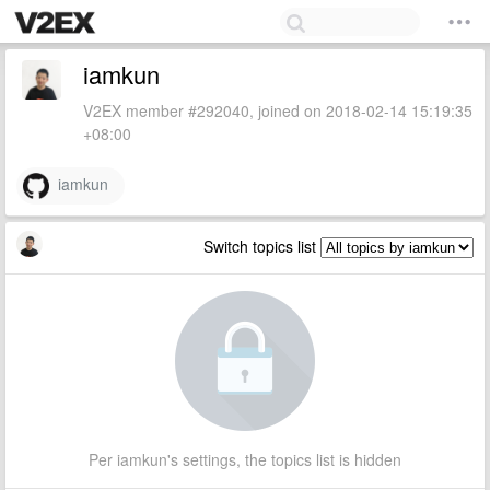
iamkun
V2EX member #292040, joined on 2018-02-14 15:19:35
+08:00
iamkun
Switch topics list
Per iamkun's settings, the topics list is hidden