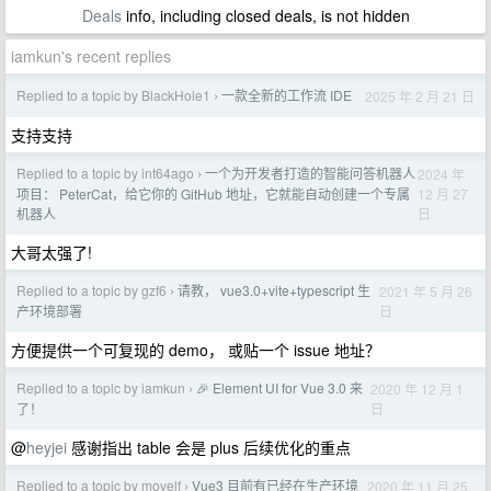
Deals
info, including closed deals, is not hidden
iamkun's recent replies
Replied to a topic by BlackHole1
一款全新的工作流 IDE
2025 年 2 月 21 日
›
支持支持
Replied to a topic by int64ago
一个为开发者打造的智能问答机器人
2024 年
›
12 月 27
项目： PeterCat，给它你的 GitHub 地址，它就能自动创建一个专属
日
机器人
大哥太强了!
Replied to a topic by gzf6
请教， vue3.0+vite+typescript 生
2021 年 5 月 26
›
日
产环境部署
方便提供一个可复现的 demo， 或贴一个 issue 地址？
Replied to a topic by iamkun
🎉 Element UI for Vue 3.0 来
2020 年 12 月 1
›
日
了！
@
heyjei
感谢指出 table 会是 plus 后续优化的重点
Replied to a topic by movelf
Vue3 目前有已经在生产环境
2020 年 11 月 25
›