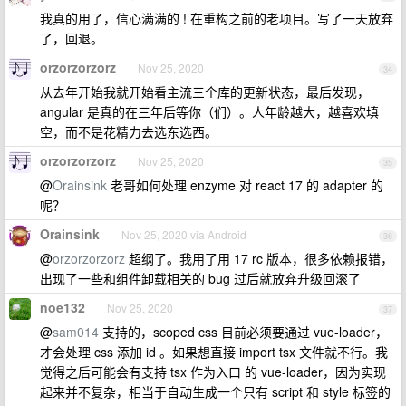
我真的用了，信心满满的 ! 在重构之前的老项目。写了一天放弃
了，回退。
orzorzorzorz
Nov 25, 2020
34
从去年开始我就开始看主流三个库的更新状态，最后发现，
angular 是真的在三年后等你（们）。人年龄越大，越喜欢填
空，而不是花精力去选东选西。
orzorzorzorz
Nov 25, 2020
35
@
Orainsink
老哥如何处理 enzyme 对 react 17 的 adapter 的
呢？
Orainsink
Nov 25, 2020 via Android
36
@
orzorzorzorz
超纲了。我用了用 17 rc 版本，很多依赖报错，
出现了一些和组件卸载相关的 bug 过后就放弃升级回滚了
noe132
Nov 25, 2020
37
@
sam014
支持的，scoped css 目前必须要通过 vue-loader，
才会处理 css 添加 id 。如果想直接 import tsx 文件就不行。我
觉得之后可能会有支持 tsx 作为入口 的 vue-loader，因为实现
起来并不复杂，相当于自动生成一个只有 script 和 style 标签的