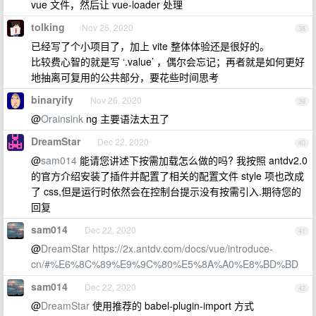
vue 文件，然后让 vue-loader 处理
tolking
Nov 26, 2020
38
已经写了个小项目了，加上 vite 整体体验还是很好的。
比较费心智的就是写 ‘.value’ ，偶尔会忘记；再者就是如何更好
地抽离可复用的公共部分，要花些时间思考
binaryify
Nov 26, 2020
39
@
Orainsink
ng 主要语法太丑了
DreamStar
Dec 22, 2020
40
@
sam014
能请您讲述下按需加载怎么做的吗? 我按照 antdv2.0
的官方介绍安装了插件并配置了相关的配置文件 style 项也改成
了 css,但是运行时依然会在控制台提示没有按需引入.期待您的
回复
sam014
Dec 22, 2020
41
@
DreamStar
https://2x.antdv.com/docs/vue/introduce-
cn/#%E6%8C%89%E9%9C%80%E5%8A%A0%E8%BD%BD
sam014
Dec 22, 2020
42
@
DreamStar
使用推荐的 babel-plugin-import 方式