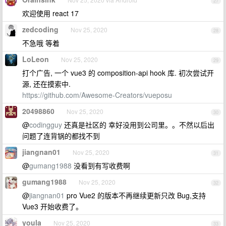
27
欢迎使用 react 17
zedcoding
Nov 25, 2020
28
不急哦 等着
LoLeon
Nov 25, 2020
29
打个广告, 一个 vue3 的 composition-api hook 库. 初次尝试开
源, 还在摸索中.
https://github.com/Awesome-Creators/vueposu
20498860
Nov 25, 2020
30
@
codingguy
还真是社区的 幸好没用到公司里。。不然以后出
问题了连背锅的都找不到
jiangnan01
Nov 25, 2020
31
@
gumang1988
没看到有写收费啊
gumang1988
Nov 25, 2020
32
@
jiangnan01
pro Vue2 的版本不再继续更新只改 Bug,支持
Vue3 开始收费了。
youla
Nov 25, 2020
33