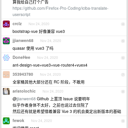
算我给自己打个广告
https://github.com/Firefox-Pro-Coding/iciba-translate-
userscript
crclz
Nov 24, 2020
4
bootstrap-vue 好像兼容 vue3
jjianwen68
Nov 24, 2020
5
quasar 使用 vue3 了吗
DoneHee
Nov 24, 2020
6
ant-design-vue+vue3+vue-router4+vuex4
353943780
Nov 24, 2020
7
全家桶其他大部分还在 RC 阶段，不敢用
aristolochic
Nov 24, 2020
8
@
jjianwen68
Github 上置顶 Issue 说要明年
似乎作者身体不太好，之前也说过去住院了
然后还有就是希望借着兼容 Vue 3 的机会奠定出新版本的基础
fewok
Nov 24, 2020
9