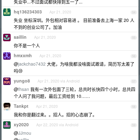
失业中...不过面试都快排到五一了...
hq136234303
Apr 21, 2020
54
失业 坐标深圳。外包相对容易进 。 目前准备去上海一家 20 人
不到的创业公司了。加油
saillin
Apr 21, 2020
55
你不是一个人
hmxxmh
Apr 21, 2020
56
@
jackchao7432
大佬，为啥我都没啥面试邀请，简历写太差了
吗😢
yungo8
Apr 21, 2020 via Android
57
@
fhsan
我有一次外包面了三轮，总共时长快四个小时，总共四
个人问了我问题，最后工资给到 10……
Tankpt
Apr 21, 2020
58
我和你是翻过来。。招人。招的心态崩了。
xy2020
Apr 22, 2020 via Android
59
@
JJmou
@
saillin