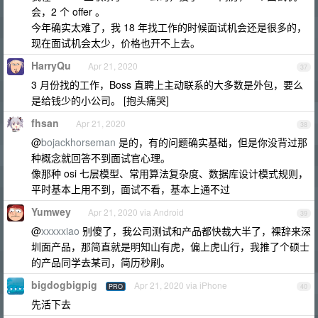
会，2 个 offer 。
今年确实太难了，我 18 年找工作的时候面试机会还是很多的，
现在面试机会太少，价格也开不上去。
HarryQu
Apr 21, 2020
37
3 月份找的工作，Boss 直聘上主动联系的大多数是外包，要么
是给钱少的小公司。 [抱头痛哭]
fhsan
Apr 21, 2020
38
@
bojackhorseman
是的，有的问题确实基础，但是你没背过那
种概念就回答不到面试官心理。
像那种 osi 七层模型、常用算法复杂度、数据库设计模式规则，
平时基本上用不到，面试不看，基本上通不过
Yumwey
Apr 21, 2020 via Android
39
@
xxxxxiao
别傻了，我公司测试和产品都快裁大半了，裸辞来深
圳面产品，那简直就是明知山有虎，偏上虎山行，我推了个硕士
的产品同学去某司，简历秒刷。
bigdogbigpig
Apr 21, 2020 via iPhone
PRO
40
先活下去