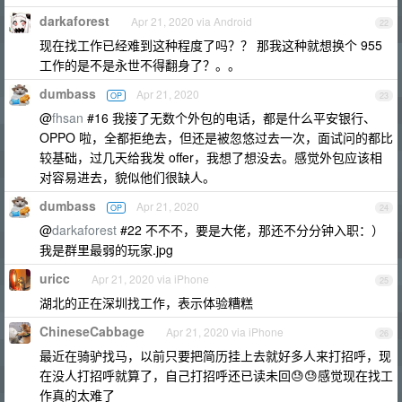
darkaforest
Apr 21, 2020 via Android
22
现在找工作已经难到这种程度了吗？？ 那我这种就想换个 955
工作的是不是永世不得翻身了？。。
dumbass
Apr 21, 2020
OP
23
@
fhsan
#16 我接了无数个外包的电话，都是什么平安银行、
OPPO 啦，全都拒绝去，但还是被忽悠过去一次，面试问的都比
较基础，过几天给我发 offer，我想了想没去。感觉外包应该相
对容易进去，貌似他们很缺人。
dumbass
Apr 21, 2020
OP
24
@
darkaforest
#22 不不不，要是大佬，那还不分分钟入职：）
我是群里最弱的玩家.jpg
uricc
Apr 21, 2020 via iPhone
25
湖北的正在深圳找工作，表示体验糟糕
ChineseCabbage
Apr 21, 2020 via iPhone
26
最近在骑驴找马，以前只要把简历挂上去就好多人来打招呼，现
在没人打招呼就算了，自己打招呼还已读未回😓😓感觉现在找工
作真的太难了