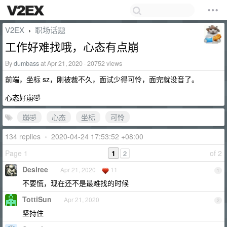
V2EX
职场话题
›
工作好难找哦，心态有点崩
By
dumbass
at Apr 21, 2020 · 20752 views
前端，坐标 sz，刚被裁不久，面试少得可怜，面完就没音了。
心态好崩🤣
崩🤣
心态
坐标
可怜
134 replies
•
2020-04-24 17:53:52 +08:00
Page 1
1
of 2
2
Desiree
Apr 21, 2020
11
1
不要慌，现在还不是最难找的时候
TottiSun
Apr 21, 2020
2
坚持住