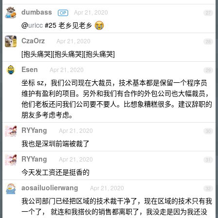
dumbass
Apr 21, 2020
OP
27
@
uricc
#25 老乡见老乡
CzaOrz
Apr 21, 2020
28
[抱头痛哭][抱头痛哭][抱头痛哭]
Esen
Apr 21, 2020
29
坐标 sz，我们公司现在大裁员，技术基本都是保留一个程序员
维护有盈利的项目。另外和我们有合作的外包公司也大幅裁员，
他们老板还问我们公司要不要人。比想象糟糕很多。建议辞职的
朋友多考虑考虑。
RYYang
Apr 21, 2020
30
我也是深圳前端被裁了
RYYang
Apr 21, 2020
31
今天发工资还是挺香的
aosailuolierwang
Apr 21, 2020
32
我公司部门已经把区域的技术裁干净了，现在区域的技术只有我
一个了， 就连和我搭伙的销售都离职了，我没走是因为我还没