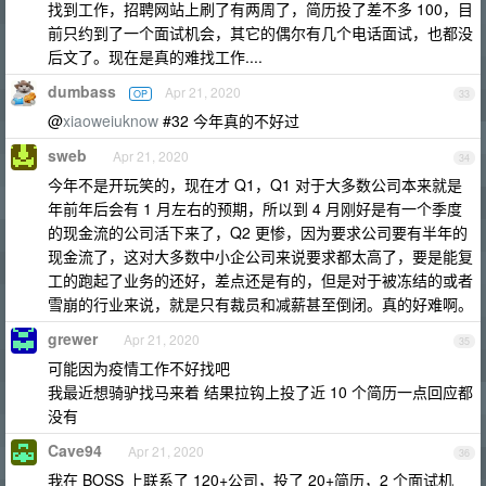
找到工作，招聘网站上刷了有两周了，简历投了差不多 100，目
前只约到了一个面试机会，其它的偶尔有几个电话面试，也都没
后文了。现在是真的难找工作....
dumbass
Apr 21, 2020
OP
33
@
xiaoweiuknow
#32 今年真的不好过
sweb
Apr 21, 2020
34
今年不是开玩笑的，现在才 Q1，Q1 对于大多数公司本来就是
年前年后会有 1 月左右的预期，所以到 4 月刚好是有一个季度
的现金流的公司活下来了，Q2 更惨，因为要求公司要有半年的
现金流了，这对大多数中小企公司来说要求都太高了，要是能复
工的跑起了业务的还好，差点还是有的，但是对于被冻结的或者
雪崩的行业来说，就是只有裁员和减薪甚至倒闭。真的好难啊。
grewer
Apr 21, 2020
35
可能因为疫情工作不好找吧
我最近想骑驴找马来着 结果拉钩上投了近 10 个简历一点回应都
没有
Cave94
Apr 21, 2020
36
我在 BOSS 上联系了 120+公司，投了 20+简历，2 个面试机