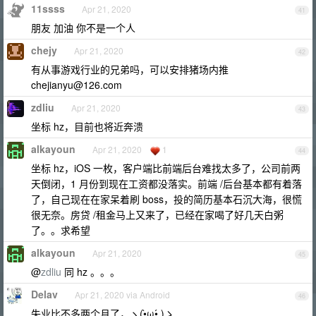
11ssss
Apr 21, 2020
41
朋友 加油 你不是一个人
chejy
Apr 21, 2020
42
有从事游戏行业的兄弟吗，可以安排猪场内推
chejianyu@126.com
zdliu
Apr 21, 2020
43
坐标 hz，目前也将近奔溃
alkayoun
Apr 21, 2020
1
44
坐标 hz，iOS 一枚，客户端比前端后台难找太多了，公司前两
天倒闭，1 月份到现在工资都没落实。前端 /后台基本都有着落
了，自己现在在家呆着刷 boss，投的简历基本石沉大海，很慌
很无奈。房贷 /租金马上又来了，已经在家喝了好几天白粥
了。。求希望
alkayoun
Apr 21, 2020
45
@
zdliu
同 hz 。。。
Delav
Apr 21, 2020 via Android
46
失业比不多两个月了，ヽ(•̀ω•́ )ゝ