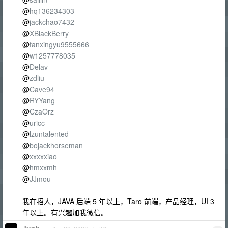
@
hq136234303
@
jackchao7432
@
XBlackBerry
@
fanxingyu9555666
@
w1257778035
@
Delav
@
zdliu
@
Cave94
@
RYYang
@
CzaOrz
@
uricc
@
lzuntalented
@
bojackhorseman
@
xxxxxiao
@
hmxxmh
@
JJmou
我在招人，JAVA 后端 5 年以上，Taro 前端，产品经理，UI 3
年以上。有兴趣加我微信。