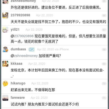
zshneedmoney
Apr 22, 2020
65
外包还是很好进的，建议各位不要进，反正进了后我很痛苦。
2379920898
Apr 22, 2020
66
天天不是失业就是找不到工作了，抱怨的不少，也没见有饿死的
ytll21
Apr 22, 2020
67
@
2379920898
现在要饿死是很难的，但是，但凡想要生活质量
高一点，钱花的就像个无底洞了
dumbass
Apr 22, 2020 via iPhone
OP
68
@
zshneedmoney
加班很严重吗？
kkkaaa
Apr 22, 2020
69
坐标北京，本计划年后回来换工作的，现在基本没有面试机会-
_-
hikarugo
Apr 22, 2020
70
赶紧出来兄弟，不值得耗在那
fareware
Apr 22, 2020
71
试试内推？朋友内推至少面试机会还是不少的