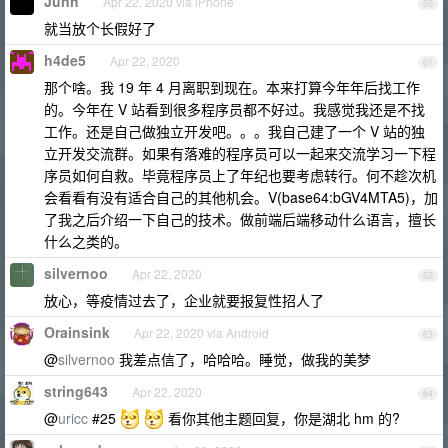
Junh
Apr 22, 2020 via iPhone
60
就当放个长假好了
h4de5
Apr 22, 2020
61
那个啥。我 19 年 4 月离职到现在。本来打算今年年后找工作
的。今年在 V 站看到很多程序员都不好过。我感觉我还是不找
工作。还是自己做独立开发吧。。。我自己建了一个 V 站的独
立开发交流群。如果有落难的程序员可以一起来交流学习一下程
序员如何自救。毕竟程序员上了年纪也要考虑转行。何不趁次机
会看看有没有适合自己的其他机会。V(base64:bGV4MTA5)，加
了我之后介绍一下自己的技术。做前端后端移动什么语言，擅长
什么之类的。
silvernoo
Apr 22, 2020
62
放心，等疫情过去了，企业就要报复性招人了
Orainsink
Apr 22, 2020 via Android
63
@
silvernoo
我差点信了，哈哈哈。睡觉，做我的美梦
string643
Apr 22, 2020
64
@
uricc
#25
看你其他主题回复，你是湖北 hm 的?