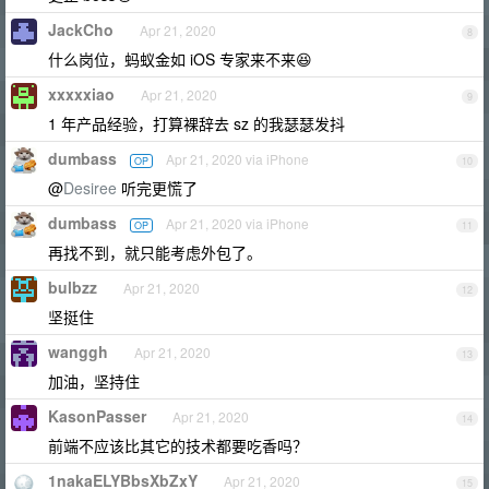
JackCho
Apr 21, 2020
8
什么岗位，蚂蚁金如 iOS 专家来不来😆
xxxxxiao
Apr 21, 2020
9
1 年产品经验，打算裸辞去 sz 的我瑟瑟发抖
dumbass
Apr 21, 2020 via iPhone
OP
10
@
Desiree
听完更慌了
dumbass
Apr 21, 2020 via iPhone
OP
11
再找不到，就只能考虑外包了。
bulbzz
Apr 21, 2020
12
坚挺住
wanggh
Apr 21, 2020
13
加油，坚持住
KasonPasser
Apr 21, 2020
14
前端不应该比其它的技术都要吃香吗？
1nakaELYBbsXbZxY
Apr 21, 2020
15