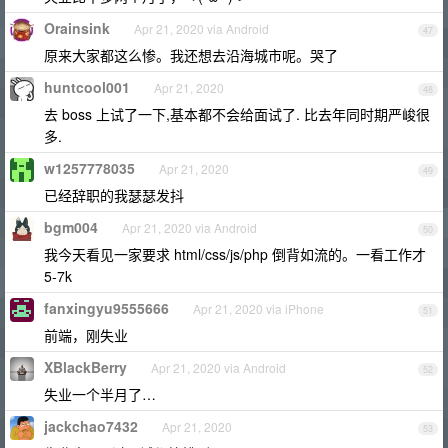
Orainsink
Apr 21, 2020 via Android
47
原来大家都这么惨。我还想去沿海城市呢。哭了
huntcool001
Apr 21, 2020
48
去 boss 上试了一下,基本都不会给面试了. 比去年同时期严峻很
多.
w1257778035
Apr 21, 2020
49
已经辞职的我瑟瑟发抖
bgm004
Apr 21, 2020 via Android
50
我今天看见一家要求 html/css/js/php 倒背如流的。一看工作才
5-7k
fanxingyu9555666
Apr 21, 2020 via iPhone
51
前端，刚失业
XBlackBerry
Apr 21, 2020 via Android
52
失业一个半月了…
jackchao7432
Apr 21, 2020
53