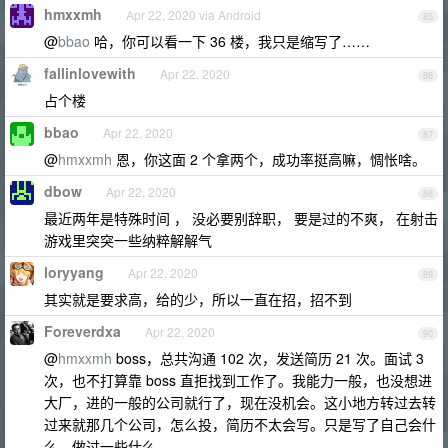
hmxxmh
Apr 22, 2020 via Android
85
@
bbao
哈，你可以看一下 36 楼，我只是缩写了……
fallinlovewith
Apr 22, 2020
86
占个楼
bbao
Apr 22, 2020
87
@
hmxxmh
恩，你这面 2 个拿两个，成功率挺高嘛，惆怅啥。
dbow
Apr 22, 2020
88
最近两年是特殊时间 ， 没必要别辞职， 要是过的不爽， 在射击
游戏里突突一些纳粹解解气
loryyang
Apr 22, 2020
89
其实就是要求高，给的少，所以一直在招，招不到
Foreverdxa
Apr 22, 2020
90
@
hmxxmh
boss，总共沟通 102 次，发送简历 21 次。面试 3
次，也不打算靠 boss 直拒找到工作了。我能力一般，也没想进
大厂，进的一般的公司就行了，现在没机会。这小地方转过去转
过来就那几个公司，怎么投，简历不太会写。只是写了自己会什
么，做过一些什么。