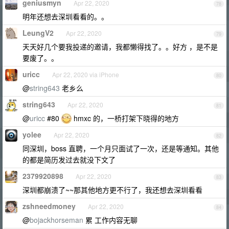
geniusmyn
Apr 22, 2020
78
明年还想去深圳看看的。。
LeungV2
Apr 22, 2020
79
天天好几个要我投递的邀请，我都懒得找了。。好方 ，是不是
要废了。。
uricc
Apr 22, 2020 via iPhone
80
@
string643
老乡么
string643
Apr 22, 2020
81
@
uricc
#80
hmxc 的，一桥打架下晓得的地方
yolee
Apr 22, 2020
82
同深圳，boss 直聘，一个月只面试了一次，还是等通知。其他
的都是简历发过去就没下文了
2379920898
Apr 22, 2020
83
深圳都崩溃了~~那其他地方更不行了，我还想去深圳看看
zshneedmoney
Apr 22, 2020
84
@
bojackhorseman
累 工作内容无聊