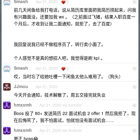
Smash
Apr 21, 2020
2
3
前几天闲鱼给我打电话，说从简历库里面把我简历捞起来，问我
有兴趣面没，还要加我 wx 。（之前面过飞猪，结果入职百度一
个月后，才收到让我二面通知，就拒了，去了百度）
我回复说我已经不做程序员了，转行卖小面了。
个人感觉不是真的想招人吧，我觉得是刷 kpi 。
Smash
Apr 21, 2020
5
4
哎，当时忘了给她吐槽一下闲鱼太他么难用了。（狗头）
JJmou
Apr 21, 2020
5
今天开会通知，技术解散了，周五交接完就失业
hmxxmh
Apr 21, 2020 via Android
6
Boos 投了 80+ 发送简历 22 面试机会 2 offer 1 然后我拒了，现
在后悔死了，我不怕面试，怕就怕没有面试机会……
hmxxmh
Apr 21, 2020 via Android
7
更正 boss😂