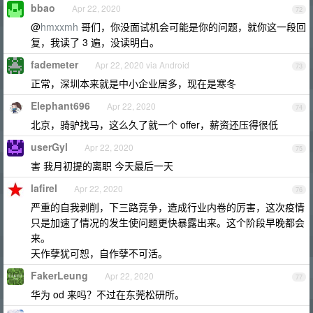
bbao
Apr 22, 2020
72
@
hmxxmh
哥们，你没面试机会可能是你的问题，就你这一段回
复，我读了 3 遍，没读明白。
fademeter
Apr 22, 2020 via Android
73
正常，深圳本来就是中小企业居多，现在是寒冬
Elephant696
Apr 22, 2020
74
北京，骑驴找马，这么久了就一个 offer，薪资还压得很低
userGyl
Apr 22, 2020
75
害 我月初提的离职 今天最后一天
lafirel
Apr 22, 2020
76
严重的自我剥削，下三路竞争，造成行业内卷的厉害，这次疫情
只是加速了情况的发生使问题更快暴露出来。这个阶段早晚都会
来。
天作孽犹可恕，自作孽不可活。
FakerLeung
Apr 22, 2020
77
华为 od 来吗？不过在东莞松研所。