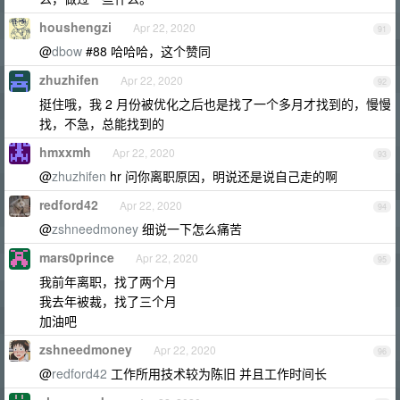
houshengzi
Apr 22, 2020
91
@
dbow
#88 哈哈哈，这个赞同
zhuzhifen
Apr 22, 2020
92
挺住哦，我 2 月份被优化之后也是找了一个多月才找到的，慢慢
找，不急，总能找到的
hmxxmh
Apr 22, 2020
93
@
zhuzhifen
hr 问你离职原因，明说还是说自己走的啊
redford42
Apr 22, 2020
94
@
zshneedmoney
细说一下怎么痛苦
mars0prince
Apr 22, 2020
95
我前年离职，找了两个月
我去年被裁，找了三个月
加油吧
zshneedmoney
Apr 22, 2020
96
@
redford42
工作所用技术较为陈旧 并且工作时间长