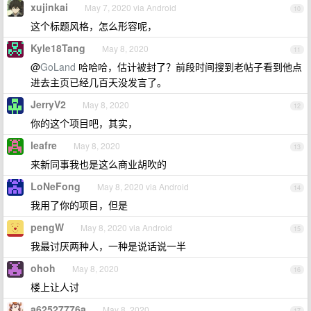
xujinkai
May 7, 2020 via Android
10
这个标题风格，怎么形容呢，
Kyle18Tang
May 8, 2020
11
@
GoLand
哈哈哈，估计被封了？前段时间搜到老帖子看到他点
进去主页已经几百天没发言了。
JerryV2
May 8, 2020
12
你的这个项目吧，其实，
leafre
May 8, 2020
13
来新同事我也是这么商业胡吹的
LoNeFong
May 8, 2020 via Android
14
我用了你的项目，但是
pengW
May 8, 2020 via Android
15
我最讨厌两种人，一种是说话说一半
ohoh
May 8, 2020
16
楼上让人讨
a62527776a
May 8, 2020
17