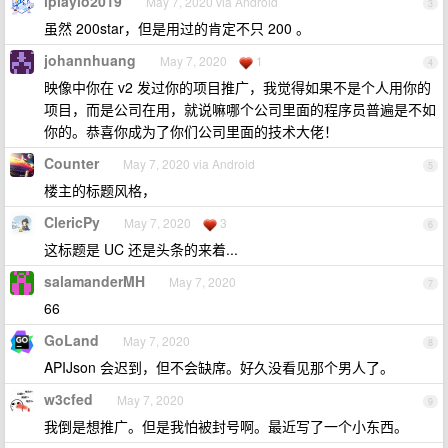
iplayio2019
May 7, 2020 via Android
3
虽然 200star，但是用过的肯定不只 200 。
johannhuang
May 7, 2020
1
4
映像中你在 v2 发过你的项目推广，我觉得如果不是个人用你的
项目，而是公司在用，就说嘛哪个公司里面的程序员普遍是不如
你的。恭喜你成为了你们公司里面的技术大佬！
Counter
May 7, 2020 via Android
5
楼主的标题风格，
ClericPy
May 7, 2020
3
6
这标题是 UC 还是头条的来着...
salamanderMH
May 7, 2020
7
66
GoLand
May 7, 2020
8
APIJson 会迟到，但不会缺席。好久没看见那个男人了。
w3cfed
May 7, 2020
9
我倒是想推广。但是我怕被封号啊。最近写了一个小东西。