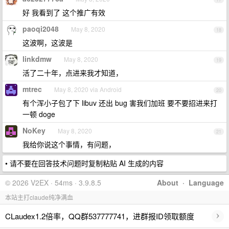
好 我看到了 这个推广有效
paoqi2048
May 8, 2020
18
这波啊，这波是
linkdmw
May 8, 2020
19
活了二十年，点进来我才知道，
mtrec
May 8, 2020 via Android
20
有个浑小子包了下 libuv 还出 bug 害我们加班 要不要招进来打
一顿 doge
NoKey
May 8, 2020
21
我给你说这个事情，有问题，
• 请不要在回答技术问题时复制粘贴 AI 生成的内容
© 2026 V2EX · 54ms · 3.9.8.5
About
·
Language
本站主打claude纯净满血
›
CLaudex1.2倍率，QQ群537777741，进群报ID领取额度