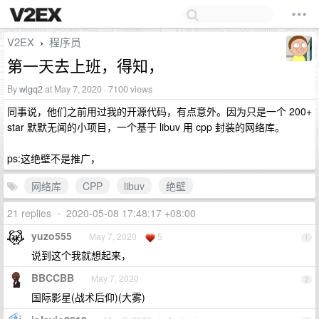
V2EX
程序员
›
第一天去上班，得知，
By
wlgq2
at May 7, 2020 · 7100 views
同事说，他们之前用过我的开源代码，有点意外。因为只是一个 200+
star 默默无闻的小项目，一个基于 libuv 用 cpp 封装的网络库。
ps:这绝壁不是推广，
网络库
CPP
libuv
绝壁
21 replies
•
2020-05-08 17:48:17 +08:00
yuzo555
May 7, 2020
5
1
说到这个我就想起来，
BBCCBB
May 7, 2020
2
国际影星(战术后仰)(大雾)