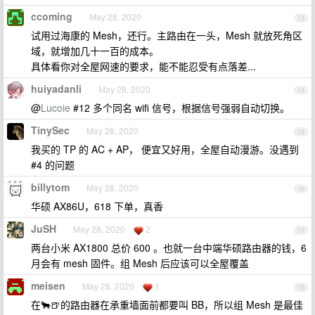
ccoming
May 28, 2020
13
试用过海康的 Mesh，还行。主路由在一头，Mesh 就放死角区
域，就增加几十一百的成本。
具体看你对全屋网速的要求，能不能忍受有点落差...
huiyadanli
May 28, 2020
14
@
Lucoie
#12 多个同名 wifi 信号，根据信号强弱自动切换。
TinySec
May 28, 2020
15
我买的 TP 的 AC + AP， 便宜又好用，全屋自动漫游。没遇到
#4 的问题
billytom
May 28, 2020
16
华硕 AX86U，618 下单，真香
JuSH
May 28, 2020
2
17
两台小米 AX1800 总价 600 。也就一台中端华硕路由器的钱，6
月会有 mesh 固件。组 Mesh 后应该可以全屋覆盖
meisen
May 28, 2020
1
18
在🐂🍺的路由器在承重墙面前都要叫 BB，所以组 Mesh 是最佳