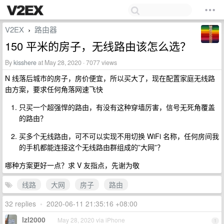
V2EX
路由器
›
150 平米的房子，无线路由该怎么选？
By
kisshere
at May 28, 2020 · 7077 views
N 线落后城市的房子，房价便宜，所以买大了，现在配置家庭无线路
由方案，要求任何角落网速飞快
只买一个超强悍的路由，有没有这种穿墙厉害，信号无死角覆盖
的路由？
买多个无线路由，可不可以实现不用切换 WiFi 名称，任何房间我
的手机都能连接这个无线路由群组成的”大网”？
哪种方案更好一点？求 V 友指点，先谢为敬
线路
大网
房子
路由
32 replies
•
2020-06-11 21:35:16 +08:00
lzl2000
May 28, 2020 via iPhone
1