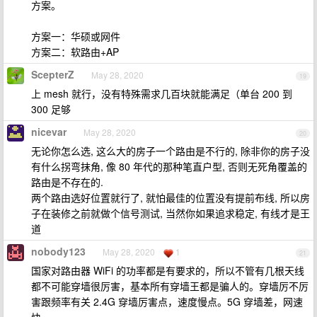
方案。
方案一：华硕或网件
方案二：软路由+AP
ScepterZ
May 28, 2020
19
上 mesh 就行，没有特殊需求几百块就能满足（单台 200 到
300 足够
nicevar
May 28, 2020
20
无论你怎么选, 这么大的房子一个路由是不行的, 除非你的房子没
有什么拐弯抹角, 像 80 年代的那种笔直户型, 否则无死角覆盖的
路由是不存在的.
两个路由选好位置就行了, 就怕最佳的位置没有提前布线, 所以房
子在装修之前就做个信号测试, 当然你如果追求稳定, 有线才是王
道
nobody123
May 28, 2020
1
21
国家对路由器 WiFi 的功率都是有要求的，所以不管有几根天线
都不可能穿墙很厉害，基本所有穿墙王都是骗人的。穿墙厉不厉
害跟频率有关 2.4G 穿墙厉害点，速度慢点。5G 穿墙差，网速