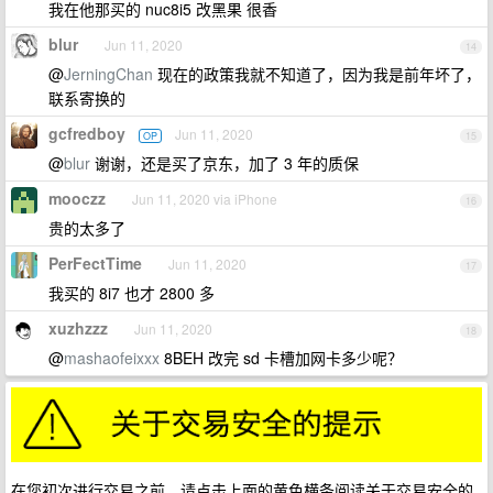
我在他那买的 nuc8i5 改黑果 很香
blur
Jun 11, 2020
14
@
JerningChan
现在的政策我就不知道了，因为我是前年坏了，
联系寄换的
gcfredboy
Jun 11, 2020
OP
15
@
blur
谢谢，还是买了京东，加了 3 年的质保
mooczz
Jun 11, 2020 via iPhone
16
贵的太多了
PerFectTime
Jun 11, 2020
17
我买的 8i7 也才 2800 多
xuzhzzz
Jun 11, 2020
18
@
mashaofeixxx
8BEH 改完 sd 卡槽加网卡多少呢？
在您初次进行交易之前，请点击上面的黄色横条阅读关于交易安全的