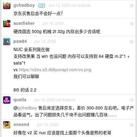
gcfredboy
Jun 10, 2020 via Android
OP
4
京东买售后会不会好一点？
austfisher
Jun 10, 2020
5
硬改固态 500g 机械 2t 32g 内存出多少合适呢
psw84
Jun 10, 2020
6
NUC 全系列我在做
支持改黑果 当 win 也没问题 内存可以支持到 64 硬盘 m.2*1 +
sata*1
vx
https://v2ex.s3.didiyunapi.com/vx.png
我们可以聊聊
8i5 的话 2.2
quella
Jun 10, 2020 via Android
7
@
gcfredboy
售后肯定选择京东，差价 300-500 左右吧，电子产
品看运气，出了问题损失几千块不出问题赚几百块……
oneend
Jun 10, 2020
8
好像在 v2 买 nuc 应该是找上面那个头像是熊的老哥