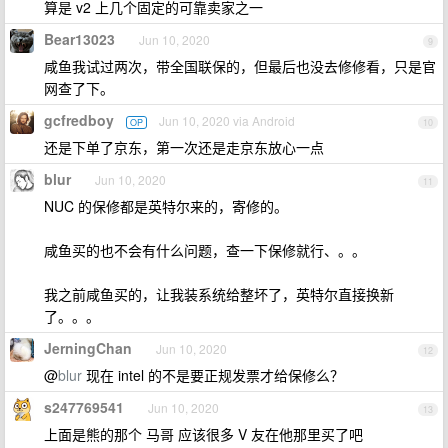
算是 v2 上几个固定的可靠卖家之一
Bear13023
Jun 10, 2020
9
咸鱼我试过两次，带全国联保的，但最后也没去修修看，只是官
网查了下。
gcfredboy
Jun 10, 2020 via Android
OP
10
还是下单了京东，第一次还是走京东放心一点
blur
Jun 10, 2020
11
NUC 的保修都是英特尔来的，寄修的。
咸鱼买的也不会有什么问题，查一下保修就行、。。
我之前咸鱼买的，让我装系统给整坏了，英特尔直接换新
了。。。
JerningChan
Jun 10, 2020
12
@
blur
现在 intel 的不是要正规发票才给保修么？
s247769541
Jun 10, 2020
13
上面是熊的那个 马哥 应该很多 V 友在他那里买了吧