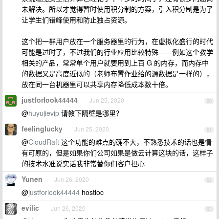
未解决。所以才觉得暂时使用积分制的方案，引入积分制是为了
让学生们错峰使用和防止独占资源。
这个把一群用户放在一个服务器里的行为，在虚拟化盛行的时代
可能是过时了，不过我们的行业应用比较特殊——例如这个教学
相关的产品，常常单个用户就要用到上百 G 的内存，而内存中
的数据又是高度近似的（老师布置作业给的源数据是一样的），
放在同一台机器里可以共享内存降低成本数十倍。
justforlook44444
Jun 25, 2020
60
@
huyujievip
请教下隔壁是哪里？
feelinglucky
Jun 25, 2020
61
@
CloudRaft
这个功能的难点的确不大，不熟悉技术的话也是情
有可原的，但是如果你们公司如果是做云计算这块的话，这样子
的技术水准说实话我非常替你们客户担心
Yunen
Jun 26, 2020
62
@
justforlook44444
hostloc
evilic
Jun 26, 2020
63