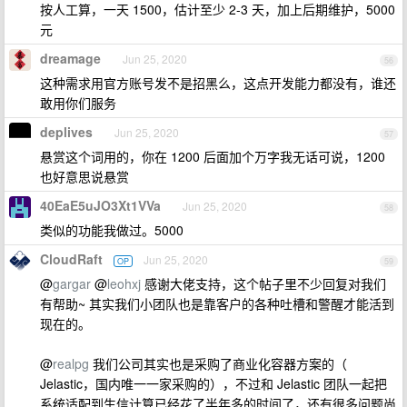
按人工算，一天 1500，估计至少 2-3 天，加上后期维护，5000
元
dreamage
Jun 25, 2020
56
这种需求用官方账号发不是招黑么，这点开发能力都没有，谁还
敢用你们服务
deplives
Jun 25, 2020
57
悬赏这个词用的，你在 1200 后面加个万字我无话可说，1200
也好意思说悬赏
40EaE5uJO3Xt1VVa
Jun 25, 2020
58
类似的功能我做过。5000
CloudRaft
Jun 25, 2020
OP
59
@
gargar
@
leohxj
感谢大佬支持，这个帖子里不少回复对我们
有帮助~ 其实我们小团队也是靠客户的各种吐槽和警醒才能活到
现在的。
@
realpg
我们公司其实也是采购了商业化容器方案的（
Jelastic，国内唯一一家采购的），不过和 Jelastic 团队一起把
系统适配到生信计算已经花了半年多的时间了，还有很多问题尚