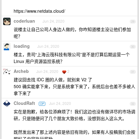
https://www.netdata.cloud/
coderluan
Jun 24, 2020
29
说楼主让自己公司人身边人做的，你咋知道楼主没让他们参加
呢？
loading
Jun 24, 2020
30
楼主，贵司“上海云筏科技有限公司”是不是打算后期运营一个
Linux 用户资源监控系统？
Archeb
Jun 24, 2020
2
31
建议回去找 IDC 圈的人做，就别来 V2 了
500 确实能拿下来，只是系统拿下来了，系统后台也差不多被人
拿下来了
CloudRaft
Jun 24, 2020
OP
32
实在是抱歉，给各位添麻烦了！我们这边也没有做详尽的市场调
研，只是随便问了几个朋友大致价格，没想到出入这么大。
既然发出来了那上述内容是依旧有效的，如果有人投稿我们会按
照帖子内容执行奖励。