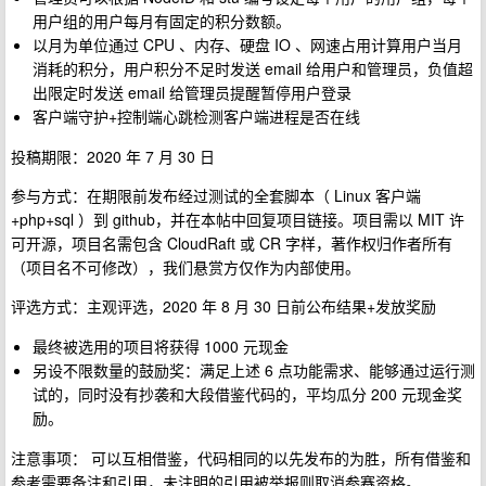
用户组的用户每月有固定的积分数额。
以月为单位通过 CPU 、内存、硬盘 IO 、网速占用计算用户当月
消耗的积分，用户积分不足时发送 email 给用户和管理员，负值超
出限定时发送 email 给管理员提醒暂停用户登录
客户端守护+控制端心跳检测客户端进程是否在线
投稿期限：2020 年 7 月 30 日
参与方式：在期限前发布经过测试的全套脚本（ Linux 客户端
+php+sql ）到 github，并在本帖中回复项目链接。项目需以 MIT 许
可开源，项目名需包含 CloudRaft 或 CR 字样，著作权归作者所有
（项目名不可修改），我们悬赏方仅作为内部使用。
评选方式：主观评选，2020 年 8 月 30 日前公布结果+发放奖励
最终被选用的项目将获得 1000 元现金
另设不限数量的鼓励奖：满足上述 6 点功能需求、能够通过运行测
试的，同时没有抄袭和大段借鉴代码的，平均瓜分 200 元现金奖
励。
注意事项： 可以互相借鉴，代码相同的以先发布的为胜，所有借鉴和
参考需要备注和引用，未注明的引用被举报则取消参赛资格。