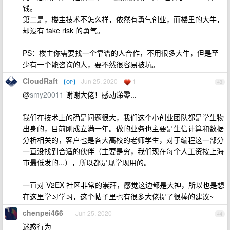
钱。
第二是，楼主技术不怎么样，依然有勇气创业，而楼里的大牛，
却没有 take risk 的勇气。
PS：楼主你需要找一个靠谱的人合作，不用很多大牛，但是至
少有一个能咨询的人，要不然很容易被坑。
CloudRaft
Jun 25, 2020
1
OP
43
@
smy20011
谢谢大佬！感动涕零...
我们在技术上的确是问题很大，我们这个小创业团队都是学生物
出身的，目前刚成立满一年。做的业务也主要是生信计算和数据
分析相关的，客户也是各大高校的老师学生，对于编程这一部分
一直没找到合适的伙伴（主要是穷，我们现在每个人工资按上海
市最低发的...），所以都是现学现用的。
一直对 V2EX 社区非常的崇拜，感觉这边都是大神，所以也是想
在这里学习学习，这个帖子里也有很多大佬提了很棒的建议~
chenpei466
Jun 25, 2020
44
迷惑行为