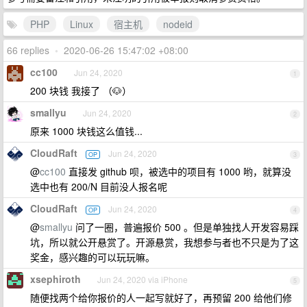
PHP
Linux
宿主机
nodeid
66 replies
•
2020-06-26 15:47:02 +08:00
cc100
Jun 24, 2020
1
200 块钱 我接了 （🐶）
smallyu
Jun 24, 2020
2
原来 1000 块钱这么值钱...
CloudRaft
Jun 24, 2020
OP
3
@
cc100
直接发 github 呗，被选中的项目有 1000 哟，就算没
选中也有 200/N 目前没人报名呢
CloudRaft
Jun 24, 2020
OP
4
@
smallyu
问了一圈，普遍报价 500 。但是单独找人开发容易踩
坑，所以就公开悬赏了。开源悬赏，我想参与者也不只是为了这
奖金，感兴趣的可以玩玩嘛。
xsephiroth
Jun 24, 2020 via iPhone
5
随便找两个给你报价的人一起写就好了，再预留 200 给他们修