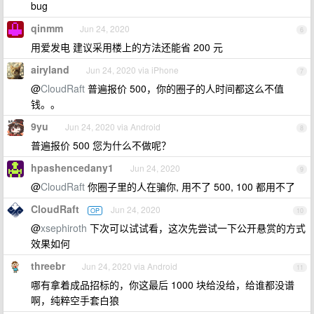
bug
qinmm
Jun 24, 2020
6
用爱发电 建议采用楼上的方法还能省 200 元
airyland
Jun 24, 2020 via iPhone
7
@
CloudRaft
普遍报价 500，你的圈子的人时间都这么不值
钱。。
9yu
Jun 24, 2020 via Android
8
普遍报价 500 您为什么不做呢？
hpashencedany1
Jun 24, 2020
9
@
CloudRaft
你圈子里的人在骗你, 用不了 500, 100 都用不了
CloudRaft
Jun 24, 2020
OP
10
@
xsephiroth
下次可以试试看，这次先尝试一下公开悬赏的方式
效果如何
threebr
Jun 24, 2020 via Android
11
哪有拿着成品招标的，你这最后 1000 块给没给，给谁都没谱
啊，纯粹空手套白狼