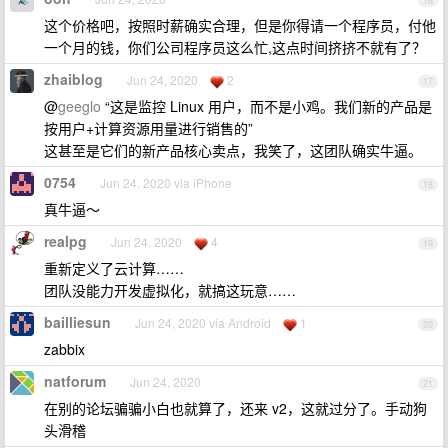
16
这个价格吧，按照时薪确实合理，但是你得请一个程序员，付他
一个月的钱，你们公司程序员这么忙,这点时间挤挤不就有了？
zhaiblog
Jun 24, 2020
2
17
@
geeglo
“这是监控 Linux 用户，而不是小鸡。我们新的产品是
按用户+计算资源用量进行销售的”
这甚至是它们的新产品核心卖点，我笑了，这团队确实牛逼。
0754
Jun 24, 2020 via iPhone
18
真牛逼～
realpg
Jun 24, 2020
4
19
重新定义了云计算……
团队没能力开发虚拟化，就搞这玩意……
bailliesun
Jun 24, 2020 via Android
1
20
zabbix
natforum
Jun 24, 2020
21
在别的论坛骗骗小白也就算了，还来 v2，这就过分了。手动狗
头滑稽