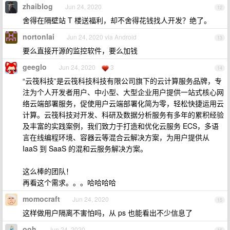
zhaiblog
Jun 24, 2020
12
舍得在隔壁站 T 楼送福利，却不舍得花钱找人开发？绝了。
nortonlai
Jun 24, 2020 via Android
13
要么直接开源的监控软件，要么加钱
geeglo
Jun 24, 2020
3
14
“云筏科技”是云筏科技科技有限公司旗下的云计算服务品牌，专
注为个人开发者用户、中小型、大型企业用户提供一站式核心网
络云端部署服务，促使用户云端部署化简为零，轻松快捷运用云
计算。云筏科技对开发、科研及数据分析服务有多年的累积经验
及丰富的实践案例，我们致力于打造和优化云服务 ECS，多语
言在线编程环境、容器云等混合云解决方案，为用户提供从
IaaS 到 SaaS 的混和云服务解决方案。
这么棒的团队！
再看这个需求。。。哈哈哈哈
momocraft
Jun 24, 2020
15
这样做用户隔离不害怕吗，从 ps 也能看出不少信息了
ooh
Jun 24, 2020