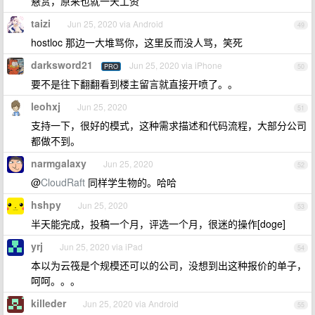
悬赏，原来也就一天工资
taizi
Jun 25, 2020 via Android
49
hostloc 那边一大堆骂你，这里反而没人骂，笑死
darksword21
Jun 25, 2020 via iPhone
PRO
50
要不是往下翻翻看到楼主留言就直接开喷了。。
leohxj
Jun 25, 2020
51
支持一下，很好的模式，这种需求描述和代码流程，大部分公司
都做不到。
narmgalaxy
Jun 25, 2020
52
@
CloudRaft
同样学生物的。哈哈
hshpy
Jun 25, 2020
53
半天能完成，投稿一个月，评选一个月，很迷的操作[doge]
yrj
Jun 25, 2020 via iPad
54
本以为云筏是个规模还可以的公司，没想到出这种报价的单子，
呵呵。。。
killeder
Jun 25, 2020 via Android
55