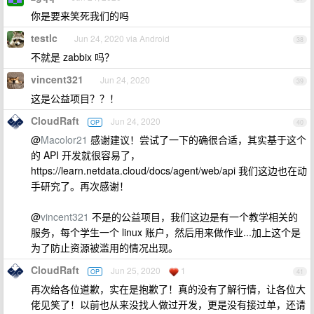
你是要来笑死我们的吗
testlc
Jun 24, 2020 via Android
38
不就是 zabbix 吗？
vincent321
Jun 24, 2020
39
这是公益项目？？！
CloudRaft
Jun 24, 2020
OP
40
@
Macolor21
感谢建议！尝试了一下的确很合适，其实基于这个
的 API 开发就很容易了，
https://learn.netdata.cloud/docs/agent/web/api 我们这边也在动
手研究了。再次感谢！
@
vincent321
不是的公益项目，我们这边是有一个教学相关的
服务，每个学生一个 linux 账户，然后用来做作业...加上这个是
为了防止资源被滥用的情况出现。
CloudRaft
Jun 25, 2020
1
OP
41
再次给各位道歉，实在是抱歉了！真的没有了解行情，让各位大
佬见笑了！以前也从来没找人做过开发，更是没有接过单，还请