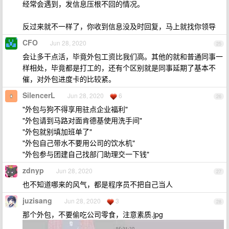
经常会遇到，发信息压根不回的情况。
反过来就不一样了，你收到信息没及时回复，马上就找你领导
CFO
Jun 28, 2020
25
会让多干点活，毕竟外包工资比我们高。其他的就和普通同事一
样相处，毕竟都是打工的，还有个区别就是同事延期了基本不
催，对外包进度卡的比较紧。
SilencerL
Jun 28, 2020
6
26
"外包与狗不得享用驻点企业福利"
"外包请到马路对面肯德基使用洗手间"
"外包就别填加班单了"
"外包自己带水不要用公司的饮水机"
"外包参与团建自己找部门助理交一下钱"
zdnyp
Jun 28, 2020
27
也不知道哪来的风气，都是程序员不把自己当人
juzisang
Jun 28, 2020
3
28
那个外包，不要偷吃公司零食，注意素质.jpg