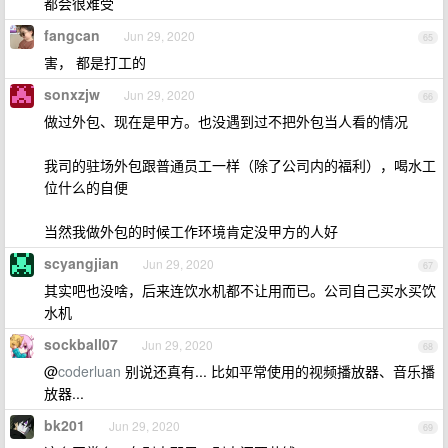
都会很难受
fangcan
Jun 29, 2020
65
害， 都是打工的
sonxzjw
Jun 29, 2020
66
做过外包、现在是甲方。也没遇到过不把外包当人看的情况
我司的驻场外包跟普通员工一样（除了公司内的福利），喝水工
位什么的自便
当然我做外包的时候工作环境肯定没甲方的人好
scyangjian
Jun 29, 2020
67
其实吧也没啥，后来连饮水机都不让用而已。公司自己买水买饮
水机
sockball07
Jun 29, 2020
68
@
coderluan
别说还真有... 比如平常使用的视频播放器、音乐播
放器...
bk201
Jun 29, 2020
69