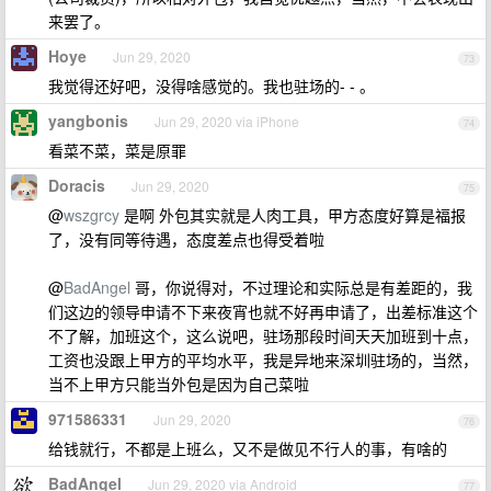
来罢了。
Hoye
Jun 29, 2020
73
我觉得还好吧，没得啥感觉的。我也驻场的- - 。
yangbonis
Jun 29, 2020 via iPhone
74
看菜不菜，菜是原罪
Doracis
Jun 29, 2020
75
@
wszgrcy
是啊 外包其实就是人肉工具，甲方态度好算是福报
了，没有同等待遇，态度差点也得受着啦
@
BadAngel
哥，你说得对，不过理论和实际总是有差距的，我
们这边的领导申请不下来夜宵也就不好再申请了，出差标准这个
不了解，加班这个，这么说吧，驻场那段时间天天加班到十点，
工资也没跟上甲方的平均水平，我是异地来深圳驻场的，当然，
当不上甲方只能当外包是因为自己菜啦
971586331
Jun 29, 2020
76
给钱就行，不都是上班么，又不是做见不行人的事，有啥的
BadAngel
Jun 29, 2020 via Android
77