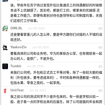
诶，早些年在苏宁待过发现外包比普通员工的待遇都好的时候根
本谈不上优越感了。其实吧，都是打工的，哪里来的优越感 还
是看工作能力，即便有差别对待也是领导和公司制度的事，关我
们这些打工仔啥事。
GINLSL
Jun 29, 2020
45
还是要看管事儿的人怎么样，要是甲方跟你们对接的人不错的话
就还好。
YaakovZiv
Jun 29, 2020
46
要看具体的公司和业务吧，华为的某些办公室，也有微软来一起
办公的人，是原厂，不是外包。
Tumblr
Jun 29, 2020
47
来我们公司吧，外包和正式员工平等对等，除了一些较大额的福
利（外包很多，要考虑成本的），平时和各种待遇都是一样的，
包括水果、零食之类的，一起享用。
UnitTest
Jun 29, 2020
48
我之前公司的测试同学不少是外包来的，有一些是学校比较一
般、底子差一点的学校出来的应届生，除了公司层面的年会和团