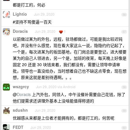
都是打工的，何必
Lightio
Jun 29, 2020
56
#坚持不骂傻逼一百天
Doracis
Jun 29, 2020
1
57
以前做过某为的外包，远程，驻场都做过，可能是我比较迟钝
吧，并没有什么感觉，现在看大家这么一说，隐隐约约记起了，
一个是，每次进某为的坂田基地，在门岗总是要登记，进大楼要
某为的自己人领进去，另一个是，加班的夜宵，每天晚上好像是
固定 20 还是 30 块钱来着，我们都没有，需要让领导申请审
批，领导也一直没给办，当时想着自己也不缺这点零食，现在想
想，原来这就是差别待遇啊。。。
wszgrcy
Jun 29, 2020 via Android
58
@
Doracis
上汽外包，同领人，中午没餐补需要自己花钱，除了
他们提需求还讲理外基本上没啥能值得称道的
sdushn
Jun 29, 2020
59
优越感从来都是上位者才能拥有的，都是打工的，何苦呢
FEDT
Jun 29, 2020
60