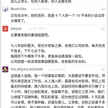
这么正常么，在别人那里，别人还要花钱
MushiUta
Jun 29, 2020
70
正在驻点中，别的还好，就是 4 个人挤一个 10 平米的小会议室
太难受了。
qiayue
Jun 29, 2020
71
主要看老板的重视程度吧。
七八年前的夏天，受对方老板之邀，去他们公司驻场，每天吃完
午饭去，下午七点下班。
每周四下午都有下午茶，老板亲自邀请我一起吃。
公司团建一起去西丽果园摘荔枝，坐老板的车去的。
VxLzKg4uLbi32w60
Jun 29, 2020
72
这就是人自贱，我一个同事临近离职，大家都说不要去外包，然
而头铁还是去了外包，从上海入职，直接去苏州驻场，然后上班
毫无时间规律，周六周日也上班，前段时间吐槽说昨天只睡了 2
个小时，我们让他赶紧走，他留着不走，说拖欠工资 2W，我们
让他留下证据仲裁，然后赶紧溜，因为他还在试用期，3 天后是
可以走得，他不想仲裁，还留在那儿，工资呢，也和之前差不多
(公司裁员)，所以相对外包，我自觉优越点，当然，不会表现出