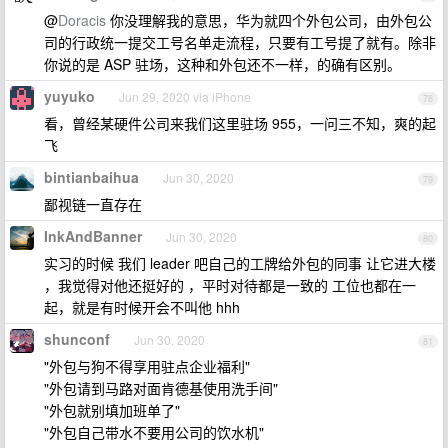
@
Doracis
你没理解我的意思，华为就四个外包公司，由外包公
司的行政统一提交工号名单走流程，只要有工号提了就有。除非
你说的是 ASP 驻场，这种和外包还不一样，的确有区别。
yuyuko
Jun 29, 2020 via iPhone
78
看，曾经某硬件公司来我们这里驻场 955，一问三不知，爽的起
飞
bintianbaihua
Jun 30, 2020
79
鄙视链一直存在
InkAndBanner
Jun 30, 2020
80
实习的时候 我们 leader 吧自己的工牌给外包的同事 让它进大楼
，我觉得对他还挺好的 ，平时对待都是一致的 工位也都在一
起，就是有时候开会不叫他 hhh
shunconf
Jun 30, 2020
81
"外包与狗不得享用驻点企业福利"
"外包请到马路对面肯德基使用洗手间"
"外包就别填加班单了"
"外包自己带水不要用公司的饮水机"