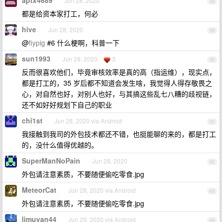
aptx4689
Jun 28, 2020
38
都是给资本家打工，何必
hive
Jun 28, 2020
39
@
fiypig
#6 什么梗啊，科普一下
sun1993
Jun 28, 2020
3
40
反而很喜欢他们，毕竟审核效率是真的高（指运维），现实点，
都是打工的，35 岁后都不知道会发生啥，我觉得人得存敬畏之
心，对自然也好，对别人也好，与其搞这些乱七八糟的歧视链，
还不如好好规划下自己的职业
chi1st
Jun 28, 2020 via Android
41
我接触到我司的外包技术都还不错，也挺能聊的来的，都是打工
的，没什么值得优越的。
SuperManNoPain
Jun 28, 2020
42
外包请注意素质，不要随便偷吃零食.jpg
MeteorCat
Jun 28, 2020 via Android
43
外包请注意素质，不要随便偷吃零食.jpg
limuyan44
Jun 29, 2020 via Android
44