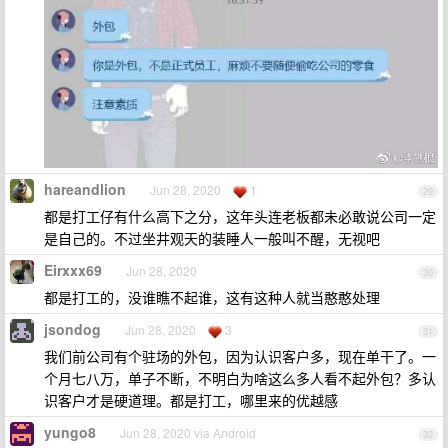
hareandlion
Jun 28, 2020
1
29
都是打工仔有什么高下之分，这年头连老板都未必敢说公司一定
是自己的。不过坐井观天的装睡人一般叫不醒，无视吧
Eirxxx69
Jun 28, 2020
30
都是打工的，没谁瞧不起谁，这有这种人就当憨憨处理
jsondog
Jun 28, 2020
3
31
我们前公司有个驻场的外包，因为认识客户多，现在单干了。一
个月七八万，单子不断，不明白为啥这么多人看不起外包？多认
识客户才是硬道理。都是打工，哪里来的优越感
yungo8
Jun 28, 2020 via Android
32