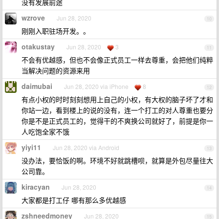
没有发展前途
wzrove
Jun 28, 2020
10
刚刚入职驻场开发。。
otakustay
Jun 28, 2020
3
11
不会有优越感，但也不会像正式员工一样去尊重，会把他们纯粹
当解决问题的资源来用
daimubai
Jun 28, 2020 via iPhone
8
12
有点小权的时时刻刻想用上自己的小权，有大权的脑子坏了才和
你站一边，看到楼上的说的没有，连一个打工的对人尊重也要分
你是不是正式员工的，觉得干的不爽换公司就好了，前提是你一
人吃饱全家不饿
yiyi11
Jun 28, 2020 via Android
13
没办法，要恰饭的啊。环境不好就跳槽呗，就算是外包尽量往大
公司靠。
kiracyan
Jun 28, 2020
14
大家都是打工仔 哪有那么多优越感
zshneedmoney
Jun 28, 2020
15