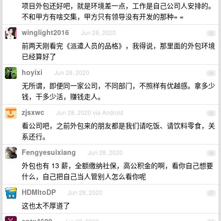
项目外包还好吧，就是环境差一点，工作是自己公司人安排的。
不和甲方有啥交集，甲方只有领导没有开发的那种= =
winglight2016
Jun 28, 2020
33
前两天刚看完《派遣人员的品格》，我得说，那里面的外包环境
已经算好了
hoyixi
Jun 28, 2020
34
无所谓，即便同一家公司，不同部门，不照样有优越感。拿多少
钱，干多少活，赚钱走人。
zjsxwc
Jun 28, 2020 via Android
35
看公司吧，之前外包来的朋友都是我们请吃饭、请饮料零食，关
系还行。
Fengyesuixiang
Jun 28, 2020
36
外包也有 13 薪，全额缴纳社保，高公积金的啊，看你自己想要
什么，自己把自己当人管别人怎么看你呢
HDMItoDP
Jun 28, 2020
37
这也太不厚道了