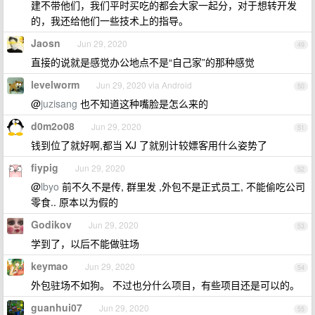
建不带他们，我们平时买吃的都会大家一起分，对于想转开发
的，我还给他们一些技术上的指导。
Jaosn
Jun 29, 2020
49
直接的说就是感觉办公地点不是“自己家”的那种感觉
levelworm
Jun 29, 2020 via Android
50
@
juzisang
也不知道这种嘴脸是怎么来的
d0m2o08
Jun 29, 2020
51
钱到位了就好啊,都当 XJ 了就别计较嫖客用什么姿势了
fiypig
Jun 29, 2020
52
@
lbyo
前不久不是传, 群里发 ,外包不是正式员工, 不能偷吃公司
零食.. 原本以为假的
Godikov
Jun 29, 2020
53
学到了，以后不能做驻场
keymao
Jun 29, 2020
54
外包驻场不如狗。 不过也分什么项目，有些项目还是可以的。
guanhui07
Jun 29, 2020
55