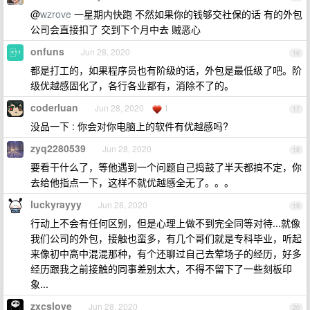
@
wzrove
一星期内快跑 不然如果你的钱够交社保的话 有的外包
公司会直接扣了 交到下个月中去 贼恶心
onfuns
Jun 28, 2020
16
都是打工的，如果程序员也有阶级的话，外包是最低级了吧。阶
级优越感固化了，各行各业都有，消除不了的。
coderluan
Jun 28, 2020
1
17
没品一下 : 你会对你电脑上的软件有优越感吗?
zyq2280539
Jun 28, 2020
18
要看干什么了，等他遇到一个问题自己捣鼓了半天都搞不定，你
去给他指点一下，这样不就优越感全无了。。。
luckyrayyy
Jun 28, 2020
19
行动上不会有任何区别，但是心理上做不到完全同等对待...就像
我们公司的外包，接触也蛮多，有几个哥们就是专科毕业，听起
来像初中高中混混那种，有个还聊过自己去荤场子的经历，好多
经历跟我之前接触的同事差别太大，不得不留下了一些刻板印
象...
zxcslove
Jun 28, 2020
20