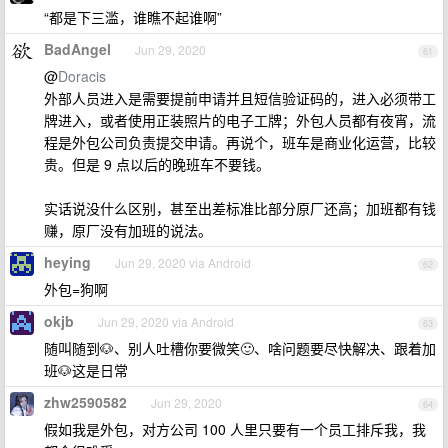
“都是下三滥，谁瞧不起谁啊”
BadAngel
Jun 29, 2020
61
@
Doracis
外部人员进入是需要提前申请并且短信验证码的，进入必须带工
牌进入，或者使用正装照片的电子工牌；外包人员都有夜宵，流
程是外包公司负责提交申请。再说个，班车是商业化运营，比较
贵。但是 9 点以后的晚班车不要钱。
实话说没什么区别，甚至出差标准比部分原厂还高；加班都有钱
赚，原厂没有加班的说法。
heying
Jun 29, 2020 via Android
62
外包=狗啊
okjb
Jun 29, 2020 via Android
63
随叫随到🐶、别人吐槽你要微笑🙂、啥问题要尽快解决、跟着加
班🐶这是日常
zhw2590582
Jun 29, 2020
64
假如我是外包，对方公司 100 人里只要有一个员工排斥我，我