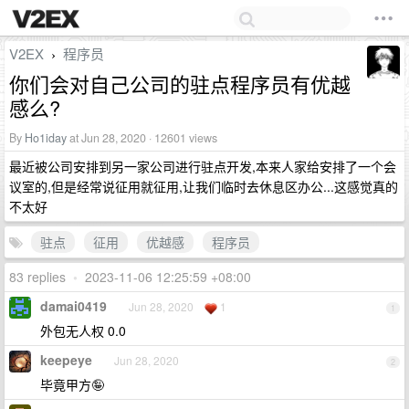
V2EX
程序员
›
你们会对自己公司的驻点程序员有优越
感么?
By
Ho1iday
at Jun 28, 2020 · 12601 views
最近被公司安排到另一家公司进行驻点开发,本来人家给安排了一个会
议室的,但是经常说征用就征用,让我们临时去休息区办公...这感觉真的
不太好
驻点
征用
优越感
程序员
83 replies
•
2023-11-06 12:25:59 +08:00
damai0419
Jun 28, 2020
1
1
外包无人权 0.0
keepeye
Jun 28, 2020
2
毕竟甲方🤪