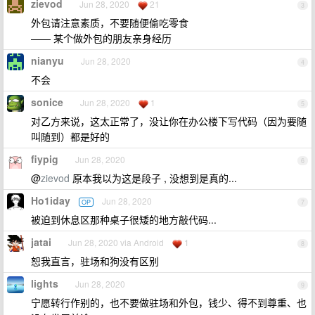
zievod
Jun 28, 2020
21
3
外包请注意素质，不要随便偷吃零食
—— 某个做外包的朋友亲身经历
nianyu
Jun 28, 2020
4
不会
sonice
Jun 28, 2020
1
5
对乙方来说，这太正常了，没让你在办公楼下写代码（因为要随
叫随到）都是好的
fiypig
Jun 28, 2020
6
@
zievod
原本我以为这是段子 , 没想到是真的...
Ho1iday
Jun 28, 2020
OP
7
被迫到休息区那种桌子很矮的地方敲代码...
jatai
Jun 28, 2020 via Android
1
8
恕我直言，驻场和狗没有区别
lights
Jun 28, 2020
9
宁愿转行作别的，也不要做驻场和外包，钱少、得不到尊重、也