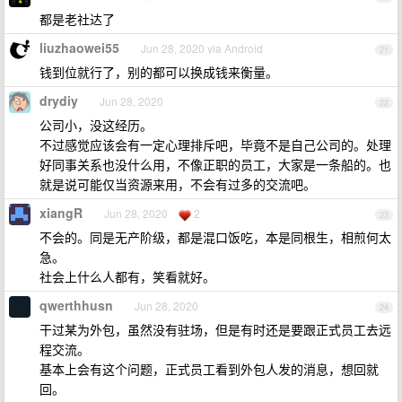
都是老社达了
liuzhaowei55
Jun 28, 2020 via Android
21
钱到位就行了，别的都可以换成钱来衡量。
drydiy
Jun 28, 2020
22
公司小，没这经历。
不过感觉应该会有一定心理排斥吧，毕竟不是自己公司的。处理
好同事关系也没什么用，不像正职的员工，大家是一条船的。也
就是说可能仅当资源来用，不会有过多的交流吧。
xiangR
Jun 28, 2020
2
23
不会的。同是无产阶级，都是混口饭吃，本是同根生，相煎何太
急。
社会上什么人都有，笑看就好。
qwerthhusn
Jun 28, 2020
24
干过某为外包，虽然没有驻场，但是有时还是要跟正式员工去远
程交流。
基本上会有这个问题，正式员工看到外包人发的消息，想回就
回。