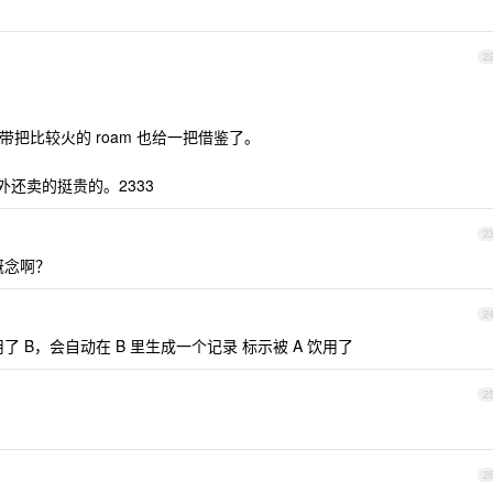
2
 还有顺带把比较火的 roam 也给一把借鉴了。
国外还卖的挺贵的。2333
2
么概念啊？
2
了 B，会自动在 B 里生成一个记录 标示被 A 饮用了
2
2