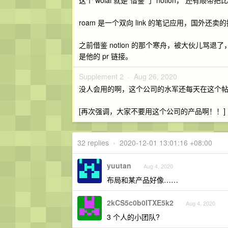
这个 wolai 就是“借鉴”了 notion， 还有顺
roam 是一个双向 link 的笔记应用，国外还卖的
之前借鉴 notion 的那个寒舟，被大伙儿骂
是他的 pr 链接。
Supplement 2 ·
Aug 26, 2020
没人会用的啊，这个公司的水军还每天在这个
[再次强调，大家不要用这个公司的产品啊！！]
32 replies
•
2020-12-01 13:01:16 +08:00
yuutan
Aug 4, 2020
布局和某产品好像……
2kCS5c0b0ITXE5k2
Aug 4, 2020
3 个人的小团队?