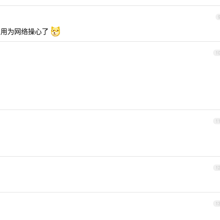
码不用为网络操心了
1
1
1
1