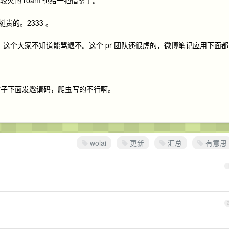
带把比较火的 roam 也给一把借鉴了。
挺贵的。2333 。
退了，这个大家不知道能骂退不。这个 pr 团队还很虎的，微博笔记应用下面都
帖子下面发邀请码，爬虫写的不行啊。
wolai
更新
汇总
有意思