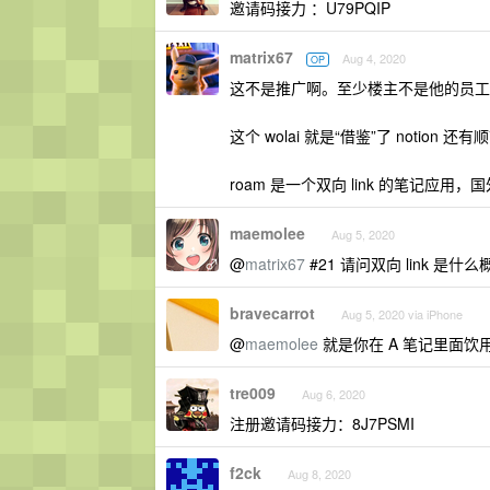
邀请码接力 ：U79PQIP
matrix67
Aug 4, 2020
OP
这不是推广啊。至少楼主不是他的员工
这个 wolai 就是“借鉴”了 notion
roam 是一个双向 link 的笔记应用，
maemolee
Aug 5, 2020
@
matrix67
#21 请问双向 link 是什
bravecarrot
Aug 5, 2020 via iPhone
@
maemolee
就是你在 A 笔记里面饮用
tre009
Aug 6, 2020
注册邀请码接力：8J7PSMI
f2ck
Aug 8, 2020