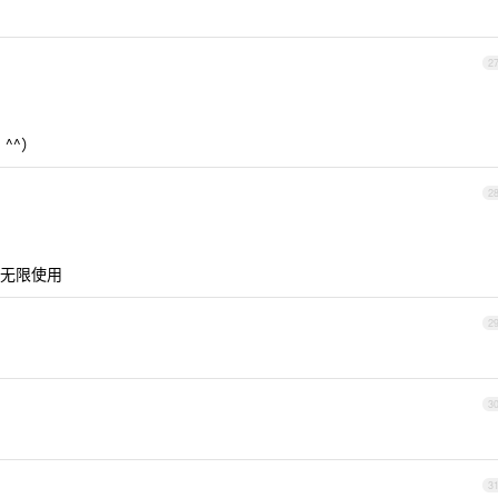
2
^^）
2
无限使用
2
3
3