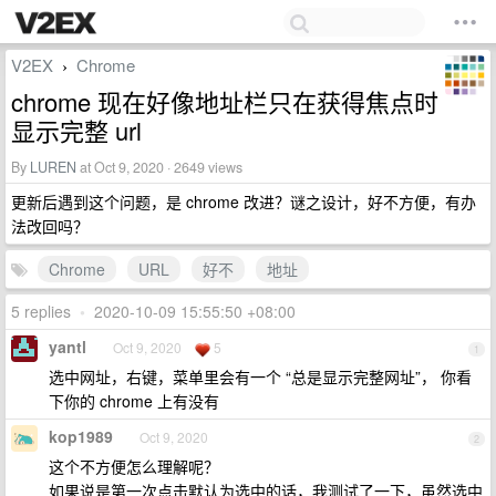
V2EX
Chrome
›
chrome 现在好像地址栏只在获得焦点时
显示完整 url
By
LUREN
at Oct 9, 2020 · 2649 views
更新后遇到这个问题，是 chrome 改进？谜之设计，好不方便，有办
法改回吗？
Chrome
URL
好不
地址
5 replies
•
2020-10-09 15:55:50 +08:00
yantl
Oct 9, 2020
5
1
选中网址，右键，菜单里会有一个 “总是显示完整网址”， 你看
下你的 chrome 上有没有
kop1989
Oct 9, 2020
2
这个不方便怎么理解呢？
如果说是第一次点击默认为选中的话，我测试了一下，虽然选中