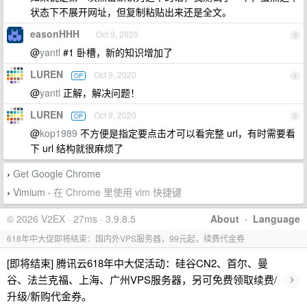
状态下不展开网址，但复制粘贴出来还是全文。
easonHHH
Oct 9, 2020
3
@
yantl
#1 卧槽，新的知识增加了
LUREN
Oct 9, 2020
OP
4
@
yantl
正解，解决问题！
LUREN
Oct 9, 2020
OP
5
@
kop1989
不方便是指定要点击才可以看完整 url，有时需要看
下 url 结构就很麻烦了
Get Google Chrome
›
Vimium
·
在 Chrome 里使用 vim 快捷键
›
© 2026 V2EX · 27ms · 3.9.8.5
About
·
Language
618年中大促即将结束：国内外VPS服务器，99元起，续费代金券
[即将结束] 腾讯云618年中大促活动：硅谷CN2、首尔、曼
›
谷、法兰克福、上海、广州VPS服务器，另可免费领取续费/
升级/新购代金券。