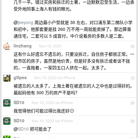
几千一平。错过买房和拆迁的土著，一边默默忍受生活，一边承
受外地同事上海人有钱的眼光。
@
jeeyong
周边最小户型就是 30 左右，对口浦东第二梯队小学
和初中，他那套要是挂 260 万不用一周就能卖掉了。那边算普
通住宅，二套可以 5 成首付，中介说看房的多数人是二套。
linzhang
Nov 16, 2020
6
这有什么好遗忘不遗忘的，只要没拆迁，自住房子都很正常。一
些市区的房子，虽然是地价贵，但是好多没有拆迁或者谈不拢
的，一直拖着，一家四五口人挤在一起。太多了。
glfpes
Nov 16, 2020 via iPhone
7
被遗忘的人太多了，上海土著在被遗忘的人之中也是过得好的。
最起码他有 300 万的房产不是吗？
SD10
Nov 16, 2020 via iPhone
8
我觉得他们可能过得比我还好🙂
SD10
Nov 16, 2020 via iPhone
9
@
SD10
把可能去了