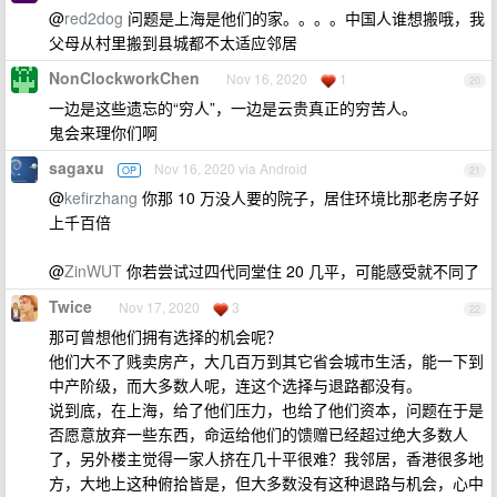
@
red2dog
问题是上海是他们的家。。。。中国人谁想搬哦，我
父母从村里搬到县城都不太适应邻居
NonClockworkChen
Nov 16, 2020
1
20
一边是这些遗忘的“穷人”，一边是云贵真正的穷苦人。
鬼会来理你们啊
sagaxu
Nov 16, 2020 via Android
OP
21
@
kefirzhang
你那 10 万没人要的院子，居住环境比那老房子好
上千百倍
@
ZinWUT
你若尝试过四代同堂住 20 几平，可能感受就不同了
Twice
Nov 17, 2020
3
22
那可曾想他们拥有选择的机会呢？
他们大不了贱卖房产，大几百万到其它省会城市生活，能一下到
中产阶级，而大多数人呢，连这个选择与退路都没有。
说到底，在上海，给了他们压力，也给了他们资本，问题在于是
否愿意放弃一些东西，命运给他们的馈赠已经超过绝大多数人
了，另外楼主觉得一家人挤在几十平很难？我邻居，香港很多地
方，大地上这种俯拾皆是，但大多数没有这种退路与机会，心中