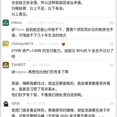
也会缺乏安全感，所以这种家庭容易出矛盾。
归根结蒂：比上不足，比下有余。
以上愚见。
inbox
Nov 17, 2020 via iPhone
23
@
Twice
说到底还是心中放不下，置换个郊区同价位的新房也不
错，可惜放不下几十年生活的地方
chenyu8674
Nov 17, 2020
1
24
270W 资产+130W 的支付能力，说超过 90%的 V 友也不过分了
吧
ZinWUT
Nov 18, 2020
25
@
sagaxu
再想也比他们穷苦多了啊
青旅、隔断我都住过，就这还都是租的。我去哪里都是背井离
乡，我甚至习惯了背井离乡。
他们好歹有个家，不像我们随处漂泊流浪啊。
vjnjc
Nov 22, 2020
26
老西门很多像这样的，黑暗狭窄的楼梯，烧饭洗漱都在房子外
面，可能还要倒马桶（不知道 2020 年还要不要这样。。。