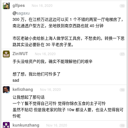
glfpes
Nov 16, 2020
16
@
sagaxu
300 万，在江桥万达这边可以买 1 个不错的两室一厅电梯房了，
南北通透户型方正，坐地铁到南京西路也就 40 分钟
市区老破小卖给新上海人做学区工具房，不愁卖的。转换一下思
路其实没必要卧在 30 平老房子里。
ZinWUT
Nov 16, 2020
17
手头没啥资产的我，确实不能理解他们的艰辛
想了想，我比他们可怜多了
sad
kefirzhang
Nov 16, 2020
18
让我想起了那句话
一个丫鬟不觉得自己可怜 觉得你锦衣玉食的主子可怜
虽然不贴切 但是我老家的院子 10w 都没人要，也没人觉得我可
怜呢
kunkunzhang
Nov 16, 2020
19