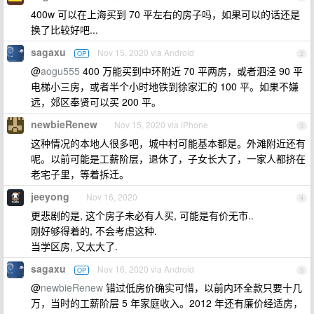
400w 可以在上海买到 70 平左右的房子吗，如果可以的话还是
换了比较好吧...
sagaxu
Nov 15, 2020 via Android
OP
2
@
aogu555
400 万能买到中环附近 70 平两房，或者泗泾 90 平
电梯小三房，或者半个小时地铁到徐家汇的 100 平。如果不嫌
远，郊区奉贤可以买 200 平。
newbieRenew
Nov 15, 2020 via iPhone
3
这种情况的本地人很多吧，城中村可能基本都是。外滩附近还有
呢。以前可能是工薪阶层，退休了，子女长大了，一家人都挤在
老宅子里，等着拆迁。
jeeyong
Nov 16, 2020
4
更悲剧的是, 这个房子未必有人买, 可能是有价无市..
刚好够得着的, 不会考虑这种.
当学区房, 又太大了.
sagaxu
Nov 16, 2020 via Android
OP
5
@
newbieRenew
错过低房价确实可惜，以前内环全款只要十几
万，当时的工薪阶层 5 年家庭收入。2012 年还有廉价经适房，