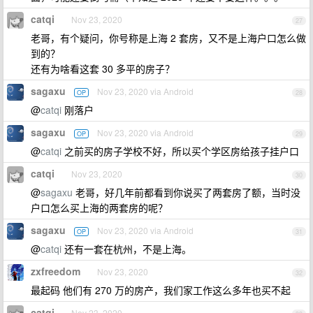
catqi
Nov 23, 2020
27
老哥，有个疑问，你号称是上海 2 套房，又不是上海户口怎么做
到的？
还有为啥看这套 30 多平的房子？
sagaxu
Nov 23, 2020 via Android
OP
28
@
catqi
刚落户
sagaxu
Nov 23, 2020 via Android
OP
29
@
catqi
之前买的房子学校不好，所以买个学区房给孩子挂户口
catqi
Nov 23, 2020
30
@
sagaxu
老哥，好几年前都看到你说买了两套房了额，当时没
户口怎么买上海的两套房的呢？
sagaxu
Nov 23, 2020 via Android
OP
31
@
catqi
还有一套在杭州，不是上海。
zxfreedom
Nov 23, 2020
32
最起码 他们有 270 万的房产，我们家工作这么多年也买不起
catqi
Nov 23, 2020