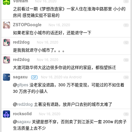
Vdream
Nov 16, 2020
10
之前看过一期《梦想改造家》一家人住在淮海中路那里 小小的
房间 感觉确实挺不容易的
ZSTOPGoogle
Nov 16, 2020
11
如果老家在小城市的话还好，还能退守一下
red2dog
Nov 16, 2020
12
是我我就退守小城市了。。。
red2dog
Nov 16, 2020
13
大渡河路华师大这边很多你说的这样的家庭，都指望拆迁
sagaxu
Nov 16, 2020 via Android
OP
14
@
glfpes
没老家没退路，300 万不能变现，可能过的不如住着
30 万房子的小镇人
@
red2dog
土著没有退路，放弃户口去别的城市太难了
rocksolid
Nov 16, 2020
15
@
sagaxu
关键是想不穿，否则卖了到江浙买一套 200w 的房子
生活质量上去不少