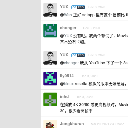
YUX
Dec 3, 2020
OP
PRO
@
Wao
正好 setapp 里有这个 目前比 i
chonger
Dec 3, 2020
@
YUX
没有吧。我两个都试了，Movist Pro 2
基本没有卡顿。
YUX
Dec 3, 2020
OP
PRO
@
chonger
我从 YouTube 下了一个 8k h
lly0514
Dec 3, 2020
@
binux
rosetta 模拟的版本无法硬解
inhd
Dec 3, 2020
在播放 4K 30/60 或更高视频时，Mov
30，很少看高帧率
Jongkhurun
Mar 20, 2021 via iPhone