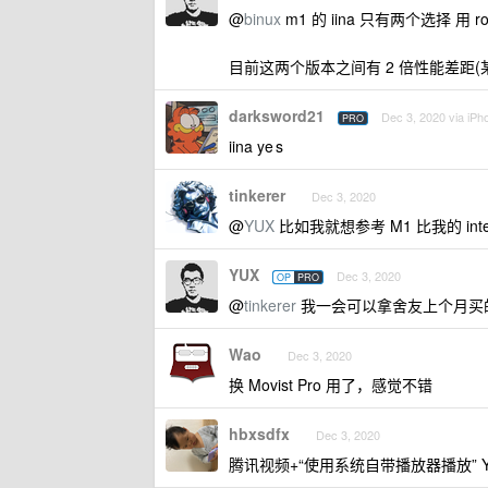
@
binux
m1 的 iina 只有两个选择 用 rose
目前这两个版本之间有 2 倍性能差距(某些情
darksword21
Dec 3, 2020 via iPh
PRO
iina ye s
tinkerer
Dec 3, 2020
@
YUX
比如我就想参考 M1 比我的 inte
YUX
Dec 3, 2020
OP
PRO
@
tinkerer
我一会可以拿舍友上个月买的 inte
Wao
Dec 3, 2020
换 Movist Pro 用了，感觉不错
hbxsdfx
Dec 3, 2020
腾讯视频+“使用系统自带播放器播放” Y