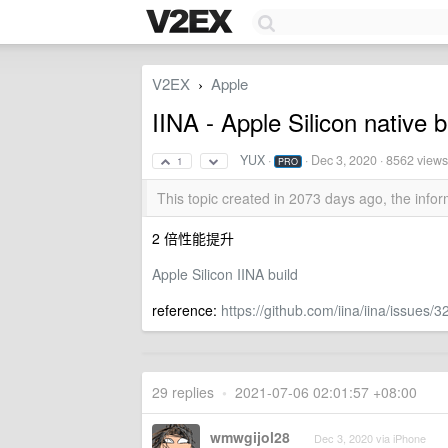
V2EX
Apple
›
IINA - Apple Silicon native b
YUX
·
·
Dec 3, 2020
· 8562 views
1
PRO
This topic created in 2073 days ago, the inf
2 倍性能提升
Apple Silicon IINA build
reference:
https://github.com/iina/iina/issues/3
29 replies
•
2021-07-06 02:01:57 +08:00
wmwgijol28
Dec 3, 2020 via iPhone