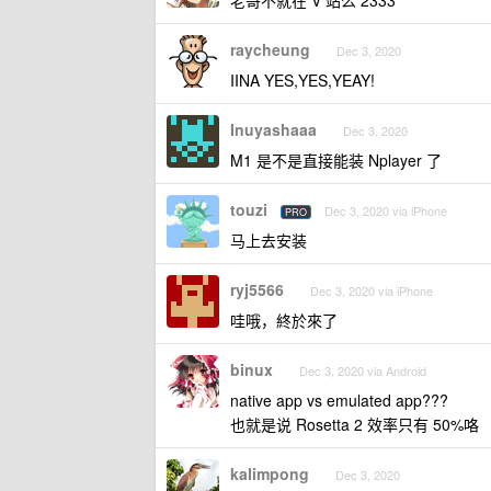
老哥不就在 V 站么 2333
raycheung
Dec 3, 2020
IINA YES,YES,YEAY!
Inuyashaaa
Dec 3, 2020
M1 是不是直接能装 Nplayer 了
touzi
Dec 3, 2020 via iPhone
PRO
马上去安装
ryj5566
Dec 3, 2020 via iPhone
哇哦，終於來了
binux
Dec 3, 2020 via Android
native app vs emulated app???
也就是说 Rosetta 2 效率只有 50%咯
kalimpong
Dec 3, 2020