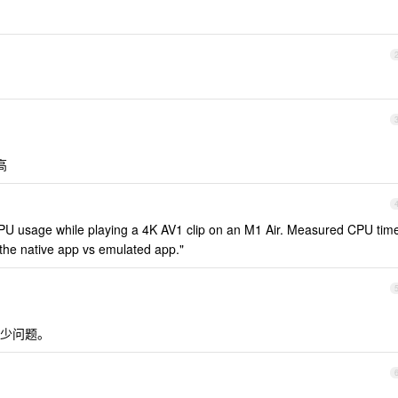
高
CPU usage while playing a 4K AV1 clip on an M1 Air. Measured CPU tim
r the native app vs emulated app."
少问题。