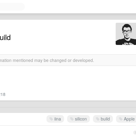
uild
ormation mentioned may be changed or developed.
218
iina
silicon
build
Apple