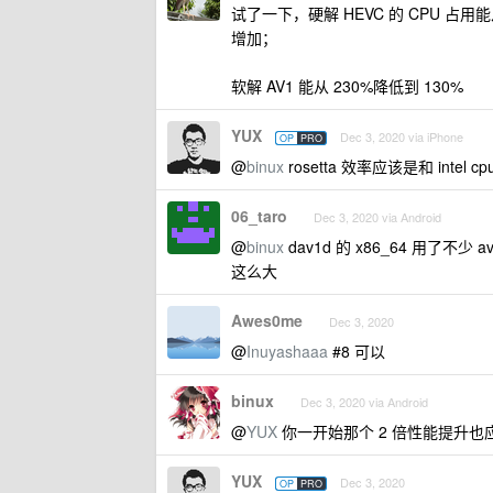
试了一下，硬解 HEVC 的 CPU 占用能
增加；
软解 AV1 能从 230%降低到 130%
YUX
Dec 3, 2020 via iPhone
OP
PRO
@
binux
rosetta 效率应该是和 intel c
06_taro
Dec 3, 2020 via Android
@
binux
dav1d 的 x86_64 用了不少
这么大
Awes0me
Dec 3, 2020
@
Inuyashaaa
#8 可以
binux
Dec 3, 2020 via Android
@
YUX
你一开始那个 2 倍性能提升也应该去
YUX
Dec 3, 2020
OP
PRO