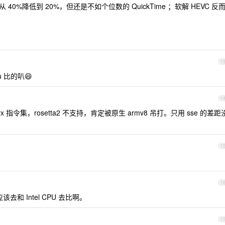
从 40%降低到 20%，但还是不如个位数的 QuickTime ；软解 HEVC 反
1
pu 比的叭😄
1
 avx 指令集，rosetta2 不支持，肯定被原生 armv8 吊打。只用 sse 的差距
1
1
和 Intel CPU 去比啊。
1