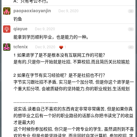
A：只有考公不行。
paopaoxiaoyanjin
Dec 9, 2020
38
钓鱼
qiayue
Dec 9, 2020
39
能拿到学历顺利毕业，也是能力的一种。
tcfenix
Dec 9, 2020
1
40
1 如果退学了是不是根本没有互联网工作的可能？
是有的,只是你一开始就是社招, 不算校招,而且简历关比较尴尬
2 如果在字节有实习经验呢？是不是社招也不行？
字节实习跟社招不矛盾, 实习是一个加分项, 但是你这个退学是一
个重大扣分项, 会被质疑你的坚持能力,你的职业规划,生活规划
-----------------------------
说实话,读着自己不喜欢的东西肯定非常非常痛苦, 但是如果你真
的想毕业之后有一个好的职业路径的话那么你把书读完了的收益
才是最大的
这个时候你参加校招, 你只是一个跨专业的学生, 虽然调剂到不喜
欢的专业,但是也能坚持读完, 而且同时自学计算机, 参加校招, 字