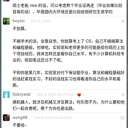
硕士老板 nice 的话，可以考虑熬个毕业证再走（毕业如果比较
容易的话），毕竟国内大环境还是比较歧视研究生退学的
hoyixi
Dec 8, 2020
8
不划算。
不搞学术的话，全靠自学。你就算考上了 CS，自己不搞搞算法
和编程基础，也够呛。实验室和老师更多的可能是给你简历上加
个项目经历，具体怎样还是看你自己水平，有不少计算机科班专
业的，校招笔试还过不了呢。
不知你是第几年，实验室对付下保证能毕业，算法和编程基础好
的话赶紧找实习，不好的话找实习也得看清你自己的水平和差
距。
liukrystal
Dec 8, 2020 via iPhone
1
9
搞机器人，既涉及机械又涉及算法，何乐而不为，为什么要和他
们一起去卷呢，换个方向也是出路。
nong99
Dec 8, 2020 via Android
10
不要哇~