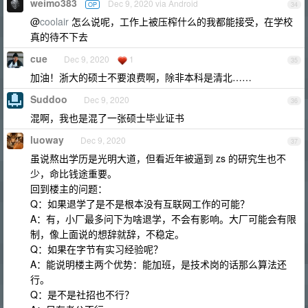
weimo383
Dec 9, 2020 via Android
OP
34
@
coolair
怎么说呢，工作上被压榨什么的我都能接受，在学校
真的待不下去
cue
Dec 9, 2020
1
35
加油！浙大的硕士不要浪费啊，除非本科是清北……
Suddoo
Dec 9, 2020
36
混啊，我也是混了一张硕士毕业证书
luoway
Dec 9, 2020
37
虽说熬出学历是光明大道，但看近年被逼到 zs 的研究生也不
少，命比钱途重要。
回到楼主的问题：
Q：如果退学了是不是根本没有互联网工作的可能？
A：有，小厂最多问下为啥退学，不会有影响。大厂可能会有限
制，像上面说的想辞就辞，不稳定。
Q：如果在字节有实习经验呢？
A：能说明楼主两个优势：能加班，是技术岗的话那么算法还
行。
Q：是不是社招也不行？