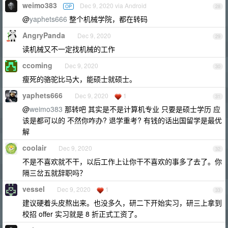
weimo383
Dec 9, 2020 via Android
OP
28
@
yaphets666
整个机械学院，都在转码
AngryPanda
Dec 9, 2020
29
读机械又不一定找机械的工作
ccoming
Dec 9, 2020
30
瘦死的骆驼比马大，能硕士就硕士。
yaphets666
Dec 9, 2020
1
31
@
weimo383
那转吧 其实是不是计算机专业 只要是硕士学历 应
该是都可以的 不然你咋办? 退学重考? 有钱的话出国留学是最优
解
coolair
Dec 9, 2020
32
不是不喜欢就不干，以后工作上让你干不喜欢的事多了去了。你
隔三岔五就辞职吗？
vessel
Dec 9, 2020
1
33
建议硬着头皮熬出来。也没多久，研二下开始实习，研三上拿到
校招 offer 实习就是 8 折正式工资了。