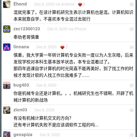
Ehend
Dec 8, 2020 via Android
6
2
混就完事了，在读计算机研究生表示计算机也是混。计算机知识
本来就靠自学，不喜欢本专业混过去就行
zxc12300123
Dec 8, 2020 via iPhone
3
奉劝老哥慎重
linnana
Dec 8, 2020
2
4
慎重，我大学第一年转计算机专业失败一度以为人生灰暗，后来
发现学校对本科生基本放羊状态，本专业混着过了。
那四年逃课自学计算机的时光简直不能再美好，到了找工作的时
候才发现计软的人找工作比我难多了......
bug403
Dec 8, 2020
5
你是机械专业还是计算机，，，机械研究生也不错啊，开辟了机
械计算机的新战场
zion03
Dec 8, 2020
6
有没有机械计算机交叉的方向？
还有考计算机失败不是应该调软件工程的吗...
geospiza
Dec 8, 2020
7