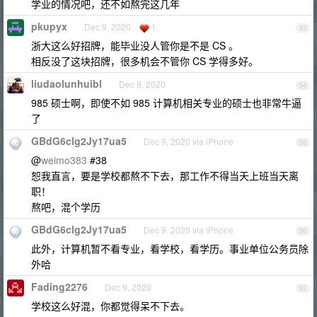
学业的情况吧，还不如熬完这几年
pkupyx
Dec 9, 2020
1
53
浙大这么好招牌，能毕业没人管你是不是 CS 。
相反没了这块招牌，很多机会不管你 CS 学得多好。
liudaolunhuibl
Dec 9, 2020
54
985 硕士啊，即使不如 985 计算机相关专业的硕士也非常牛逼
了
GBdG6clg2Jy17ua5
Dec 9, 2020 via iPhone
55
@
weimo383
#38
恕我直言，要是学校都熬不下去，那工作不得当天上班当天离
职！
熬吧，混个学历
GBdG6clg2Jy17ua5
Dec 9, 2020 via iPhone
56
此外，计算机暂不看专业，看学校，看学历。事业单位公务员除
外哈
Fading2276
Dec 9, 2020
57
学校这么好混，你都觉得呆不下去。