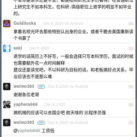
上研究生不如本科生，在科研 /高级职位上退学的明显不如毕业
的。
Goldilocks
Dec 9, 2020 via Android
23
拿着名校光环去那些特别认出身的企业，或者干脆去美国重新读
个书算了
seki
Dec 9, 2020
24
退学的话简历上不好写，一般会选择只写本科学历，面试的时候
也需要额外花一点时间解释
建议还是读完吧，不以科研为目标的话，和老板搞好点关系，毕
业应该也不是那么难
weimo383
Dec 9, 2020 via Android
OP
25
谢谢各位老哥
yaphets666
Dec 9, 2020
26
搞机械的应该可以去国企吧 航天啥的 比程序员强
weimo383
Dec 9, 2020 via Android
OP
27
@
yaphets666
工资低