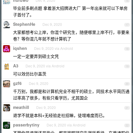
huruwo
Dec 9, 2020
16
毕业前多刷点题 拿着浙大招牌进大厂 第一年出来就可以下单房
子首付了。
StephenHe
Dec 9, 2020
17
大家都想考公上岸，你混个研究生，随便哪里上岸不行，非要来
卷？等你混几年就不想计算机了
iqshen
Dec 9, 2020 via Android
18
一定一定要弄到硕士文凭
A3
Dec 9, 2020 via Android
19
可以效仿比尔盖茨
gzf6
Dec 9, 2020
20
千万别，我都是和计算机完全不相干的硕士，同技术水平简历通
过率高了很多，有些只看学历，尤其国企
meathill
Dec 9, 2020
21
退学不就是本科+无经验走社招嘛，徒增难度而已。
passerbytiny
Dec 9, 2020 via Android
22
不管你是退学还是毕业，都是按照研究生学历看待。在普通职位