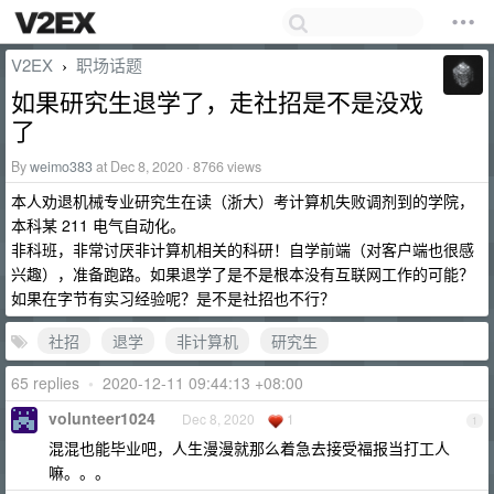
V2EX
职场话题
›
如果研究生退学了，走社招是不是没戏
了
By
weimo383
at Dec 8, 2020 · 8766 views
本人劝退机械专业研究生在读（浙大）考计算机失败调剂到的学院，
本科某 211 电气自动化。
非科班，非常讨厌非计算机相关的科研！自学前端（对客户端也很感
兴趣），准备跑路。如果退学了是不是根本没有互联网工作的可能？
如果在字节有实习经验呢？是不是社招也不行？
社招
退学
非计算机
研究生
65 replies
•
2020-12-11 09:44:13 +08:00
volunteer1024
Dec 8, 2020
1
1
混混也能毕业吧，人生漫漫就那么着急去接受福报当打工人
嘛。。。