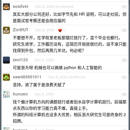
sosilver
Dec 8, 2020 via Android
11
其实大部分公司还好，比如字节先和 HR 说明，可以走社招，但
是面试官考察还是会按应届的
ZinWUT
Dec 8, 2020
1
12
不要想不开，在学校里老板那摆烂就行了，混个毕业也都行。
研究生退学，工作履历没有，这简历开局就很烂的，说不准只能
找得到外包，然后再爬几年坑，何必呢？
zeni123
Dec 9, 2020
13
可是浙大呀 机械也可以搞搞 python 和人工智能的
xaw483051011
Dec 9, 2020 via iPhone
14
坚持，退了属于是浪费天赋了
huruwo
Dec 9, 2020
15
找个偏计算机方向的课题就行或者划水自学计算机就行。前端那
点东西以你的学习能力真不难，直接上手。
所谓的科班计算机也没多大优势，相反浙大研究生可是终身的 2
招牌。