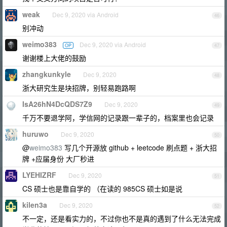
weak
Dec 9, 2020 via Android
46
别冲动
weimo383
Dec 9, 2020 via Android
OP
47
谢谢楼上大佬的鼓励
zhangkunkyle
Dec 9, 2020
48
浙大研究生是块招牌，别轻易跑路啊
IsA26hN4DcQDS7Z9
Dec 9, 2020
49
千万不要退学阿，学信网的记录跟一辈子的，档案里也会记录
huruwo
Dec 9, 2020
50
@
weimo383
写几个开源放 github + leetcode 刷点题 + 浙大招
牌 +应届身份 大厂秒进
LYEHIZRF
Dec 9, 2020
51
CS 硕士也是靠自学的 （在读的 985CS 硕士如是说
kilen3a
Dec 9, 2020
52
不一定，还是看实力的，不过你也不是真的遇到了什么无法完成