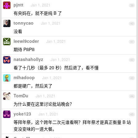
pjntt
Jan 1, 2021
39
有央妈在，就不是纯 B 了
tonnycao
Jan 1, 2021
40
没看
leewi9coder
Jan 1, 2021
41
期待 PiliPili
natashahollyz
Jan 1, 2021
42
看了十几秒（最多 20 秒）然后退了，看不懂
mlhadoop
Jan 1, 2021
43
都是硬广，然后关了
TomDu
Jan 1, 2021
44
为什么要在这里讨论批站晚会？
yoke123
Jan 1, 2021
45
等拜年祭，这个跨年二次元谁看啊？拜年祭才是真正衡量 B 站
变没变味的一道大餐。