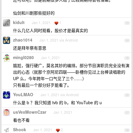
仙剑和川剧那些挺好的
kidult
Jan 1, 2021
1
13
什么几亿人同时观看，股价才是最真实的
zhao1014
Jan 1, 2021 via Android
14
还是拜年祭有意思
mingl0280
Jan 1, 2021
15
尴尬，强行硬广，莫名其妙的编排。部分节目演职员完全没有演
出的心态（就那个京阿尼四联——卧槽你见过上台棒读唱歌的
UP 么，今年跨年一口气见了三个……）
只有最后一个部分好歹能看了。
YouLMAO
Jan 1, 2021 via Android
16
什么是 b ？我只知道 tvb 的 b，和 YouTube 的 u
usVexMownCzar
Jan 1, 2021
17
看也不看
Shook
Jan 1, 2021
2
18