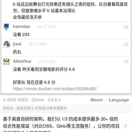
b 站这边就舞台灯光效果还有镜头之类的挺好，红白着看简直贫
穷，但是歌唱水平 b 站基本没得比
全场最佳洛天依
hanmiao
Jan 2, 2021
73
没看 233
jtsai
Jan 2, 2021
74
药丸
AllenHua
Jan 2, 2021
75
没看 昨天看到豆瓣电影的评分 6.6
好家伙 现在还是 6.6 分
https://movie.douban.com/subject/35284485/
© 2026 V2EX · 225ms · 3.9.8.5
About
·
Language
缤纷云 - 超高性能🚀 的智能对象存储服务
基于高度自研的架构，我们以 1/3 的成本提供最多 20+ 倍的
›
综合性能增益（对比OSS、Qiniu等主流服务），让你的项目