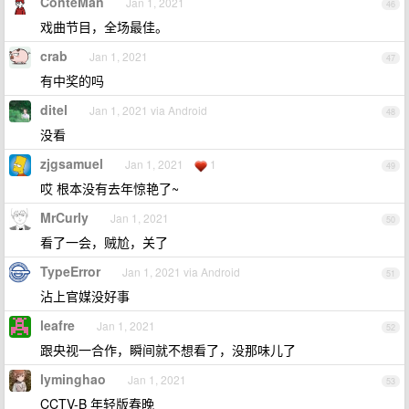
ConteMan
Jan 1, 2021
46
戏曲节目，全场最佳。
crab
Jan 1, 2021
47
有中奖的吗
ditel
Jan 1, 2021 via Android
48
没看
zjgsamuel
Jan 1, 2021
1
49
哎 根本没有去年惊艳了~
MrCurly
Jan 1, 2021
50
看了一会，贼尬，关了
TypeError
Jan 1, 2021 via Android
51
沾上官媒没好事
leafre
Jan 1, 2021
52
跟央视一合作，瞬间就不想看了，没那味儿了
lyminghao
Jan 1, 2021
53
CCTV-B 年轻版春晚