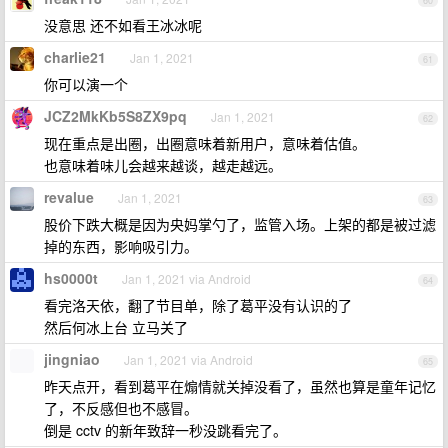
60
没意思 还不如看王冰冰呢
charlie21
Jan 1, 2021
61
你可以演一个
JCZ2MkKb5S8ZX9pq
Jan 1, 2021
62
现在重点是出圈，出圈意味着新用户，意味着估值。
也意味着味儿会越来越谈，越走越远。
revalue
Jan 1, 2021
63
股价下跌大概是因为央妈掌勺了，监管入场。上架的都是被过滤
掉的东西，影响吸引力。
hs0000t
Jan 1, 2021 via Android
64
看完洛天依，翻了节目单，除了葛平没有认识的了
然后何冰上台 立马关了
jingniao
Jan 1, 2021 via Android
65
昨天点开，看到葛平在煽情就关掉没看了，虽然也算是童年记忆
了，不反感但也不感冒。
倒是 cctv 的新年致辞一秒没跳看完了。