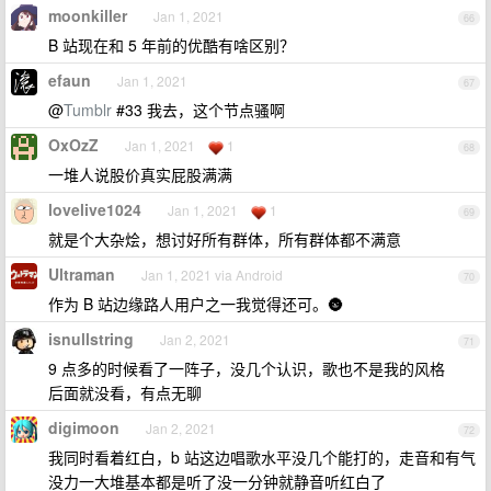
moonkiller
Jan 1, 2021
66
B 站现在和 5 年前的优酷有啥区别？
efaun
Jan 1, 2021
67
@
Tumblr
#33 我去，这个节点骚啊
OxOzZ
Jan 1, 2021
1
68
一堆人说股价真实屁股满满
lovelive1024
Jan 1, 2021
1
69
就是个大杂烩，想讨好所有群体，所有群体都不满意
Ultraman
Jan 1, 2021 via Android
70
作为 B 站边缘路人用户之一我觉得还可。🌚
isnullstring
Jan 2, 2021
71
9 点多的时候看了一阵子，没几个认识，歌也不是我的风格
后面就没看，有点无聊
digimoon
Jan 2, 2021
72
我同时看着红白，b 站这边唱歌水平没几个能打的，走音和有气
没力一大堆基本都是听了没一分钟就静音听红白了