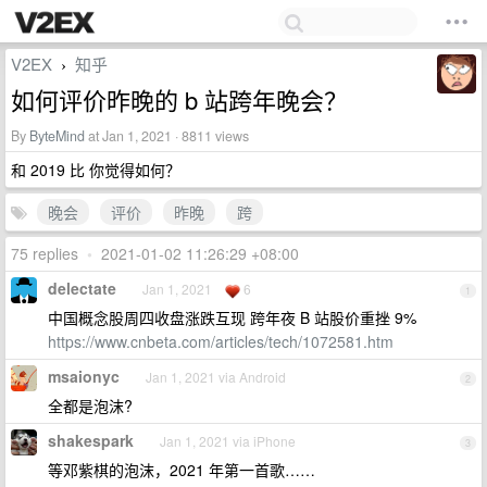
V2EX
知乎
›
如何评价昨晚的 b 站跨年晚会？
By
ByteMind
at Jan 1, 2021 · 8811 views
和 2019 比 你觉得如何？
晚会
评价
昨晚
跨
75 replies
•
2021-01-02 11:26:29 +08:00
delectate
Jan 1, 2021
6
1
中国概念股周四收盘涨跌互现 跨年夜 B 站股价重挫 9%
https://www.cnbeta.com/articles/tech/1072581.htm
msaionyc
Jan 1, 2021 via Android
2
全都是泡沫?
shakespark
Jan 1, 2021 via iPhone
3
等邓紫棋的泡沫，2021 年第一首歌……