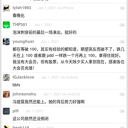
lylsh1993
Jan 1, 2021 via iPhone
54
春晚化
THP301
Jan 1, 2021
55
泡沫刺穿前的最后一场演出，挺好的
younghust
Jan 1, 2021
56
都在等破 100，其实有经验的都知道，期望高反而破不了，跌几
天在上 100 或者跟 pdd 一样跌一个月再上 100，拿得住就好。
我没有大会员，但有股票，从今天除夕买入拿到现在，感谢各位
大会员充值！
IGJacklove
Jan 1, 2021 via Android
57
bbtv
johnsonshu
Jan 1, 2021 via Android
58
冯提莫竟然还能上。她的背后势力好强啊
pill
Jan 1, 2021
59
这公司居然还没倒闭
freak118
Jan 1, 2021