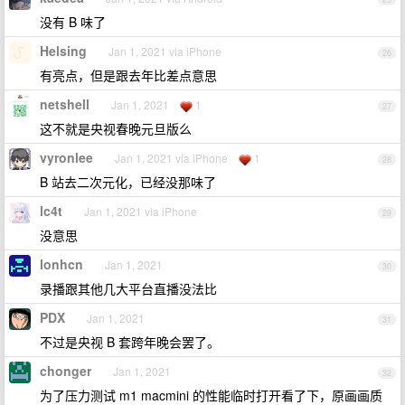
没有 B 味了
Helsing
Jan 1, 2021 via iPhone
26
有亮点，但是跟去年比差点意思
netshell
Jan 1, 2021
1
27
这不就是央视春晚元旦版么
vyronlee
Jan 1, 2021 via iPhone
1
28
B 站去二次元化，已经没那味了
lc4t
Jan 1, 2021 via iPhone
29
没意思
lonhcn
Jan 1, 2021
30
录播跟其他几大平台直播没法比
PDX
Jan 1, 2021
31
不过是央视 B 套跨年晚会罢了。
chonger
Jan 1, 2021
32
为了压力测试 m1 macmini 的性能临时打开看了下，原画画质