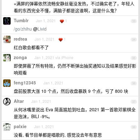
+满屏的弹幕依然流畅安静丝毫没发热，不过确实老了，年轻人
看的东西完全不懂，满脑子都是这谁啊，这是什么鬼？
Tumblr
Jan 1, 2021
1
33
/go/zhihu
@
Livid
redtea
Jan 1, 2021
1
34
红白歌会都看不了
zonga
Jan 1, 2021 via iPhone
35
即使屏蔽了所有特效，仍然不断弹出抽奖通知以及结果感觉好影
响观看
feng12345
Jan 1, 2021
36
盘前股票大涨 10 个点，然后收盘暴跌 9 个点，亏了 800 块
Altar
Jan 1, 2021
37
从何冰嘴里说出 Eva 简直尴尬到吐血，2021 第一首歌邓紫棋全
是泡沫，BILI -9%。
palxie
Jan 1, 2021
38
没看, 看节目单都是唱歌的, 感觉没去年有意思