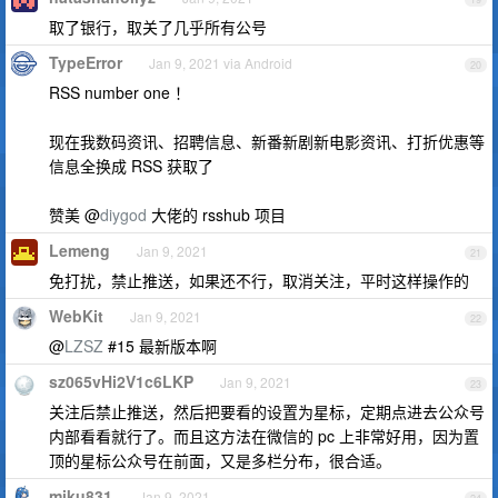
取了银行，取关了几乎所有公号
TypeError
Jan 9, 2021 via Android
20
RSS number one ！
现在我数码资讯、招聘信息、新番新剧新电影资讯、打折优惠等
信息全换成 RSS 获取了
赞美 @
diygod
大佬的 rsshub 项目
Lemeng
Jan 9, 2021
21
免打扰，禁止推送，如果还不行，取消关注，平时这样操作的
WebKit
Jan 9, 2021
22
@
LZSZ
#15 最新版本啊
sz065vHi2V1c6LKP
Jan 9, 2021
23
关注后禁止推送，然后把要看的设置为星标，定期点进去公众号
内部看看就行了。而且这方法在微信的 pc 上非常好用，因为置
顶的星标公众号在前面，又是多栏分布，很合适。
miku831
Jan 9, 2021