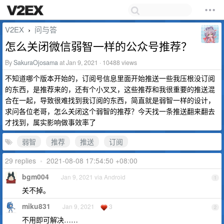
V2EX
问与答
›
怎么关闭微信弱智一样的公众号推荐？
By
SakuraOjosama
at Jan 9, 2021 · 10488 views
不知道哪个版本开始的，订阅号信息里面开始推送一些我压根没订阅
的东西，是推荐来的，还有个小叉叉，这些推荐和我很重要的推送混
合在一起，导致很难找到我订阅的东西，简直就是弱智一样的设计，
求问各位老哥，怎么关闭这个弱智的推荐？今天找一条推送翻来翻去
才找到，属实影响做事效率了
弱智
推荐
推送
订阅
29 replies
•
2021-08-08 17:54:50 +08:00
bgm004
Jan 9, 2021 via Android
1
关不掉。
miku831
Jan 9, 2021
3
2
不用即可解决……