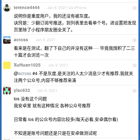
terence4444
Jan 9, 2021 via iPhone
3
说明你是重度用户，我的还没有被灰度。
诀窍是：少翻订阅号推送，到列表里去看单个号。进设置把发现
页里除了小程序朋友圈全关了。
across
Jan 9, 2021
4
看来是在测试，翻了下自己的并没有这种····· 毕竟我囤积了二三
十篇才会浏览一次
XuHuan1025
Jan 9, 2021
5
@
across
#4 不是灰度,是关注的人太少消息少才有推荐,我就关
注两个公众号,内容不够推荐来凑
ylsc633
Jan 9, 2021
6
ios 没有这个问题
我安卓里 就有这种情况 各种公众号推荐
日常看 ios 的公众号内容比较多(每天必看,安卓偶尔看)
不知道是账号问题还是只是在安卓做测试呢