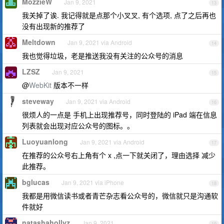
MozzieW
Jan 9, 2021
13
我关掉了诶. 我记得就是点那个小叉叉, 有个选项, 点了之后再也
没有出现新的推荐了
Meltdown
Jan 9, 2021 via Android
14
我也觉得垃圾，老是推送我没有关注的公众号的消息
LZSZ
Jan 9, 2021
15
@
WebKit
版本不一样
steveway
Jan 9, 2021 via Android
16
很烦人的一点是 手机上出现推荐号，同时登陆的 iPad 端在信息
列表就会出现对应公众号的图标。。
Luoyuanlong
Jan 9, 2021 via Android
17
在推荐的公众号右上角有个 x ,点一下就关闭了，理由选择 减少
此推荐。
bglucas
Jan 9, 2021 via iPhone
18
我都是用微信读书或者青芒杂志看公众号的，微信就只是沟通软
件就好
natashahollyz
Jan 9, 2021
19