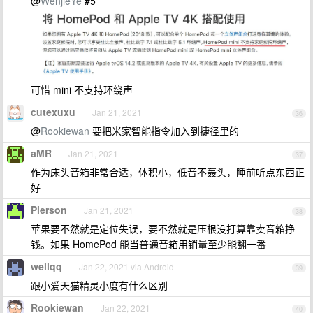
@
WenjieYe
#5
可惜 mini 不支持环绕声
cutexuxu
Jan 21, 2021
36
@
Rookiewan
要把米家智能指令加入到捷径里的
aMR
Jan 21, 2021
37
作为床头音箱非常合适，体积小，低音不轰头，睡前听点东西正
好
Pierson
Jan 21, 2021
38
苹果要不然就是定位失误，要不然就是压根没打算靠卖音箱挣
钱。如果 HomePod 能当普通音箱用销量至少能翻一番
wellqq
Jan 22, 2021 via Android
39
跟小爱天猫精灵小度有什么区别
Rookiewan
Jan 22, 2021
40