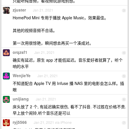
只能听纯音频，看视频玩游戏别想。
zjuster
Jan 21, 2021
3
HomePod Mini 专用于播放 Apple Music，效果最佳。
其他的视频音频不合适。
第一次用很惊艳，瞬间想去再买一个凑成对。
orqzsf1
Jan 21, 2021
4
确实有延迟，原生 app 才能低延迟。音乐爱好者就算了，听个
响的水平
WenjieYe
Jan 21, 2021
5
不知道配合 Apple TV 用 Infuse 播 NAS 里的电影会怎么样。插
眼
unijiang
Jan 21, 2021
6
床头放了 2 个, 有延迟确实很伤, 看不了抖音. 不过胜在价格不贵.
早上放个闹铃,听个音乐还是可以
ryj5566
Jan 21, 2021 via iPhone
7