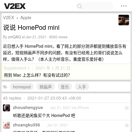
V2EX
Apple
›
说说 HomePod mini
By
zmQAQ
at Jan 21, 2021 · 8560 views
近日想入手 HomePod mini，看了网上的部分测评都提到播放音乐有
延迟，短视频画声不同步的问题，有没有已经用上的哥们说说怎么
样，值得入手么？（本人主力听音乐，重度音乐爱好者）
Supplement 1 · 2021 年 1 月 21 日
用到 Mac 上怎么样？有没有试过的？
homepod
频画声
音乐
入手
45 replies
•
2021-01-27 23:05:43 +08:00
zhoushengyue
Jan 21, 2021 via iPhone
1
听歌还是闲鱼买个大 HomePod 吧
zhuangku556
Jan 21, 2021
2