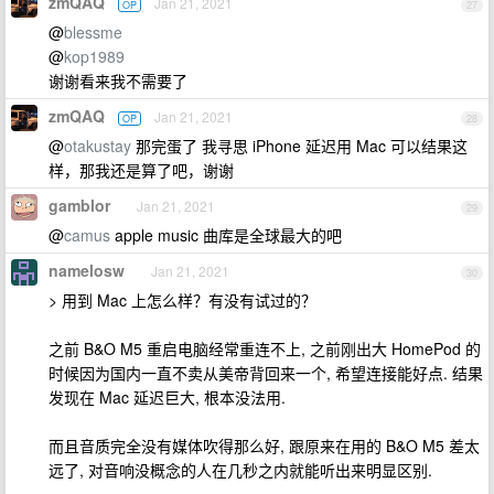
zmQAQ
Jan 21, 2021
OP
27
@
blessme
@
kop1989
谢谢看来我不需要了
zmQAQ
Jan 21, 2021
OP
28
@
otakustay
那完蛋了 我寻思 iPhone 延迟用 Mac 可以结果这
样，那我还是算了吧，谢谢
gamblor
Jan 21, 2021
29
@
camus
apple music 曲库是全球最大的吧
namelosw
Jan 21, 2021
30
> 用到 Mac 上怎么样？有没有试过的？
之前 B&O M5 重启电脑经常重连不上, 之前刚出大 HomePod 的
时候因为国内一直不卖从美帝背回来一个, 希望连接能好点. 结果
发现在 Mac 延迟巨大, 根本没法用.
而且音质完全没有媒体吹得那么好, 跟原来在用的 B&O M5 差太
远了, 对音响没概念的人在几秒之内就能听出来明显区别.