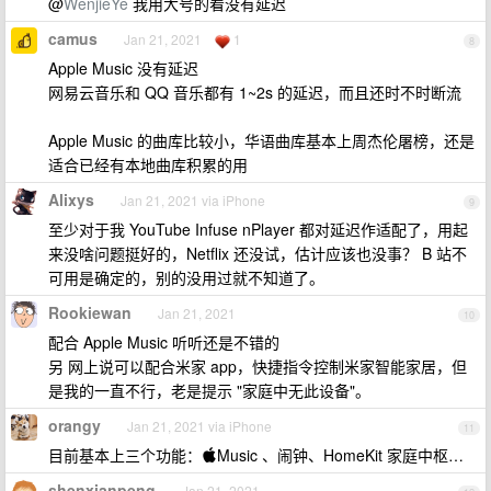
@
WenjieYe
我用大号的看没有延迟
camus
Jan 21, 2021
1
8
Apple Music 没有延迟
网易云音乐和 QQ 音乐都有 1~2s 的延迟，而且还时不时断流
Apple Music 的曲库比较小，华语曲库基本上周杰伦屠榜，还是
适合已经有本地曲库积累的用
Alixys
Jan 21, 2021 via iPhone
9
至少对于我 YouTube Infuse nPlayer 都对延迟作适配了，用起
来没啥问题挺好的，Netflix 还没试，估计应该也没事？ B 站不
可用是确定的，别的没用过就不知道了。
Rookiewan
Jan 21, 2021
10
配合 Apple Music 听听还是不错的
另 网上说可以配合米家 app，快捷指令控制米家智能家居，但
是我的一直不行，老是提示 "家庭中无此设备"。
orangy
Jan 21, 2021 via iPhone
11
目前基本上三个功能：Music 、闹钟、HomeKit 家庭中枢…
shenxianpeng
Jan 21, 2021