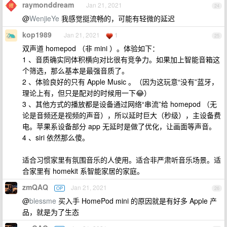
raymonddream
Jan 21, 2021
24
@
WenjieYe
我感觉挺流畅的，可能有轻微的延迟
kop1989
Jan 21, 2021
1
25
双声道 homepod （非 mini ）。体验如下：
1 、音质确实同体积横向对比很有竞争力。如果加上智能音箱这
个筛选，那么基本是最强音质了。
2 、体验良好的只有 Apple Music 。（因为这玩意“没有”蓝牙，
理论上有，但只是配对的时候用一下😂）
3 、其他方式的播放都是设备通过网络“串流”给 homepod （无
论是音频还是视频的声音），所以延时巨大（秒级），主设备费
电。苹果系设备部分 app 无延时是做了优化，让画面等声音。
4 、siri 依然那么傻。
适合习惯家里有氛围音乐的人使用。适合非严肃听音乐场景。适
合家里有 homekit 系智能家居的家庭。
zmQAQ
Jan 21, 2021
OP
26
@
blessme
买入手 HomePod mini 的原因就是有好多 Apple 产
品，就是为了生态