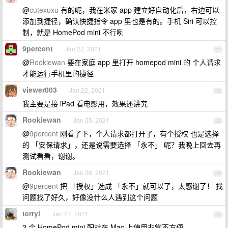
@
cutexuxu
有的呢，我在米家 app 建立好自动化后，右边可以
添加到捷径，确认快捷指令 app 里也是有的。手机 Siri 可以控
制，就是 HomePod mini 不行咧
9percent
Jan 22, 2021
41
@
Rookiewan
要在家庭 app 里打开 homepod mini 的 个人请求
才能运行手机里的捷径
viewer003
Jan 22, 2021
42
我主要是接 iPad 看电影用，效果还讲究
Rookiewan
Jan 25, 2021
43
@
9percent
刚看了下，个人请求都打开了，有个授权 也是选择
的 「安保请求」，还是说需要选择 「永不」 呢？我晚上回去再
测试看看，谢谢。
Rookiewan
Jan 26, 2021
44
@
9percent
把 「授权」选成 「永不」就可以了，太感谢了！ 找
问题找了好久，好像没什么人遇到这个问题
terryl
Jan 27, 2021
45
2 个 HomePod mini 配对在 Mac 上使用非常不方便。