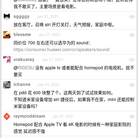
我不敢买了，主要场景是看电影。
sggggy
Jan 21, 2021
19
放在客厅，召唤 siri 开灯关灯，天气预报，家庭中枢。
blessme
Jan 21, 2021
20
同价位 700 左右还可以选华为的 sound：
https://consumer.huawei.com/cn/speakers/sound/
otakustay
Jan 21, 2021
21
@
RIDESU
没有 apple tv 或者能配合 homepod 的电视机，就不
要买
ichanne
Jan 21, 2021
22
在 pdd 花 600 块整了个，这两天到了试试效果如何。
不知道米家设备增加 siri 捷径后，如果我不在家，mini 还能控制
米家设备吗？
raymonddream
Jan 21, 2021
23
Homepod 配合 Apple TV 看 4K 电影的时候有一种家庭影院的
感觉 延迟感不强