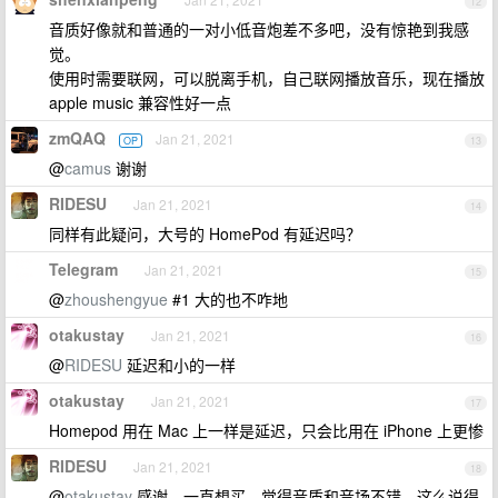
12
音质好像就和普通的一对小低音炮差不多吧，没有惊艳到我感
觉。
使用时需要联网，可以脱离手机，自己联网播放音乐，现在播放
apple music 兼容性好一点
zmQAQ
Jan 21, 2021
OP
13
@
camus
谢谢
RIDESU
Jan 21, 2021
14
同样有此疑问，大号的 HomePod 有延迟吗？
Telegram
Jan 21, 2021
15
@
zhoushengyue
#1 大的也不咋地
otakustay
Jan 21, 2021
16
@
RIDESU
延迟和小的一样
otakustay
Jan 21, 2021
17
Homepod 用在 Mac 上一样是延迟，只会比用在 iPhone 上更惨
RIDESU
Jan 21, 2021
18
@
otakustay
感谢，一直想买，觉得音质和音场不错，这么说得