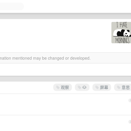
ormation mentioned may be changed or developed.
观察
🐶
屏幕
意思