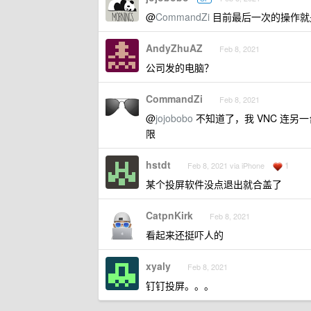
@
CommandZi
目前最后一次的操作就是 玩
AndyZhuAZ
Feb 8, 2021
公司发的电脑？
CommandZi
Feb 8, 2021
@
jojobobo
不知道了，我 VNC 连另一
限
hstdt
1
Feb 8, 2021 via iPhone
某个投屏软件没点退出就合盖了
CatpnKirk
Feb 8, 2021
看起来还挺吓人的
xyaly
Feb 8, 2021
钉钉投屏。。。