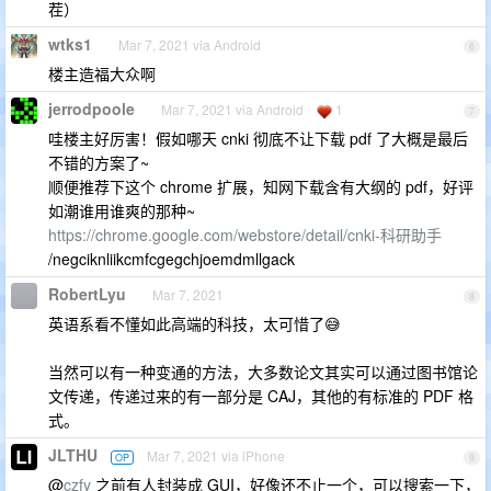
茬）
wtks1
Mar 7, 2021 via Android
6
楼主造福大众啊
jerrodpoole
Mar 7, 2021 via Android
1
7
哇楼主好厉害！假如哪天 cnki 彻底不让下载 pdf 了大概是最后
不错的方案了~
顺便推荐下这个 chrome 扩展，知网下载含有大纲的 pdf，好评
如潮谁用谁爽的那种~
https://chrome.google.com/webstore/detail/cnki-科研助手
/negciknliikcmfcgegchjoemdmllgack
RobertLyu
Mar 7, 2021
8
英语系看不懂如此高端的科技，太可惜了😅
当然可以有一种变通的方法，大多数论文其实可以通过图书馆论
文传递，传递过来的有一部分是 CAJ，其他的有标准的 PDF 格
式。
JLTHU
Mar 7, 2021 via iPhone
OP
9
@
czfy
之前有人封装成 GUI，好像还不止一个，可以搜索一下，