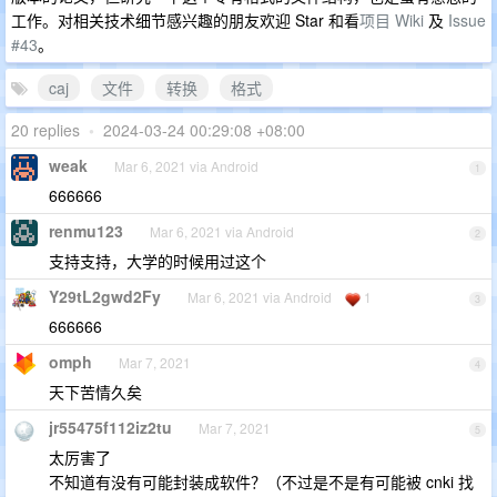
工作。对相关技术细节感兴趣的朋友欢迎 Star 和看
项目 Wiki
及
Issue
#43
。
caj
文件
转换
格式
20 replies
•
2024-03-24 00:29:08 +08:00
weak
Mar 6, 2021 via Android
1
666666
renmu123
Mar 6, 2021 via Android
2
支持支持，大学的时候用过这个
Y29tL2gwd2Fy
Mar 6, 2021 via Android
1
3
666666
omph
Mar 7, 2021
4
天下苦情久矣
jr55475f112iz2tu
Mar 7, 2021
5
太厉害了
不知道有没有可能封装成软件？（不过是不是有可能被 cnki 找