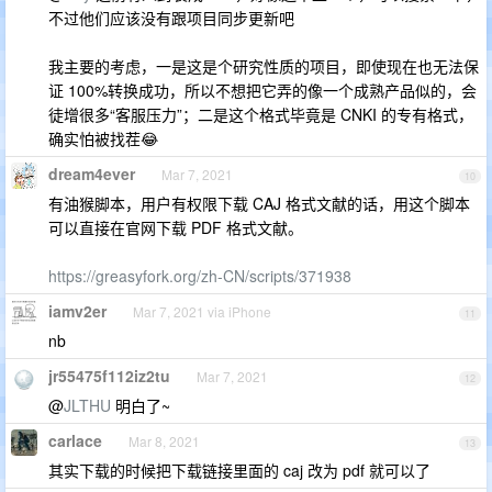
不过他们应该没有跟项目同步更新吧
我主要的考虑，一是这是个研究性质的项目，即使现在也无法保
证 100%转换成功，所以不想把它弄的像一个成熟产品似的，会
徒增很多“客服压力”；二是这个格式毕竟是 CNKI 的专有格式，
确实怕被找茬😂
dream4ever
Mar 7, 2021
10
有油猴脚本，用户有权限下载 CAJ 格式文献的话，用这个脚本
可以直接在官网下载 PDF 格式文献。
https://greasyfork.org/zh-CN/scripts/371938
iamv2er
Mar 7, 2021 via iPhone
11
nb
jr55475f112iz2tu
Mar 7, 2021
12
@
JLTHU
明白了~
carlace
Mar 8, 2021
13
其实下载的时候把下载链接里面的 caj 改为 pdf 就可以了