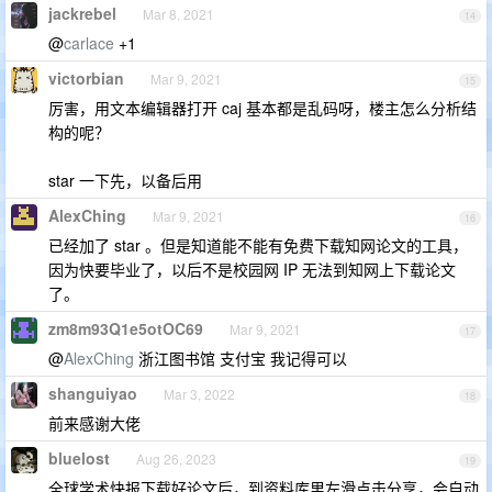
jackrebel
Mar 8, 2021
14
@
carlace
+1
victorbian
Mar 9, 2021
15
厉害，用文本编辑器打开 caj 基本都是乱码呀，楼主怎么分析结
构的呢？
star 一下先，以备后用
AlexChing
Mar 9, 2021
16
已经加了 star 。但是知道能不能有免费下载知网论文的工具，
因为快要毕业了，以后不是校园网 IP 无法到知网上下载论文
了。
zm8m93Q1e5otOC69
Mar 9, 2021
17
@
AlexChing
浙江图书馆 支付宝 我记得可以
shanguiyao
Mar 3, 2022
18
前来感谢大佬
bluelost
Aug 26, 2023
19
全球学术快报下载好论文后，到资料库里左滑点击分享，会自动