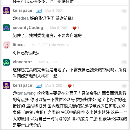
楼主可以去拼多多，他们提供住宿。
kerrspace
Mar 8, 2021
OP
56
@
redtea
好的我记住了 感谢前辈！
securityCoding
Mar 8, 2021
1
57
记住了，找村委统建房，不要去自建房
litmxs
Mar 8, 2021 via Android
58
对自己好点吧。
vincentrrr
Mar 8, 2021
59
这样感觉真的完全就是电池了，不需要自己独处的空间吗，所有
时间都是和别人挤在一起
kerrspace
Mar 8, 2021
1
OP
60
@
xanawang
哈哈我主要是在外面国内经济金融方面负面消息看
的有点多 你可以搜一下微信公众号 数据归集处 这个老哥讲的还
挺好的 虽然嘴很臭 国内现在很关键的就是尽量减少任何形式的
负债（房贷 /房租）之类的 生活中的刚性支出越少越好 这是一个
大的原则 以为自己一时间赚的多 各种房贷 二胎 租豪华公寓啥的
是要付出代价的