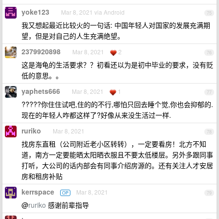
yoke123
Mar 8, 2021 via Android
75
我又想起最近比较火的一句话: 中国年轻人对国家的发展充满期
望，但是对自己的人生充满绝望。
2379920898
Mar 8, 2021
2
76
这是海龟的生活要求？？初看还以为是初中毕业的要求，没有贬
低的意思。。
yaphets666
Mar 8, 2021
1
77
?????你住住试吧,住的的不行,哪怕只回去睡个觉,你也会抑郁的.
现在的年轻人咋都这样了?好像从来没生活过一样.
ruriko
Mar 8, 2021
78
找房东直租（公司附近老小区转转），一定要看房！北方不知
道，南方一定要能晒太阳晒衣服且不要太低楼层。另外多跟同事
打听，大公司的话内部会有同事介绍房源的。还有关注人才安居
房和租房补贴
kerrspace
Mar 8, 2021
OP
79
@
ruriko
感谢前辈指导