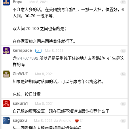
Enya
Mar 8, 2021
12
不介意人多的话，在美团搜青年旅社，一抓一大把，位置好，6
人间，30-79 一晚不等；
双人间 70-100 之间也有的是；
在各家青旅之间来回换着住就行了。
kerrspace
Mar 8, 2021
OP
13
@
j747677392
所以还是要到线下住的地方去看路边小广告是这
样的吗
ZinWUT
Mar 8, 2021
14
如果是短期临时落脚的话，可以考虑青年公寓这种。
床位，按日计费
sakura1
Mar 8, 2021
15
自己租的蛋壳公寓，现在已经不知道该跟你推荐什么了
sagaxu
Mar 8, 2021 via Android
31
16
头一回看到有人租房目标是越艰苦越好