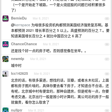
（一个是开始走下坡路，一个是火烧屁股的问题已经积累很多
了）
BernieDu
Mar 8, 2021
95
@
kerrspace
为啥很多投资机构都预测美国经济强势复苏啊。基
本都预测 2021 增长率百分之 5 以上。高盛预测的百分之 7.。要
知道美国增长百分之 4 就比中国百分之 6 高了
ChanceChance
Mar 8, 2021
96
还是找个好一点的房子吧，否则感觉像在坐牢。。
newmlp
Mar 8, 2021
97
城中村
lcc142625
Mar 8, 2021
98
北京的话，有很多渠道，想找的话，豆瓣，或者水木社区，上面
都有房子图片啥的，具体你要去看下房子，才知道合不合适，还
有呢，北京城中村有便宜的，那种自建房，但是呢有一点，你要
考虑交通，北京出行一般是按小时计算的，离公司近的房子一般
就偏贵，看你怎么取舍了
nulIptr
Mar 8, 2021
99