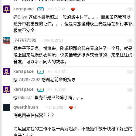
kerrspace
Mar 8, 2021
1
OP
17
@
Enya
这成本感觉超过一般的城中村了。。。而且虽然我可以
随身带我重要的证件，，，但是青旅这种晚上光是睡在那行李都
极度不安全
j747677392
Mar 8, 2021
18
找房子不要急，慢慢来，刚求职那会我在青旅住了一个月，就是
晚上回来洗澡洗衣睡觉，说实话我还挺喜欢青旅的，来来往往的
舍友，可以听不同人的故事。
kerrspace
Mar 8, 2021
OP
19
@
j747677392
感谢老前辈的指导
kerrspace
Mar 8, 2021
OP
20
@
sakura1
蛋壳不是已经凉了吗。。。
qwerthhusn
Mar 8, 2021
4
21
海龟回来住猪窝？？？
海龟回来找的工作不是一两万起步，不能抽个数千块租个好点的
房子？？？