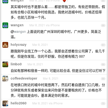
wangxn
Mar 8, 2021 via iPhone
1
65
其实城中村也不是那么差……都是带独卫的，有些还带厨房。假
如有合租小区和城中村给我选，我绝对选城中村。价格还低得
多，也就几百块一个月。
wangxn
Mar 8, 2021 via iPhone
66
@
wangxn
上面说的是广州深圳的城中村，广州更多，简直泛
滥。
holycrazy
Mar 8, 2021
67
跟我刚毕业找工作一个心态，我那会还想着住公司算了，省几千
呢，但是你发现，住的不舒服，你还哪有精力 007
limbo0
Mar 8, 2021
68
自如有那种和宿舍一样的, 可能比较合适, 但是没住过可以打听下
coffeedeveloper
Mar 8, 2021
69
在地铁口附近的城中村晃悠两下，然后盯着自建房门口几眼，分
分钟就有房东或者保安出来问你是不是要租房的了。价格也不
贵，可能就是会吵。基本满足你的需求。
hello2060
Mar 8, 2021 via iPhone
70