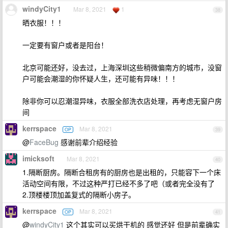
windyCity1
Mar 8, 2021
1
38
晒衣服！！！
一定要有窗户或者是阳台！
北京可能还好，没去过，上海深圳这些稍微偏南方的城市，没窗
户可能会潮湿的你怀疑人生，还可能有异味！！！
除非你可以忍潮湿异味，衣服全部洗衣店处理，再考虑无窗户房
间
kerrspace
Mar 8, 2021
OP
39
@
FaceBug
感谢前辈介绍经验
imicksoft
Mar 8, 2021
40
1.隔断厨房。隔断合租房有的厨房也是出租的，只能容下一个床
活动空间有限，不过这种严打已经不多了吧（或者完全没有了
2.顶楼楼顶加盖复式的隔断小房子。
kerrspace
Mar 8, 2021
OP
41
@
windyCity1
这个其实可以买烘干机的 感觉还好 但是前辈确实