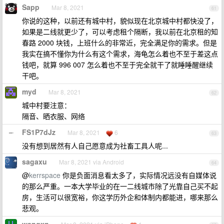
Sapp
Mar 8, 2021
61
你说的这种，以前还有城中村，貌似现在北京城中村都快没了，
如果是二线就更少了，可以考虑租个隔断，我以前在北京租的知
春路 2000 块钱，上班什么的非常近，完全满足你的需求。但是
我实在搞不懂你为什么有这个需求，海龟怎么着也不至于差这点
钱吧，就算 996 007 怎么着也不至于完全就干了就睡睡醒继续
干吧。
myd
Mar 8, 2021
62
城中村要注意：
隔音、晒衣服、网络
FS1P7dJz
Mar 8, 2021
6
63
没有想到居然有人自己愿意成为社畜工具人呢...
sagaxu
Mar 8, 2021 via Android
64
@
kerrspace
你是负面消息看太多了，实际情况远没有自媒体说
的那么严重。一本大学毕业的在一二线城市除了光靠自己买不起
房，生活可以很宽裕，你这学历外企和体制内都能进，哪来那么
悲观。