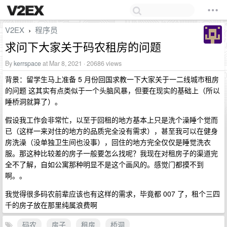
V2EX
程序员
›
求问下大家关于码农租房的问题
By
kerrspace
at Mar 8, 2021 · 20686 views
背景：留学生马上准备 5 月份回国求教一下大家关于一二线城市租房
的问题 这其实有点类似于一个头脑风暴，但要在现实的基础上（所以
睡桥洞就算了）。
假设我工作会非常忙，以至于回租的地方基本上只是洗个澡睡个觉而
已（这样一来对住的地方的品质完全没有需求），甚至我可以在健身
房洗澡（没单独卫生间也没事），回住的地方完全仅仅是睡觉洗衣
服。那这种比较差的房子一般要怎么找呢？我现在对租房子的渠道完
全不了解，自如公寓那种明显不是这个画风的。感觉门都摸不到
啊。。
我觉得很多码农前辈应该也有这样的需求，毕竟都 007 了，租个三四
千的房子放在那里纯属浪费啊
码农
房子
租房
桥洞