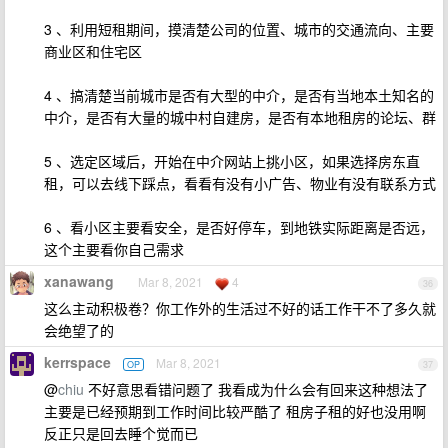
3 、利用短租期间，摸清楚公司的位置、城市的交通流向、主要
商业区和住宅区
4 、搞清楚当前城市是否有大型的中介，是否有当地本土知名的
中介，是否有大量的城中村自建房，是否有本地租房的论坛、群
5 、选定区域后，开始在中介网站上挑小区，如果选择房东直
租，可以去线下踩点，看看有没有小广告、物业有没有联系方式
6 、看小区主要看安全，是否好停车，到地铁实际距离是否远，
这个主要看你自己需求
xanawang
Mar 8, 2021
4
36
这么主动积极卷？你工作外的生活过不好的话工作干不了多久就
会绝望了的
kerrspace
Mar 8, 2021
OP
37
@
chiu
不好意思看错问题了 我看成为什么会有回来这种想法了
主要是已经预期到工作时间比较严酷了 租房子租的好也没用啊
反正只是回去睡个觉而已