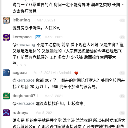
说到一个非常重要的点 房间一定不能有异味 潮湿之类的 长期下
去会得病感觉
leibuting
Mar 8, 2021
42
健身房办卡洗澡，人住公司
kerrspace
Mar 8, 2021
OP
43
@
xanawang
不是主动卷啊 前辈 看下现在大环境 又是生育断崖
又是延迟退休的 又是通胀的（大宗商品包括油价今年已经起飞
了）前面有危机感的 工作多卖力 少花钱 后面操作空间要大一
些。。。
sagaxu
Mar 8, 2021 via Android
1
44
@
kerrspace
你都 007 了，哪来的时间陪伴家人？美国名校回来
找个年薪 20 万以上，965 完全不加班的很容易。
tieqishan07li
Mar 8, 2021
45
@
kerrspace
建议直接找自如，比较省事。
rodneya
Mar 8, 2021
46
确实是 租的房子就是睡个觉 洗个澡 洗洗衣服 所以有时候加班太
晚我就睡公司了 那么晚到家就直接睡觉了 还要做地铁回去 浪费