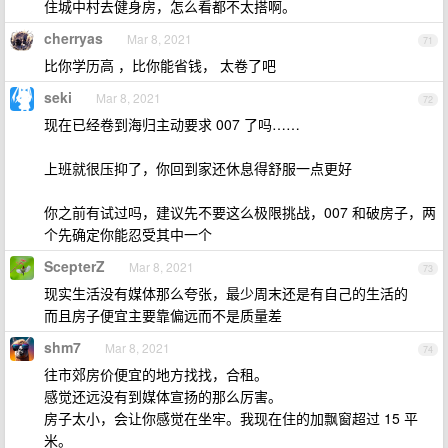
住城中村去健身房，怎么看都不太搭啊。
cherryas
Mar 8, 2021
71
比你学历高 ，比你能省钱， 太卷了吧
seki
Mar 8, 2021
72
现在已经卷到海归主动要求 007 了吗……
上班就很压抑了，你回到家还休息得舒服一点更好
你之前有试过吗，建议先不要这么极限挑战，007 和破房子，两
个先确定你能忍受其中一个
ScepterZ
Mar 8, 2021
73
现实生活没有媒体那么夸张，最少周末还是有自己的生活的
而且房子便宜主要靠偏远而不是质量差
shm7
Mar 8, 2021
74
往市郊房价便宜的地方找找，合租。
感觉还远没有到媒体宣扬的那么厉害。
房子太小，会让你感觉在坐牢。我现在住的加飘窗超过 15 平
米。