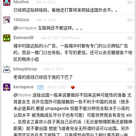
hbolive
Mar 8, 2021
90
已经把这贴转娃妈，看她还打算将来把娃送国外去不。。
1002xin
Mar 8, 2021
91
@
kerrspace
互联网还不都这样。。。
EminemW
Mar 8, 2021 via iPhone
92
城中村路边贴的小广告，一般城中村都有专门的公示牌贴广告
的，而且一楼门口也有贴，手写的更佳。还可以去豆瓣搜各个地
区的租房小组
bleepbloop
Mar 8, 2021
93
老哥的底线已经低于我的下巴了
kerrspace
Mar 8, 2021
1
OP
94
@
hbolive
送娃出国一般来说要做好不回来这种可能性的准备 尤
其是女生 另外在国外可能接触到一些不利于中国的消息（很多
未必是真的 都是 propaganda 但能不能分辨完全取决于小孩的
认知水平 被洗脑成反华分子也有可能）可能世界观会有变化 etc
。总而言之喜欢小孩子离自己近的话（无论是物理距离还是精神
距离）就不要出国 想放飞或者完全无所谓的话可以出国。另外
美国其实也在走下坡路了，只是感觉中国与之相比更不稳一些