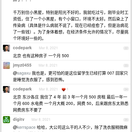
千万别住小黑屋，特别是阳光不好的，我就吃过亏，刚毕业时工
资低，住了一个小黑屋，有个小窗口，环境不太好。然后染上了
传染病（具体是什么病就不说了，现在已经痊愈了，但是治病花
了一些钱）。为了身体着想，在经济条件允许的情况下，尽量挑
个环境好一些的。
codepark
Mar 8, 2021
22
北京 也有这种房子 一个月 500
jmyz0455
Mar 8, 2021
23
@
sagaxu
我也是，更可怕的是这位留学生已经打算 007 回家只
是睡觉洗衣服了，感到恐怖。
codepark
Mar 8, 2021
1
24
北京 东沙各庄 我住了 4 年 前 3 年一个月 500 房租 最后一年一
个月 600 水电费 一个月大概 200，网费 50，后来跟房东太熟悉
网费房东不要了
digitv
Mar 8, 2021
25
@
kerrspace
哈哈，大公司这么干的人不少，除了洗衣服稍微麻