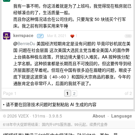
我有一事不明，你这活着就是为了上班吗，我觉得现在租房就已
经够凑合的了，生活质量一般。
而且你这种情况适合在公司住的。只要淘宝 50 块钱买个行军
床。我之前有同事买用来午睡
kerrspace
Mar 8, 2021
1
OP
100
@
BernieDu
美国经济短期肯定是没有问题的 毕竟印钞机就在美
国 问题在社会层面 这次美国大选民主党当着全美国人的面作弊
上台搞各种极左政策，开放边境大量引入难民，AA 按种族分配
上学名额。这种损害都是长期而且不可挽回的，但这要传导到经
济层面那还早着呢。但现在中国有很多迫在眉睫的问题，眼皮子
底下就是这波原油（ 40->60 ）和国际大宗商品的暴涨，今年的
通胀肯定会非常吓人，后面的我就不说了。
Page 1
1
of 2
2
• 请不要在回答技术问题时复制粘贴 AI 生成的内容
© 2026 V2EX · 131ms · 3.9.8.5
About
·
Language
618年中大促即将结束：国内外VPS服务器，99元起，续费代金券