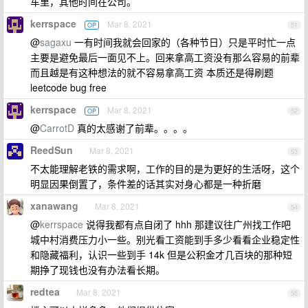
车里，其他时间在公司。
kerrspace
Mar 8, 2021
OP
51
@
sagaxu
一有时间我就会回家的（各种节日）只是平时忙一点
主要是避免最后一面见不上。回来拿高工资没有那么容易的前辈
而且越是有这种想法的就不容易拿高工资 本质还是得刷题
leetcode bug free
kerrspace
Mar 8, 2021
OP
52
@
CarrotD
真的太感谢了前辈。。。。
ReedSun
Mar 8, 2021
53
不太能理解老铁的需求啊，工作的目的是为更好的生活呀，这个
明显因果倒置了，条件差的话其实对身心都是一种折磨
xanawang
Mar 8, 2021
54
@
kerrspace
说得我都有点自闭了 hhh 那建议往广州找工作吧
城中村消费压力小一些。别光看工资能到手多少看看企业稳定性
和隐藏福利，认识一些到手 14k 但是公积金才几百块的那种短
期挣了现钱也没有办法看长期。
redtea
Mar 8, 2021
55