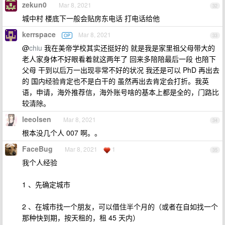
zekun0
Mar 8, 2021
32
城中村 楼底下一般会贴房东电话 打电话给他
kerrspace
Mar 8, 2021
OP
33
@
chiu
我在美帝学校其实还挺好的 就是我是家里祖父母带大的
老人家身体不好眼看着就这两年了 回来多陪陪最后一段 也陪下
父母 干到以后万一出现非常不好的状况 我还是可以 PhD 再出去
的 国内经验肯定也不是白干的 虽然再出去肯定会打折。我英
语，申请，海外推荐信，海外账号啥的基本上都是全的，门路比
较清除。
leeolsen
Mar 8, 2021
34
根本没几个人 007 啊。。
FaceBug
Mar 8, 2021
1
35
我个人经验
1 、先确定城市
2 、在城市找一个朋友，可以借住半个月的（或者在自如找一个
那种快到期，按天租的，租 45 天内）