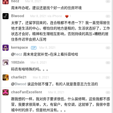
hecz
Mar 8, 2021
80
周末咋办呢，建议还是找个好一点的住房环境
Biwood
Mar 8, 2021 via iPhone
1
81
太惨了，还留学回来的，连合租都不考虑一下？我一直觉得居住
地才是生活的中心，哪怕住的地方是租的，生活状态好了，工作
状态才会好，精神和生理相互影响，否则持续的高压+糟糕的居
住条件迟早会把人压垮
kerrspace
Mar 8, 2021
OP
82
@
hecz
周末肯定就补觉+在床上看抖音哈哈
1002xin
Mar 8, 2021
83
码农有啥特殊的吗。。。
charlie21
Mar 8, 2021
84
@
Biwood
诶这你就不懂了，有的人就是靠意志力生活的
chaoFanExcellent
Mar 8, 2021
85
跟我想的一样，我对房子要求很低，什么装修啊，这些我都不感
冒，我要求很简单，大，有窗户，有空调，这就够了，我很中意
城中村的房子，但是杭州没有。。。