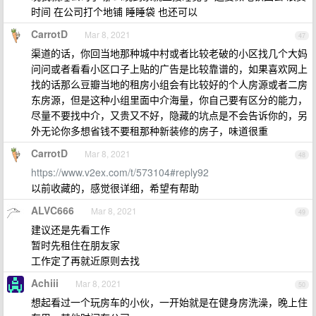
时间 在公司打个地铺 睡睡袋 也还可以
CarrotD
Mar 8, 2021
47
渠道的话，你回当地那种城中村或者比较老破的小区找几个大妈
问问或者看看小区口子上贴的广告是比较靠谱的，如果喜欢网上
找的话那么豆瓣当地的租房小组会有比较好的个人房源或者二房
东房源，但是这种小组里面中介海量，你自己要有区分的能力，
尽量不要找中介，又贵又不好，隐藏的坑点是不会告诉你的，另
外无论你多想省钱不要租那种新装修的房子，味道很重
CarrotD
Mar 8, 2021
48
https://www.v2ex.com/t/573104#reply92
以前收藏的，感觉很详细，希望有帮助
ALVC666
Mar 8, 2021
49
建议还是先看工作
暂时先租住在朋友家
工作定了再就近原则去找
Achiii
Mar 8, 2021
50
想起看过一个玩房车的小伙，一开始就是在健身房洗澡，晚上住