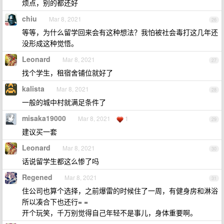
烦点，别的都还好
chiu
Mar 8, 2021
26
等等，为什么留学回来会有这种想法？我怕被社会毒打这几年还
没形成这种觉悟。
Leonard
Mar 8, 2021
27
找个学生，租宿舍铺位就好了
kalista
Mar 8, 2021
28
一般的城中村就满足条件了
misaka19000
Mar 8, 2021
1
29
建议买一套
Leonard
Mar 8, 2021
30
话说留学生都这么惨了吗
Regened
Mar 8, 2021
31
住公司也算个选择，之前爆雷的时候住了一周，有健身房和淋浴
所以凑合下也还行= =
开个玩笑，千万别觉得自己年轻不是事儿，身体重要啊。