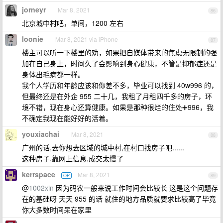
jorneyr
Mar 8, 2021
86
北京城中村吧，单间，1200 左右
loonie
Mar 8, 2021 via iPhone
87
楼主可以听一下楼里的劝，如果把自媒体带来的焦虑无限制的强
加在自己身上，时间久了会影响到身心健康，不管是抑郁症还是
身体出毛病都一样。
我个人学历和年龄应该和你差不多，毕业可以找到 40w996 的，
但最终还是在外企 955 二十几，我租了月租四千多的房子，环
境不错，现在身心还算健康。如果是那种很烂的住处➕996，我
不确定我现在能好好的活着。
youxiachai
Mar 8, 2021
88
广州的话,去你想去区域的城中村,在村口找房子吧......
这种房子,靠网上信息,成交太慢了
kerrspace
Mar 8, 2021
OP
89
@
1002xin
因为码农一般来说工作时间会比较长 这是这个问题存
在的基础呀 天天 955 的话 就住的地方品质就要求比较高了毕竟
你大多数时间呆在家里