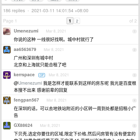
186 replies
•
2021-03-11 14:01:54 +08:00
Page 1
1
of 2
2
Umenezumi
Mar 8, 2021
1
你说的这种 一线很好找啊。城中村就行了
aa6563679
Mar 8, 2021
2
广州和深圳有城中村
北京和上海就只能合租了吧
kerrspace
Mar 8, 2021
OP
3
@
Umenezumi
我是怎样才能联系到这样的房东呢 我光是百度根
本搜不出来 感谢前辈的回复
fengpan567
Mar 8, 2021
4
在深圳的话，可以去地铁站附近的小区转一周到处都是招租小广
告
GX88624
Mar 8, 2021
5
下贝壳,选定你要住的区域,限定下价格,然后问房管有没有便宜的