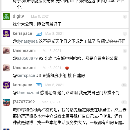
房子.如果你能接受无窗,无空调,15 平郑州这边市中心 400 左右
一个.
digitv
Mar 8, 2021
6
找个大公司，睡公司最好了
kerrspace
Mar 8, 2021
OP
7
@
dynastysea
这不是光天化日之下成为工贼了吗 感觉会被打死
Umenezumi
Mar 8, 2021
8
@
aa6563679
#2 北京也有城中村哈哈，都是自建房的公寓
Umenezumi
Mar 8, 2021
1
9
@
kerrspace
#3 豆瓣租房小组 搜 自建房
kerrspace
Mar 8, 2021
OP
10
@
Umenezumi
感谢老哥 这门路深啊 我光凭自己门都摸不到
j747677392
Mar 8, 2021
11
城中村和合租两种模式吧，找的话先确定你要在哪里住，然后去
那边逛逛很多本地中介或者土著寻租广告自己去打电话。还有一
种就是微博上找一些本地生活服务类大 V，一般都有租房专题。