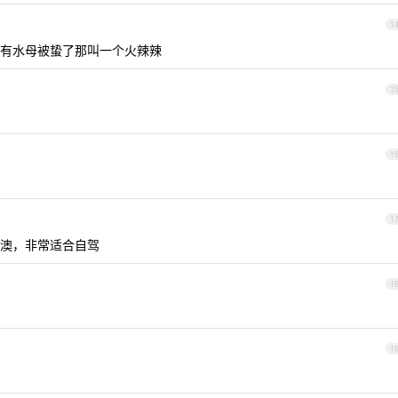
1
有水母被蛰了那叫一个火辣辣
1
1
1
澳，非常适合自驾
1
1