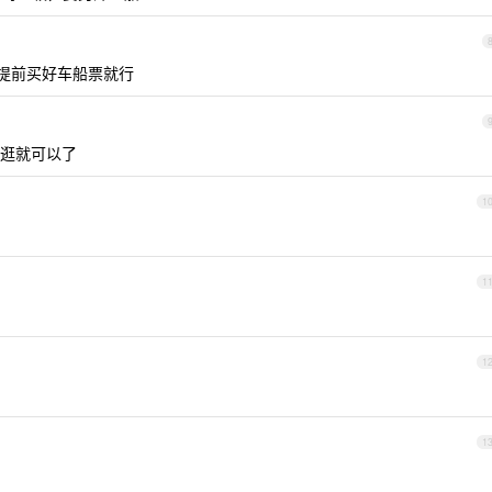
提前买好车船票就行
逛就可以了
1
1
1
1