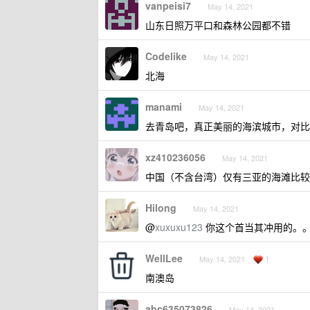
vanpeisi7
May 14, 2021
山东日照万平口和森林公园都不错
Codelike
May 14, 2021
北海
manami
May 14, 2021
去青岛吧，真正美丽的海滨城市，对比之
xz410236056
May 14, 2021
中国（不含台湾）仅有三亚的海滩比较
Hilong
May 14, 2021
@
xuxuxu123
你这个首当其冲用的。
WellLee
1
May 14, 2021
南澳岛
abc635073826
May 14, 2021