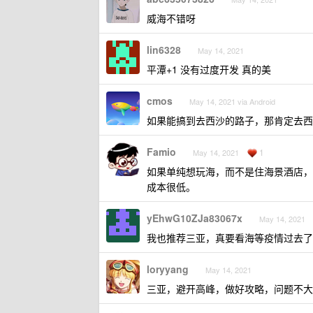
威海不错呀
lin6328
May 14, 2021
平潭+1 没有过度开发 真的美
cmos
May 14, 2021 via Android
如果能搞到去西沙的路子，那肯定去西
Famio
1
May 14, 2021
如果单纯想玩海，而不是住海景酒店，
成本很低。
yEhwG10ZJa83067x
May 14, 2021
我也推荐三亚，真要看海等疫情过去了
loryyang
May 14, 2021
三亚，避开高峰，做好攻略，问题不大