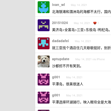
ivan_wl
May 14, 2021
北海银滩和涠洲岛的海都不太行，国内
20151024
1
May 14, 2021
美济岛>全富岛>三亚>东极岛 /枸杞
dadadafei
May 14, 2021
就三亚找个酒店住几天歇歇挺好，别折
aptupdate
May 14, 2021 via iPhone
沙都挖不开有笑到。
g001
May 14, 2021
平潭岛，很美很迷人
g001
May 14, 2021
平潭选择环湖骑行，映入眼帘全是大海