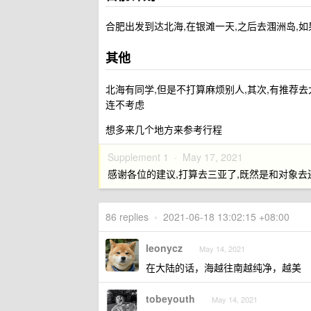
合肥出发到达北海,在银滩一天,之后去涠洲岛,
其他
北海有同学,但是不打算麻烦别人,其次,有推荐去
连不考虑
想多来几个地方来参考行程
Supplement 1 ·
May 17, 2021
感谢各位的建议,打算去三亚了,既然是和对象去
86 replies
•
2021-06-18 13:02:15 +08:00
leonycz
May 14, 2021
在大陆的话，海越往南越纯净，越美
tobeyouth
May 14, 2021