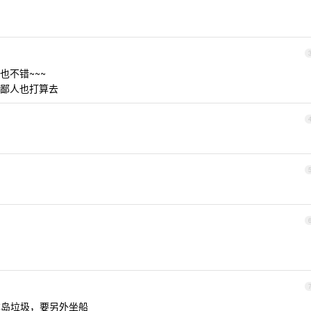
不错~~~
鄙人也打算去
岛垃圾，要另外坐船