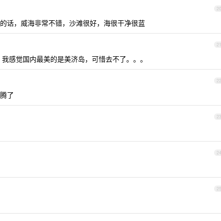
2
的话，威海非常不错，沙滩很好，海很干净很蓝
2
岛。我感觉国内最美的是美济岛，可惜去不了。。。
2
腾了
2
2
2