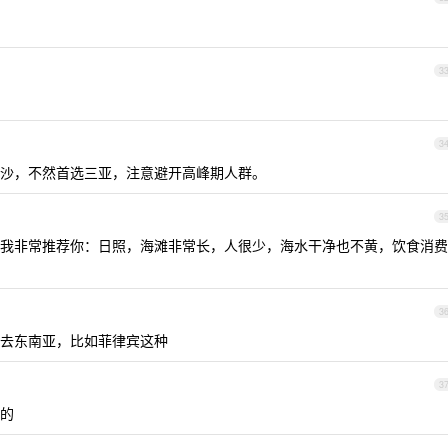
3
3
沙，不然首选三亚，注意避开高峰期人群。
3
我非常推荐你：日照，海滩非常长，人很少，海水干净也不黄，饮食消费
3
去东南亚，比如菲律宾这种
3
的