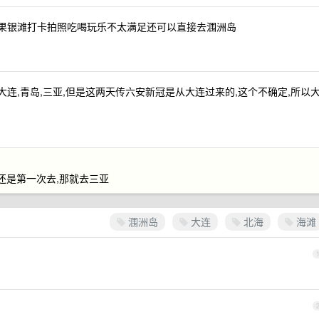
如果银滩打卡拍照吃喝玩乐不太满足还可以直接去涠洲岛
大连,青岛,三亚,但是这两天传六安新冠是从大连过来的,这个不确定,所以
还是第一次去,那就去三亚
涠洲岛
大连
北海
海滩