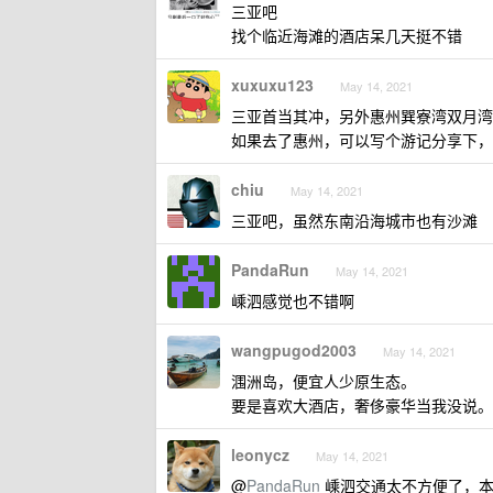
三亚吧
找个临近海滩的酒店呆几天挺不错
xuxuxu123
May 14, 2021
三亚首当其冲，另外惠州巽寮湾双月湾也
如果去了惠州，可以写个游记分享下，
chiu
May 14, 2021
三亚吧，虽然东南沿海城市也有沙滩
PandaRun
May 14, 2021
嵊泗感觉也不错啊
wangpugod2003
May 14, 2021
涠洲岛，便宜人少原生态。
要是喜欢大酒店，奢侈豪华当我没说。
leonycz
May 14, 2021
@
PandaRun
嵊泗交通太不方便了，本