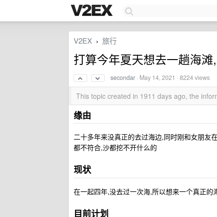
V2EX
旅行
›
打算今年夏天想去一趟海滩,
secondar
·
May 14, 2021
· 8224 views
This topic created in 1911 days ago, the inf
缘由
二十多年来没真正的去过海边,同时刚和女朋友在
都不符合,沙都挖不开什么的
现状
在一起四年,没去过一次海,所以想来一个真正的
目前计划