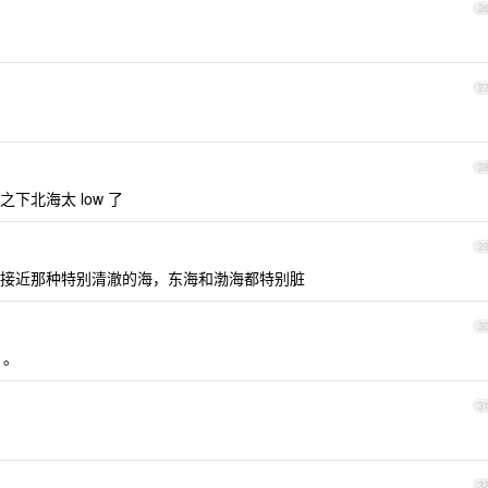
2
2
2
下北海太 low 了
2
接近那种特别清澈的海，东海和渤海都特别脏
3
。。
3
3