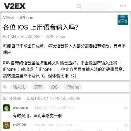
V2EX
iPhone
›
各位 iOS 上用语音输入吗？
By
CNN
at May 30, 2021 · 16251 views
可能自己不能出口成章，每次语音输入大部分需要细节修改，有点不
适应
iOS 自带的语音虽拉胯但英文时感觉蛮好，不会像国产输入法将「
iPhone 」输出成「 IPhone 」，中文方面百度输入法的准确率最高，
跳转速度虽然不及讯飞，但体验比讯飞好
输入法
语音
iOS
iPhone
28 replies
•
2021-06-01 17:43:55 +08:00
cwcauc
May 30, 2021 via iPhone
1
有时候用，识别率感觉一般
ro2020
May 30, 2021 via iPhone
2