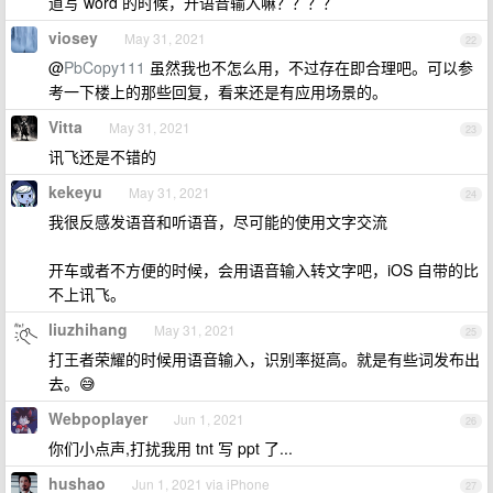
道写 word 的时候，开语音输入嘛？？？？
viosey
May 31, 2021
22
@
PbCopy111
虽然我也不怎么用，不过存在即合理吧。可以参
考一下楼上的那些回复，看来还是有应用场景的。
Vitta
May 31, 2021
23
讯飞还是不错的
kekeyu
May 31, 2021
24
我很反感发语音和听语音，尽可能的使用文字交流
开车或者不方便的时候，会用语音输入转文字吧，iOS 自带的比
不上讯飞。
liuzhihang
May 31, 2021
25
打王者荣耀的时候用语音输入，识别率挺高。就是有些词发布出
去。😅
Webpoplayer
Jun 1, 2021
26
你们小点声,打扰我用 tnt 写 ppt 了...
hushao
Jun 1, 2021 via iPhone
27