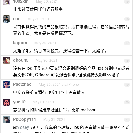
1002xin
May 30, 2021
15
非常讨厌使用任何语音服务
cue
May 30, 2021
16
以前也觉得讯飞的产品很腊鸡，现在渐渐觉得，它的语音和转写
真的牛逼，尤其是在噪声情况下。
lagoon
May 30, 2021
17
太难了吧。感觉每次说完，还得检查一下，太累了。
dhou45
May 30, 2021
18
没有在 ios 用到过中英文混合识别很好的产品, ios 分别中文或者
英文都 OK, GBoard 可以混合识别, 但是跳转太影响体验了.
Pactzhao
May 30, 2021 via iPhone
19
中文双拼英文滑行 确实用不上语音输入
yuri12
May 31, 2021
20
忘记拼写的时候用来验证拼写，比如 croissant.
PbCopy111
May 31, 2021
21
@
viosey
#9 哇，我真的不理解，ios 的语音输入能干嘛啊？？难