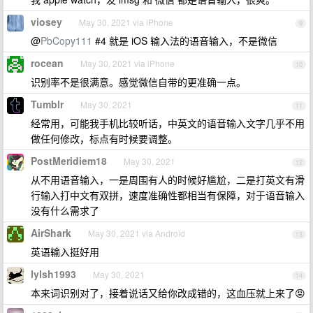
viosey
May 30, 2021 via iPhone
9
@
PbCopy111
#4 就是 iOS 输入法的语音输入，不是微信
rocean
May 30, 2021 via iPhone
10
识别率不是很满意。感觉微信自带的更准确一点。
Tumblr
May 30, 2021
11
经常用，可能我手机比较听话，中英文的语音输入文字几乎不用
做任何修改，标点有时候要调整。
PostMeridiem18
May 30, 2021
12
从不用语音输入，一是周围有人的时候好尴尬，二是打英文有滑
行输入打中文有双拼，速度准确性都相当有保障，对于语音输入
没有什么需求了
AirShark
May 30, 2021 via Android
13
英语输入挺好用
lylsh1993
May 30, 2021
14
本来词识别对了，接着说话又给你改成错的，这血压就上来了😡