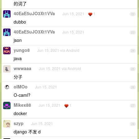
的词了
40EaE5uJO3Xt1VVa
Jun 15, 2021
1
22
dubbo
40EaE5uJO3Xt1VVa
Jun 15, 2021
23
json
yungo8
Jun 15, 2021 via Android
24
java
wwwaaa
Jun 15, 2021 via Android
25
分子
oIMOo
Jun 15, 2021
26
O-caml?
Mikex88
Jun 15, 2021
1
27
docker
szyp
Jun 15, 2021
28
django 不发 d