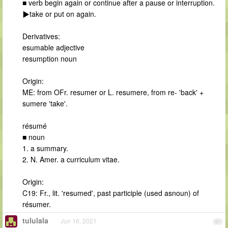
■ verb begin again or continue after a pause or interruption.
▶take or put on again.
Derivatives:
esumable adjective
resumption noun
Origin:
ME: from OFr. resumer or L. resumere, from re- 'back' +
sumere 'take'.
résumé
■ noun
1. a summary.
2. N. Amer. a curriculum vitae.
Origin:
C19: Fr., lit. 'resumed', past participle (used asnoun) of
résumer.
tululala
Jun 16, 2021
61