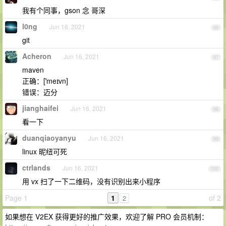
我有个同事，gson 念 哥深
l0ng
Jun 16, 2021
96
git
Acheron
Jun 16, 2021
97
maven
正确：[ˈmeɪvn]
错误：迈分
jianghaifei
Jun 16, 2021
98
看一下
duanqiaoyanyu
Jun 16, 2021
99
linux 昵纽可死
ctrlands
Jun 16, 2021
100
用 vx 扫了一下二维码，没有识别出来小程序
Page 1
1
of 2
2
如果想在 V2EX 获得更好的推广效果，欢迎了解 PRO 会员机制：