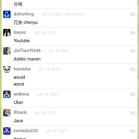
分母
dshufeng
Jun 16, 2021 via Android
62
冗余 chenyu
bayec
Jun 16, 2021
63
Youtube
JinTianYi456
Jun 16, 2021
64
dubbo maven
haoleba
Jun 16, 2021
65
would
wood
ambeta
Jun 16, 2021
66
Uber
Xhack
Jun 16, 2021
67
Java
tornado233
Jun 16, 2021
68
deque