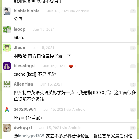
能知道 gnu 就很不容易了
hiahiahiahia
Jun 15, 2021 via Android
15
分母
laocp
Jun 15, 2021
16
hibird
Jface
Jun 15, 2021
17
啊哈哈 南方口语差异了解一下
blessingsi
Jun 15, 2021
1
18
cache [kæʃ] 不是 凯驰
AllenHua
Jun 15, 2021
19
但凡初中英语英语英标学好一点（我是指 80 90 后）这里面很多
单词都不会读错
243205964
Jun 15, 2021 via Android
20
Skype(死盖屁)
dwhqqxl
Jun 15, 2021 via Android
21
@
lonelygod365
这差不多是抖音评论区一群语言学家最爱讨论