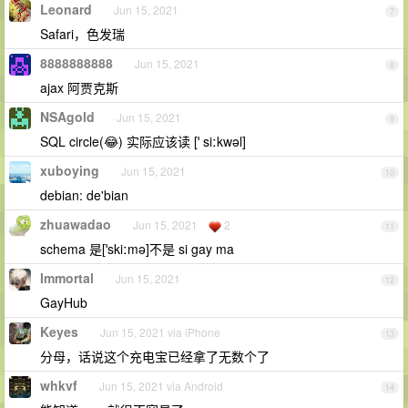
Leonard
Jun 15, 2021
7
Safari，色发瑞
8888888888
Jun 15, 2021
8
ajax 阿贾克斯
NSAgold
Jun 15, 2021
9
SQL circle(😂) 实际应该读 [ˈ siːkwəl]
xuboying
Jun 15, 2021
10
debian: de'bian
zhuawadao
Jun 15, 2021
2
11
schema 是[ˈskiːmə]不是 si gay ma
Immortal
Jun 15, 2021
12
GayHub
Keyes
Jun 15, 2021 via iPhone
13
分母，话说这个充电宝已经拿了无数个了
whkvf
Jun 15, 2021 via Android
14