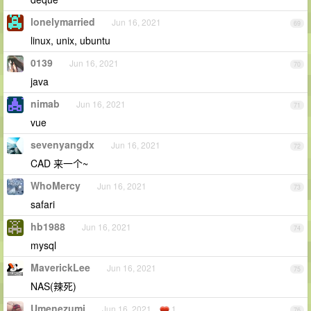
lonelymarried
Jun 16, 2021
69
linux, unix, ubuntu
0139
Jun 16, 2021
70
java
nimab
Jun 16, 2021
71
vue
sevenyangdx
Jun 16, 2021
72
CAD 来一个~
WhoMercy
Jun 16, 2021
73
safari
hb1988
Jun 16, 2021
74
mysql
MaverickLee
Jun 16, 2021
75
NAS(辣死)
Umenezumi
Jun 16, 2021
1
76