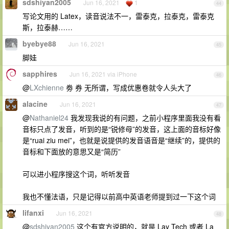
sdshiyan2005
Jun 16, 2021
1
44
写论文用的 Latex，读音说法不一，雷泰克，拉泰克，雷泰克
斯，拉泰赫……
byebye88
Jun 16, 2021
45
脚娃
sapphires
Jun 16, 2021 via iPhone
46
@
LXchienne
劵 券 无所谓，写成优惠卷就令人头大了
alacine
Jun 16, 2021
47
@
Nathaniel24
我发现我说的有问题，之前小程序里面我没有看
音标只点了发音，听到的是“锐修母”的发音，这上面的音标好像
是“ruai ziu mei”，也就是说提供的发音语音是“继续”的，提供的
音标和下面放的意思又是“简历”
可以进小程序搜这个词，听听发音
我也不懂法语，只是记得以前高中英语老师提到过一下这个词
lifanxi
Jun 16, 2021
48
@
sdshiyan2005
这个有官方说明的，就是 Lay Tech 或者 La