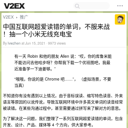
V2EX
推广
›
中国互联网超爱读错的单词，不服来战
！抽一个小米无线充电宝
By
lvwzhen
at Jun 15, 2021 · 9973 views
有一天 Robin 和他的朋友 Allen 说：“哎，你的库鲁米能
不能访问吉他哈步呀？你帮我下载一个优班图吧，我最
近准备学一下迪姜够。”
“哦哦，你说的是 Chrome 吧……”， （虚拟场景，不要
当真）
不知道你有没有遇到以上情况，由于音标误读、缩写特色读音、外来
语言等原因的以讹传讹，导致互联网环境中许多英文单词的读音经常
被读错。在某些沟通过程中，甚至需要通过拼写来了解对方的意思。
为了解决这一问题，我们整理了一系列互联网超爱读错的单词，包含
开发、设计、产品、媒体等 4 个方向，供大家参考。