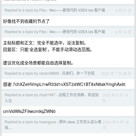
Replied to a topic by Fike
Vex——更现代的 V2EX ios 客户端
4 月 21 日
›
好像找不到收藏的节点了
Replied to a topic by Fike
Vex——更现代的 V2EX ios 客户端
4 月 14 日
›
主帖标题和正文：完全不能选中，没法复制。
回复区：只能‘全选复制’，不能手动滑动选范围。
建议优化成全场景都能自由选择复制。
Replied to a topic by carson8899
兄弟们，补一下空投
2025 年 7 月 28 日
›
感谢 7chXZeHVmpLi1wR33d1vXST24WC1BT8xN8akYmghAx6t
Replied to a topic by zhyd1997
远程工作交流群，欢迎加
2025 年 6 月 19
›
日
入👏
cmVidWlsZF9wcm9qZWN0
Replied to a topic by huangyua
郑州 Java 工作怎么这么难
2024 年 5 月 16
›
日
找....