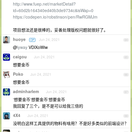
http://www.fuep.net/marketDetail?
id=60d2b164340ed40b3de9734c&isWap=0
https://codepen.io/robstinson/pen/RwRGMJm
项目想法还是很棒的，妥善处理版权问题就很好了。
huoye
Jun 24, 2021
OP
64
@
lyway
VDlXoWiw
caigou
Jun 24, 2021
65
想要金币
Poko
Jun 24, 2021
66
想要金币
adminharlem
Jun 24, 2021
67
‘想要金币‘想要金币‘想要金币
我回复了三个，是不是可以给我三倍的
4X4
Jun 24, 2021
68
没明白这样工具提供的物料有啥用？不是好多类似的前端设计？