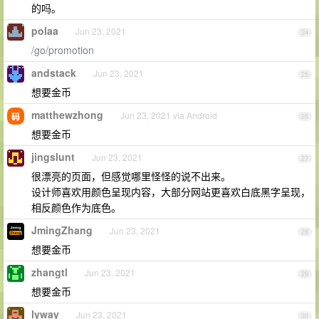
的吗。
polaa
Jun 23, 2021
24
/go/promotion
andstack
Jun 23, 2021
25
想要金币
matthewzhong
Jun 23, 2021 via Android
26
想要金币
jingslunt
Jun 23, 2021
27
很漂亮的页面，但感觉哪里怪怪的说不出来。
设计师喜欢用颜色呈现内容，大部分网站更喜欢白底黑字呈现，
相反颜色作为底色。
JmingZhang
Jun 23, 2021
28
想要金币
zhangtl
Jun 23, 2021
29
想要金币
lyway
Jun 23, 2021
30