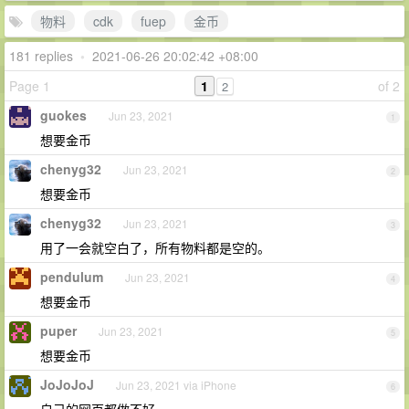
物料
cdk
fuep
金币
181 replies
•
2021-06-26 20:02:42 +08:00
Page 1
1
of 2
2
guokes
Jun 23, 2021
1
想要金币
chenyg32
Jun 23, 2021
2
想要金币
chenyg32
Jun 23, 2021
3
用了一会就空白了，所有物料都是空的。
pendulum
Jun 23, 2021
4
想要金币
puper
Jun 23, 2021
5
想要金币
JoJoJoJ
Jun 23, 2021 via iPhone
6