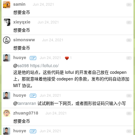
samin
Jun 24, 2021
84
想要金币
xieyqxie
Jun 24, 2021
85
想要金币
simonsww
Jun 24, 2021
86
想要金币
huoye
Jun 24, 2021
1
OP
87
@
ss098
https://lofiui.co/
这是他的站点，这些代码是 lofiui 的开发者自己放在 codepen
上，那就意味着他接受 codepen 的条款，发布的代码自动添加
MIT 协议。
huoye
Jun 24, 2021
OP
88
@
tanranran
试试刷新一下网页，或者图形验证码只输入小写
zhuang0718
Jun 24, 2021
89
想要金币
huoye
Jun 24, 2021
OP
90