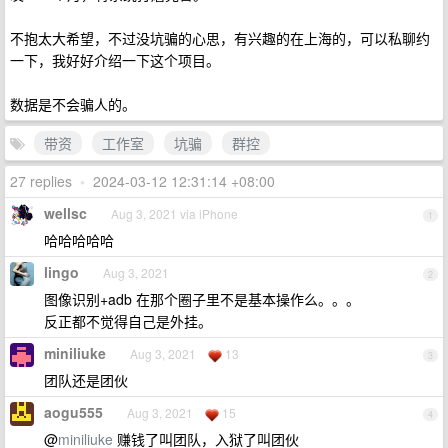
不抱太大希望，不过没坑骗的心思，有兴趣的在上海的，可以私聊约
一下，我好好介绍一下这个项目。
数据是不会骗人的。
带资
工作室
坑骗
群控
27 replies
•
2024-03-12 12:31:14 +08:00
wellsc
Aug 3, 2021 via iPhone
1
哈哈哈哈哈
lingo
Aug 3, 2021
2
图像识别+adb 在那个圈子里不是基本操作么。。。
反正都不觉得自己是外挂。
miniliuke
Aug 3, 2021
13
3
团队还是团伙
aogu555
Aug 3, 2021
15
4
@
miniliuke
赚钱了叫团队，入狱了叫团伙