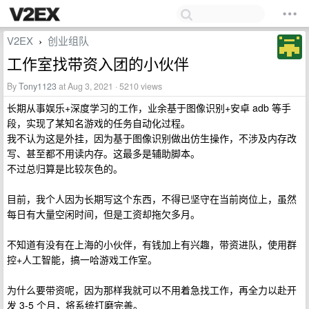
V2EX
创业组队
›
工作室找带资入团的小伙伴
By
Tony1123
at Aug 3, 2021 · 5210 views
长期从事娱乐+深度学习的工作，业余基于图像识别+安卓 adb 等手
段，实现了某知名游戏的任务自动化过程。
我不认为这是外挂，因为基于图像识别做出仿生操作，不涉及内存改
写、甚至都不用读内存。这最多是辅助脚本。
不过总归算是比较灰色的。
目前，我个人因为长期写这个东西，不得已坚守在当前岗位上，虽然
每日有大量空闲时间，但是工资却拖欠多月。
不知道有没有在上海的小伙伴，有钱加上有兴趣，带资进队，使用群
控+人工智能，搞一哈游戏工作室。
为什么要带资呢，因为那样我就可以不用着急找工作，再全力以赴开
发 3-5 个月，将系统打磨完善。