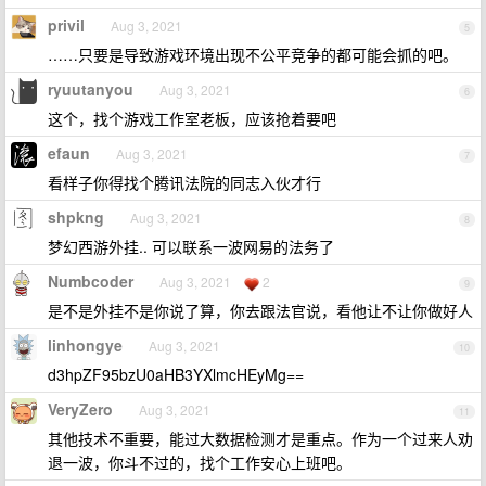
privil
Aug 3, 2021
5
……只要是导致游戏环境出现不公平竞争的都可能会抓的吧。
ryuutanyou
Aug 3, 2021
6
这个，找个游戏工作室老板，应该抢着要吧
efaun
Aug 3, 2021
7
看样子你得找个腾讯法院的同志入伙才行
shpkng
Aug 3, 2021
8
梦幻西游外挂.. 可以联系一波网易的法务了
Numbcoder
Aug 3, 2021
2
9
是不是外挂不是你说了算，你去跟法官说，看他让不让你做好人
linhongye
Aug 3, 2021
10
d3hpZF95bzU0aHB3YXlmcHEyMg==
VeryZero
Aug 3, 2021
11
其他技术不重要，能过大数据检测才是重点。作为一个过来人劝
退一波，你斗不过的，找个工作安心上班吧。