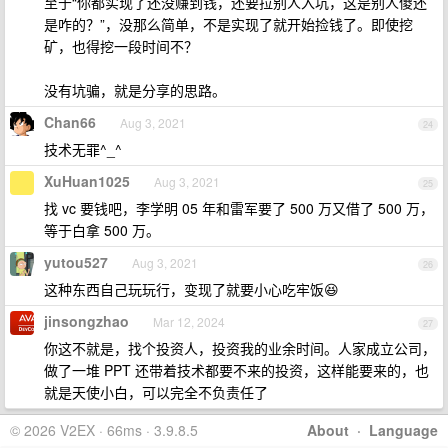
至于“你都实现了还没赚到钱，还要拉别人入坑，这是别人傻还
是咋的？”，没那么简单，不是实现了就开始捡钱了。即使挖
矿，也得挖一段时间不？
没有坑骗，就是分享的思路。
Chan66
Aug 3, 2021
24
技术无罪^_^
XuHuan1025
Aug 3, 2021
25
找 vc 要钱吧，李学明 05 年和雷军要了 500 万又借了 500 万，
等于白拿 500 万。
yutou527
Aug 3, 2021
26
这种东西自己玩玩行，变现了就要小心吃牢饭😆
jinsongzhao
Mar 12, 2024
27
你这不就是，找个投资人，投资我的业余时间。人家成立公司，
做了一堆 PPT 还带着技术都要不来的投资，这样能要来的，也
就是天使小白，可以完全不负责任了
© 2026 V2EX · 66ms · 3.9.8.5
About
·
Language