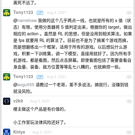
离死不远了。
Tony1123
Aug 3, 2021
OP
16
@
namelosw
我做的这个几乎两点一线，也就是所有的 s 值（状
态）有限，使用分类器将 S 值判定出来，根据你的 target，做出
相应的 action 。虽然是 RL 的思想，但是没用到相关算法。如果
是 fps 就要用 RL 的算法了。目前也不是为了搞某个游戏而搞，
而是想磨练出一个框架，适用于所有的游戏。以后想玩什么游
戏，积累一下训练集，调一下模型，直接用就好了。因为所有手
机游戏，都是看图，然后点击屏幕。即使看图包括了需要查看自
身血量、装备、敌方位置等等乱七八糟的，也就麻烦一些。
Tony1123
Aug 3, 2021
OP
17
@
aogu555
请教过一个老哥，差不多说法。搞就行，没赚到钱
就没风险。
v2k9
Aug 3, 2021
18
楼主做这个产品是有价值的，
小工作室玩法律风险还好了。
Kiriya
Aug 3, 2021
19