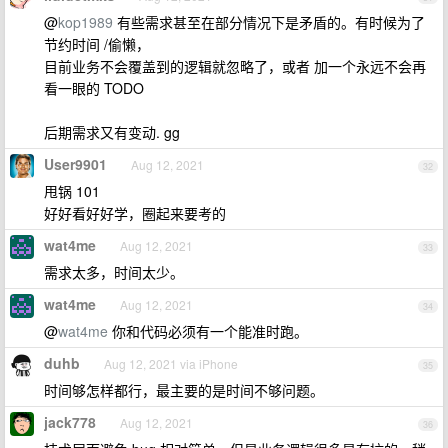
@
kop1989
有些需求甚至在部分情况下是矛盾的。有时候为了
节约时间 /偷懒，
目前业务不会覆盖到的逻辑就忽略了，或者 加一个永远不会再
看一眼的 TODO
后期需求又有变动. gg
User9901
Aug 12, 2021
32
甩锅 101
好好看好好学，圈起来要考的
wat4me
Aug 12, 2021
33
需求太多，时间太少。
wat4me
Aug 12, 2021
34
@
wat4me
你和代码必须有一个能准时跑。
duhb
Aug 12, 2021 via iPhone
35
时间够怎样都行，最主要的是时间不够问题。
jack778
Aug 12, 2021
36