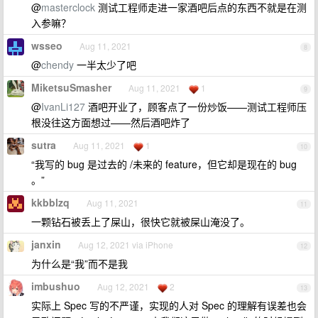
@
masterclock
测试工程师走进一家酒吧后点的东西不就是在测
入参嘛？
wsseo
Aug 11, 2021
8
@
chendy
一半太少了吧
MiketsuSmasher
Aug 11, 2021
1
9
@
IvanLi127
酒吧开业了，顾客点了一份炒饭——测试工程师压
根没往这方面想过——然后酒吧炸了
sutra
Aug 11, 2021
1
10
“我写的 bug 是过去的 /未来的 feature，但它却是现在的 bug
。”
kkbblzq
Aug 11, 2021
11
一颗钻石被丢上了屎山，很快它就被屎山淹没了。
janxin
Aug 12, 2021 via iPhone
12
为什么是“我”而不是我
imbushuo
Aug 12, 2021
2
13
实际上 Spec 写的不严谨，实现的人对 Spec 的理解有误差也会