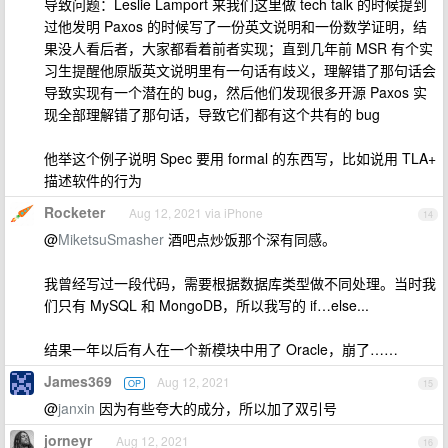
导致问题：Leslie Lamport 来我们这里做 tech talk 的时候提到
过他发明 Paxos 的时候写了一份英文说明和一份数学证明，结
果没人看后者，大家都看着前者实现；直到几年前 MSR 有个实
习生提醒他原版英文说明里有一句话有歧义，理解错了那句话会
导致实现有一个潜在的 bug，然后他们发现很多开源 Paxos 实
现全部理解错了那句话，导致它们都有这个共有的 bug
他举这个例子说明 Spec 要用 formal 的东西写，比如说用 TLA+
描述软件的行为
Rocketer
Aug 12, 2021 via iPhone
14
@
MiketsuSmasher
酒吧点炒饭那个深有同感。
我曾经写过一段代码，需要根据数据库类型做不同处理。当时我
们只有 MySQL 和 MongoDB，所以我写的 if…else...
结果一年以后有人在一个新模块中用了 Oracle，崩了……
James369
Aug 12, 2021
OP
15
@
janxin
因为有些夸大的成分，所以加了双引号
jorneyr
Aug 12, 2021
16