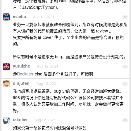
哈哈，这个我晓得，多和 Rust 的编译器斗争，然后去写脚本语
言（ JavaScript/Python).
macha
Aug 12, 2021
42
业务一旦复杂起来就很难全部覆盖到，所以有时候我都是先和所
有人谈好我的代码能覆盖的场景，让大家一起 review 。
只要把所有场景 cover 住了，至少出去的产品是符合设计预期
的。
所以有时候不是追求无 bug，而是追求产品是符合设计预期的。
yuruizhe
Aug 12, 2021
43
@
Rocketer
else 后面多个 if 就好了，可惜啊
dinjufen
Aug 12, 2021
44
我也想写出逻辑缜密、bug 少的代码，无奈经常加班太疲惫。
996 的情况下你还能写出好代码么？很多公司把技术看得并不
重，很多人认为只要增加工作时间，功能就一定会做得更快更
好。
rekulas
Aug 12, 2021
45
如果说第一条多花点时间还勉强可以做到