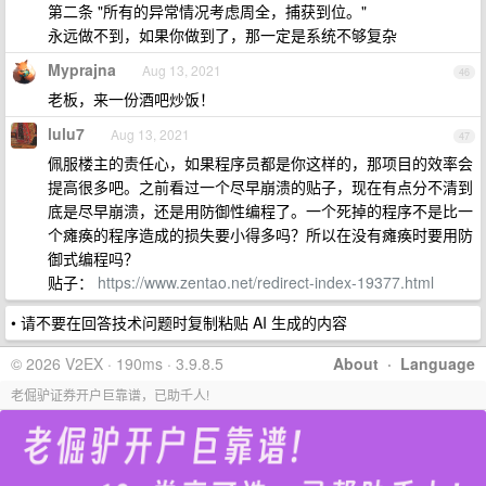
第二条 "所有的异常情况考虑周全，捕获到位。"
永远做不到，如果你做到了，那一定是系统不够复杂
Myprajna
Aug 13, 2021
46
老板，来一份酒吧炒饭！
lulu7
Aug 13, 2021
47
佩服楼主的责任心，如果程序员都是你这样的，那项目的效率会
提高很多吧。之前看过一个尽早崩溃的贴子，现在有点分不清到
底是尽早崩溃，还是用防御性编程了。一个死掉的程序不是比一
个瘫痪的程序造成的损失要小得多吗？所以在没有瘫痪时要用防
御式编程吗？
贴子：
https://www.zentao.net/redirect-index-19377.html
• 请不要在回答技术问题时复制粘贴 AI 生成的内容
© 2026 V2EX · 190ms · 3.9.8.5
About
·
Language
老倔驴证券开户巨靠谱，已助千人!