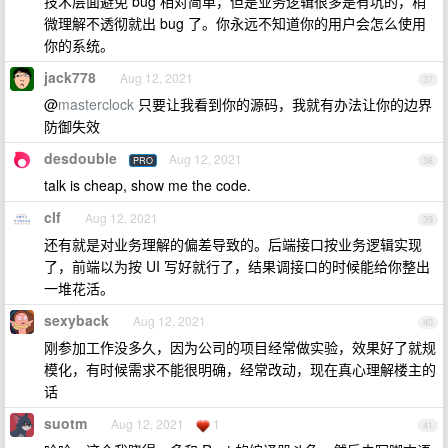
技术层面避免 bug 相对简单，但是业务逻辑很多是有坑的，稍
微理解不透彻就出 bug 了。你永远不知道你的用户会怎么使用
你的系统。
jack778
Aug 12, 2021
37
@
masterclock
只要让我看到你的源码，我就有办法让你的边界
防御失效
desdouble
Aug 12, 2021
PRO
38
talk is cheap, show me the code.
clf
Aug 12, 2021
39
还有就是对业务理解的偏差导致的。后端接口按业务逻辑实现
了，前端以为按 UI 写好就行了，结果调接口的时候能给你整出
一堆花活。
sexyback
Aug 12, 2021
40
刚参加工作没多久，因为公司的项目经常做实验，效果好了就规
模化，有时候需求不能很明确，经常改动，现在真心理解楼主的
话
suotm
Aug 12, 2021
1
41