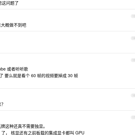
考虑这问题了
1
，核显大概做不到吧
1
1
Tube 或者听听歌
火了 要么就是看个 60 帧的视频要掉成 30 帧
1
以？
1
纸牌这种还真不需要独显。
U 了， 核显还有之前板载的集成显卡都叫 GPU