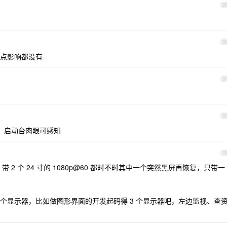
2
3
点影响都没有
3
3
掉帧，启动台肉眼可感知
3
的，带 2 个 24 寸的 1080p@60 都时不时其中一个突然黑屏再恢复，只带一
个显示器，比如做图形界面的开发起码得 3 个显示器吧，左边监视、查