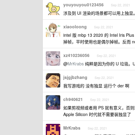
youyouyou0123456
Sep 22, 2021
涉及到 UI 渲染的场景都可以用上独
xiaooloong
Sep 22, 2021
intel 版 mbp 13 2020 的 Intel
掉帧，平时使用也是偶尔掉帧。反而 nuc8
xz410236056
Sep 22, 2021
@
MrKrabs
纯粹是因为你的 U 垃圾。UHD
jsjgjbzhang
Sep 22, 2021
我写游戏的 没有独显 运行个 der 啊
ch940621
Sep 22, 2021
如果剪视频或者用 PS 就有意义，否则
Apple Silicon 时代就不需要装独显了
MrKrabs
Sep 22, 2021