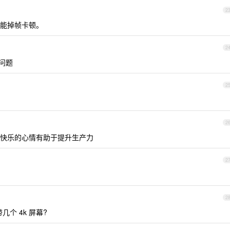
2
面都能掉帧卡顿。
2
顿问题
2
2
快乐的心情有助于提升生产力
2
2
带几个 4k 屏幕?