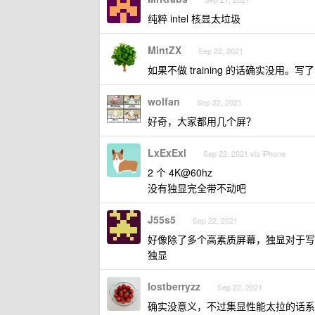
纯粹 intel 核显太垃圾
MintZX
Sep 22, 2021
如果不做 training 的话确实没用
wolfan
Sep 22, 2021
好奇，大家都用几个屏？
LxExExl
Sep 22, 2021 via iPhone
2 个 4K@60hz
没有独显完全带不动吧
J55s5
Sep 22, 2021
好像除了多个高素质屏幕，独显对于写
独显
lostberryzz
Sep 22, 2021
确实没意义，不过集显性能太拉的话系