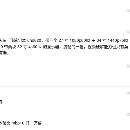
1
1
我笔记本 uhd620，带一个 27 寸 1080p60hz ＋ 34 寸 1440p75hz
0 带两块 32 寸 4k60hz 的显示器，流畅的一批，视频硬解能力也只有英
，真香。
2
2
的,
2
，体验比 mbp16 好一万倍