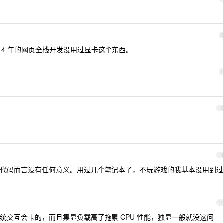
。写了 4 年的网页全栈开发没用过显卡这个东西。
1
1
代码而言没有任何意义。用过几个笔记本了，不玩游戏的我基本没用到过
1
统交互会卡的，而且集显负载高了拖累 CPU 性能，独显一般就没这问