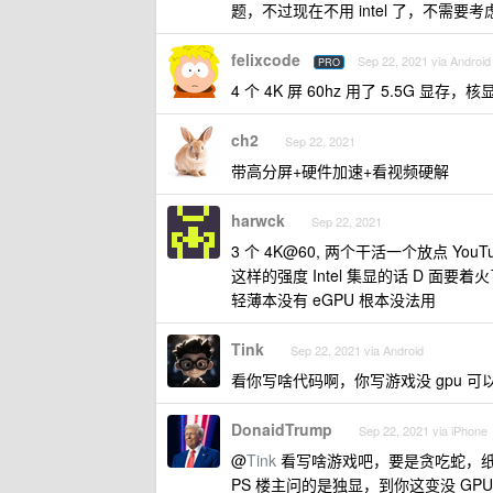
题，不过现在不用 intel 了，不需要
felixcode
Sep 22, 2021 via Android
PRO
4 个 4K 屏 60hz 用了 5.5G 显存
ch2
Sep 22, 2021
带高分屏+硬件加速+看视频硬解
harwck
Sep 22, 2021
3 个 4K@60, 两个干活一个放点 You
这样的强度 Intel 集显的话 D 面要着
轻薄本没有 eGPU 根本没法用
Tink
Sep 22, 2021 via Android
看你写啥代码啊，你写游戏没 gpu 可
DonaidTrump
Sep 22, 2021 via iPhone
@
Tink
看写啥游戏吧，要是贪吃蛇，
PS 楼主问的是独显，到你这变没 GP