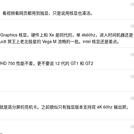
3
显。看视频看网页都用到独显，只是说用核显也凑活。
3
 Iris Plus Graphics 核显，硬件上和 Xe 是同代的，单 4k60hz，进入时间机器还是
 冥王上老北极星的 Vega M 流畅的一批。intel 核显还是差点。
3
 750 性能不差，更不要说 12 代的 GT1 和 GT2
3
3
就是高分屏的亮机卡。之前貌似只有独显版本支持双 4K 60hz 输出把，
3