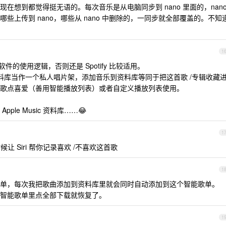
在想到都觉得挺无语的。每次音乐是从电脑同步到 nano 里面的，nan
些上传到 nano，哪些从 nano 中删除的，一同步就全部覆盖的。不知
1
乐软件的使用逻辑，否则还是 Spotify 比较适用。
把资料库当作一个私人唱片架，添加音乐到资料库等同于把这首歌 /专辑收藏
歌点喜爱（善用智能播放列表）或者自定义播放列表使用。
le Music 资料库……😂
1
 Siri 帮你记录喜欢 /不喜欢这首歌
1
单，每次我把歌曲添加到资料库里就会同时自动添加到这个智能歌单。
智能歌单里点全部下载就恢复了。
1