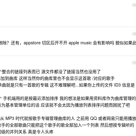
2
2
还有，appstore 切区后开不开 apple music 会有影响吗 貌似如果
2
是个整合的链接列表而已 源文件都没了链接当然也没用了
添加到曲库 这样当然你的曲库里也不会显示这首歌 /对应的歌手
单曲就是只有一首歌的专辑 这不难理解吧...如果你上传的文件 ID3 信息是
几个 手机端用的是按最近添加排序 我的想法是如果用资料库作为曲库管理的
表为基本管理单位的话 应该就不会太因为播放列表排序问题而困扰了吧
我这种从 MP3 时代就按歌手专辑管理曲库的人 之前用 QQ 或者网易只能用播
歌手的全部歌曲只能把这个歌手的歌全部加入一个列表 然后想按专辑听的
同级的并列关系 真是令人头疼