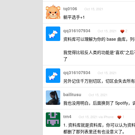
tq0106
Oct 15, 2021
躺平选手+1
qq316107934
2
Oct 15, 2021
资料库可以理解为你的 base 曲库，
我觉得比较反人类的功能是“喜欢”之
了
qq316107934
Oct 15, 2021
另外记住千万别切区，切区会失去所有
bailitusu
Oct 15, 2021
我也没用明白，后面换到了 Spotif
trn4
1
Oct 15, 2021 via iPhone
1. 资料库就是资料库，你可以认为
都删了那列表里还有也没意义了。