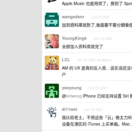
Apple Music 也是用烦了，换到了 
wangedenr
Oct 15, 2021
加到資料庫就對了,後面要不要分類看個
YoungKing6
Oct 15, 2021
全部加入资料库就完了
LCL
Oct 15, 2021 via iPhone
AM 的 UX 是真的反人类…说实话还没有以
户
yeeyeung
Oct 15, 2021
@
ioriwong
iPhone 已经支持设置 Siri 
di11wei
Oct 15, 2021
我比较老土，不用这些「云」做主力听歌的
设备在港区的 iTunes 上买单曲。