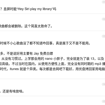
1
吗？息屏时能“Hey Siri play my library”吗
1
下载的歌曲都会被删除。这个简直太致命了。
1
时候不小心歌曲没了都不知道咋回事，真是属于又不是不能用。
，不是说好用主要有 Jay 免费白嫖
到现在，从没有习惯过。上学那会用的 nano 小胖子，完全就是为了装 13，以及
比较高级。不过当时在国内，从使用方便性上面，完全没有同时期的 mp3 
代，itunes 就是个异类。每次都是去网吧下载好，用优盘拷回家用电脑
1
表，还是有啥放啥。
1