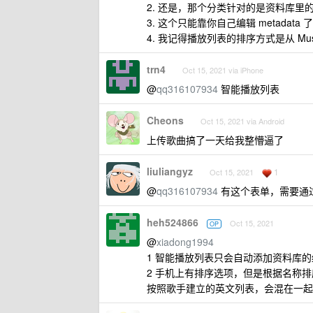
2. 还是，那个分类针对的是资料库里的
3. 这个只能靠你自己编辑 metada
4. 我记得播放列表的排序方式是从 Mu
trn4
Oct 15, 2021 via iPhone
@
qq316107934
智能播放列表
Cheons
Oct 15, 2021 via Android
上传歌曲搞了一天给我整懵逼了
liuliangyz
1
Oct 15, 2021
@
qq316107934
有这个表单，需要通
heh524866
Oct 15, 2021
OP
@
xiadong1994
1 智能播放列表只会自动添加资料库
2 手机上有排序选项，但是根据名称排
按照歌手建立的英文列表，会混在一起