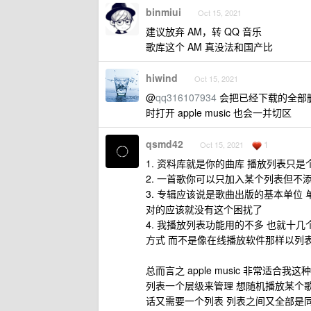
binmiui
Oct 15, 2021
建议放弃 AM，转 QQ 音乐
歌库这个 AM 真没法和国产比
hiwind
Oct 15, 2021
@
qq316107934
会把已经下载的全部删除？
时打开 apple music 也会一并切区
qsmd42
1
Oct 15, 2021
1. 资料库就是你的曲库 播放列表只
2. 一首歌你可以只加入某个列表但不
3. 专辑应该说是歌曲出版的基本单位 
对的应该就没有这个困扰了
4. 我播放列表功能用的不多 也就十
方式 而不是像在线播放软件那样以列
总而言之 apple music 非常适合
列表一个层级来管理 想随机播放某个
话又需要一个列表 列表之间又全部是