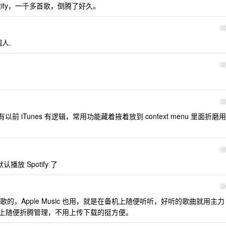
Spotify，一千多首歌，倒腾了好久。
2
人.
2
2
前 iTunes 有逻辑，常用功能藏着掖着放到 context menu 里面折磨用
2
默认播放 Spotify 了
2
，Apple Music 也用，就是在备机上随便听听，好听的歌曲就用主力
Mac 上随便折腾管理，不用上传下载的挺方便。