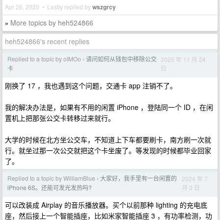
Apr 26, 2020 • Lastly replied by
wszgrcy
More topics by heh524866
»
heh524866's recent replies
Replied to a topic by oIMOo
请问如何从钱包中移除公交
2025 年 11 月 24
›
日
卡
刚换了 17 ，我也遇到这个问题，交通卡 app 注销不了。
我的解决办法是，如果有不用的闲置 iPhone ，登陆同一个 ID ，在闲
置机上把那张公交卡转移过来就行。
大学的时候在北方坐公交车，不知道上下车都要刷卡，南方刷一次就
行。就坐过那一次公交就把这个卡坐废了。等发现的时候都毕业回家
了。
Replied to a topic by WilliamBlue
大家好，我手里有一台闲置的
2024 年 7
›
月 3 日
iPhone 6S。还能可发光发热吗?
可以改装成 Airplay 的音乐播放器。买个以前那种 lighting 的充电底
座，然后接上一个智能插座，比如米家智能插座 3 ，有功率检测，功