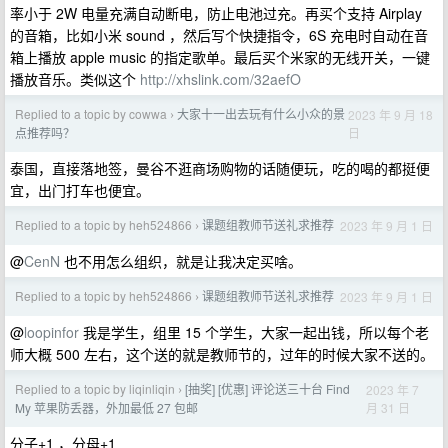
率小于 2W 电量充满自动断电，防止电池过充。再买个支持 Airplay
的音箱，比如小米 sound ，然后写个快捷指令，6S 充电时自动在音
箱上播放 apple music 的指定歌单。最后买个米家的无线开关，一键
播放音乐。类似这个
http://xhslink.com/32aefO
Replied to a topic by cowwa
大家十一出去玩有什么小众的景
2023 年 9 月 18
›
日
点推荐吗？
泰国，直接落地签，曼谷不逛商场购物的话随便玩，吃的喝的都挺便
宜，出门打车也便宜。
Replied to a topic by heh524866
课题组教师节送礼求推荐
2023 年 9 月 1 日
›
@
CenN
也不用怎么组织，就是让我决定买啥。
Replied to a topic by heh524866
课题组教师节送礼求推荐
2023 年 9 月 1 日
›
@
loopinfor
我是学生，组里 15 个学生，大家一起出钱，所以每个老
师大概 500 左右，这个送的就是教师节的，过年的时候大家不送的。
Replied to a topic by liqinliqin
[抽奖] [优惠] 评论送三十台 Find
2023 年 7
›
月 31 日
My 苹果防丢器，外加最低 27 包邮
分子+1 ，分母+1