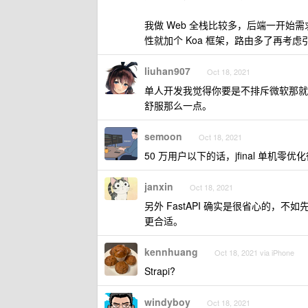
我做 Web 全栈比较多，后端一开始需求
性就加个 Koa 框架，路由多了再考虑
liuhan907
Oct 18, 2021
单人开发我觉得你要是不排斥微软那就用 a
舒服那么一点。
semoon
Oct 18, 2021
50 万用户以下的话，jfinal 单机零
janxin
Oct 18, 2021
另外 FastAPI 确实是很省心的
更合适。
kennhuang
Oct 18, 2021 via iPhone
Strapi?
windyboy
Oct 18, 2021