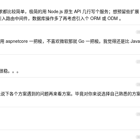
都比较简单，极简的用 Node.js 原生 API 几行写个服务；想预留些扩展
引入路由中间件，数据库操作多了再考虑引入个 ORM 或 ODM 。
2
spnetcore 一把梭，不喜欢微软那就 Go 一把梭。我觉得还是比 Java
2
优化很稳。。。
2
，不如先说下各个方案遇到的问题再来看方案。毕竟对你来说选择自己熟悉的方
2
3