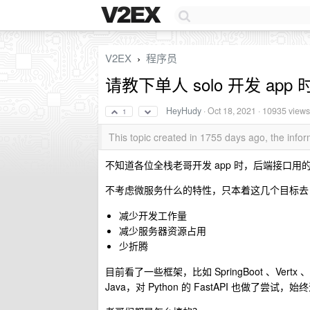
V2EX
程序员
›
请教下单人 solo 开发 app
HeyHudy
·
Oct 18, 2021
· 10935 views
1
This topic created in 1755 days ago, the inf
不知道各位全栈老哥开发 app 时，后端接口用
不考虑微服务什么的特性，只本着这几个目标去
减少开发工作量
减少服务器资源占用
少折腾
目前看了一些框架，比如 SpringBoot 、Vertx 、Qu
Java，对 Python 的 FastAPI 也做了尝