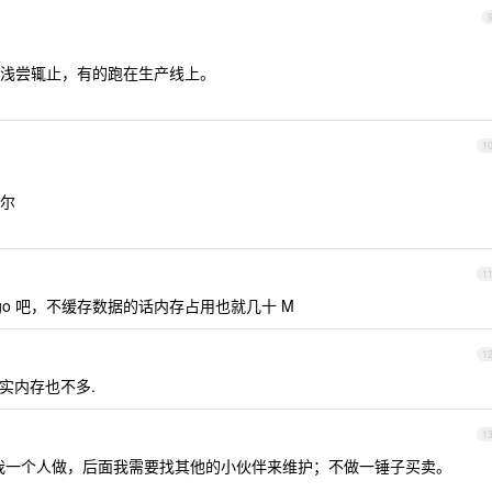
浅尝辄止，有的跑在生产线上。
1
尔
1
go 吧，不缓存数据的话内存占用也就几十 M
1
 其实内存也不多.
1
不会永远我一个人做，后面我需要找其他的小伙伴来维护；不做一锤子买卖。