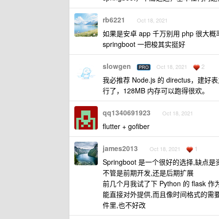
rb6221
Oct 18, 2021
如果是安卓 app 千万别用 php 很大
springboot 一把梭其实挺好
slowgen
2
Oct 18, 2021
PRO
我必推荐 Node.js 的 directus，
行了，128MB 内存可以跑得很欢。
qq1340691923
Oct 18, 2021
flutter + gofiber
james2013
1
Oct 18, 2021
Springboot 是一个很好的选择,缺
不管是前期开发,还是后期扩展
前几个月我试了下 Python 的 fla
能直接对外提供,而且像时间格式的需要手动
件里,也不好改