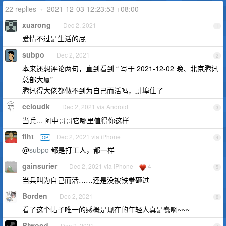
22 replies
•
2021-12-03 12:23:53 +08:00
xuarong
Dec 2, 2021
1
爱情不过是生活的屁
subpo
Dec 2, 2021
2
本来还想评论两句，直到看到 “ 写于 2021-12-02 晚、北京腾讯
总部大厦”
腾讯得大佬都做不到为自己而活吗，蚌埠住了
ccloudk
Dec 2, 2021 via Android
3
当兵... 阿中哥哥它哪里值得你这样
fiht
Dec 2, 2021 via iPhone
OP
4
@
subpo
都是打工人，都一样
gainsurier
Dec 2, 2021 via iPhone
4
5
当兵叫为自己而活……还是没被铁拳砸过
Borden
Dec 2, 2021
6
看了这个帖子唯一的感概是现在的年轻人真是蠢啊~~~
Biwood
Dec 2, 2021