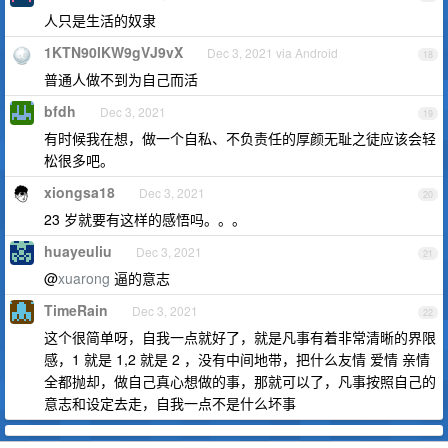
人只是生活的奴隶
1KTN90lKW9gVJ9vX
Dec 3, 2021 via Android
18
普通人做不到为自己而活
bfdh
Dec 3, 2021
19
有时候我在想，做一个自私、不负责任的厚颜无耻之徒应该会轻
松很多吧。
xiongsa18
Dec 3, 2021
20
23 岁就要有这样的感悟吗。。。
huayeuliu
Dec 3, 2021
21
@
xuarong
逼的意志
TimeRain
Dec 3, 2021
22
这个很简单呀，自我一点就好了，就是凡事有着非常清晰的界限
感，1 就是 1,2 就是 2 ，没有中间地带，把什么友情 爱情 亲情
全都抛却，做自己真心想做的事，那就可以了，凡事按照自己的
意志和设定去走，自我一点不是什么坏事