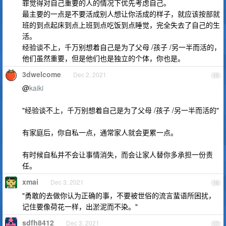
罪觉得对自己重要的人的情况下优先考虑自己。
最主要的一点是不要活成别人想让你活成的样子，就应该按部就
班的到点起床到点上班到点吃饭到点睡觉，完全失去了自己的生
活。
经验谈不上，千万别想着自己是为了父母 /孩子 /另一半而活的，
他们虽然重要，但是他们也是独立的个体，你也是。
3dwelcome
Dec 2, 2021
15
@
kaiki
"经验谈不上，千万别想着自己是为了父母 /孩子 /另一半而活的"
有家庭后，你自私一点，通常家人就会更累一点。
有时候自私并不会让事情消失，而会让家人替你多承担一份责
任。
xmai
Dec 3, 2021
16
"勇敢的去做你认为正确的事，不要被世俗的流言蜚语所困扰，
记住要像荷花一样，出淤泥而不染。"
sdfh8412
Dec 3, 2021
17