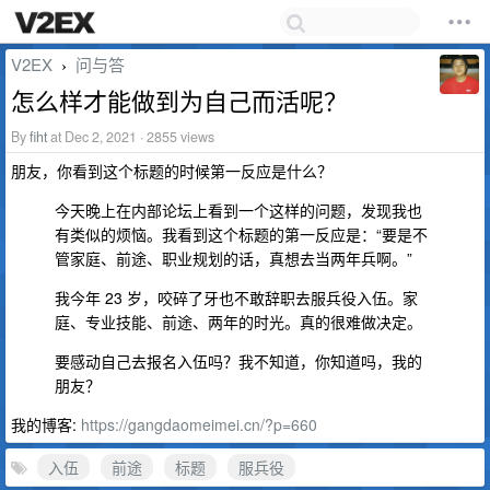
V2EX
问与答
›
怎么样才能做到为自己而活呢？
By
fiht
at Dec 2, 2021 · 2855 views
朋友，你看到这个标题的时候第一反应是什么？
今天晚上在内部论坛上看到一个这样的问题，发现我也
有类似的烦恼。我看到这个标题的第一反应是：“要是不
管家庭、前途、职业规划的话，真想去当两年兵啊。”
我今年 23 岁，咬碎了牙也不敢辞职去服兵役入伍。家
庭、专业技能、前途、两年的时光。真的很难做决定。
要感动自己去报名入伍吗？我不知道，你知道吗，我的
朋友？
我的博客:
https://gangdaomeimei.cn/?p=660
入伍
前途
标题
服兵役