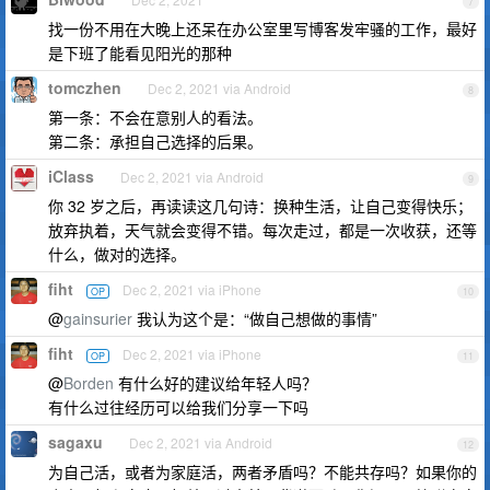
7
找一份不用在大晚上还呆在办公室里写博客发牢骚的工作，最好
是下班了能看见阳光的那种
tomczhen
Dec 2, 2021 via Android
8
第一条：不会在意别人的看法。
第二条：承担自己选择的后果。
iClass
Dec 2, 2021 via Android
9
你 32 岁之后，再读读这几句诗：换种生活，让自己变得快乐；
放弃执着，天气就会变得不错。每次走过，都是一次收获，还等
什么，做对的选择。
fiht
Dec 2, 2021 via iPhone
OP
10
@
gainsurier
我认为这个是：“做自己想做的事情”
fiht
Dec 2, 2021 via iPhone
OP
11
@
Borden
有什么好的建议给年轻人吗？
有什么过往经历可以给我们分享一下吗
sagaxu
Dec 2, 2021 via Android
12
为自己活，或者为家庭活，两者矛盾吗？不能共存吗？如果你的