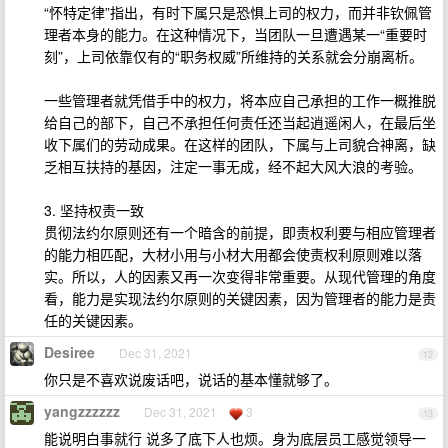
“怀特定律”指出，有时下属只是恐惧上司的权力，而并非钦佩管
理者本身的能力。在这种情况下，当团队一旦遭遇某一“重要时
刻”，上司依靠仅有的“职务权威”所维持的关系就会分崩离析。
一些管理者就凭借手中的权力，将本应自己承担的工作一概推脱
给自己的部下，自己不承担任何责任还当起逍遥闲人，在最后坐
收下属们的劳动成果。在这样的团队，下属与上司貌合神离，缺
乏相互扶持的基因，注定一事无成，经不起大风大浪的考验。
3. 坚持权责一致
贯彻法约尔原则还有一个暗含的前提，即责权利要与相应管理者
的能力相匹配，大材小用与小材大用都会使责权利原则难以落
实。所以，人的因素又再一次变得非常重要。从现代管理的角度
看，能力是实现法约尔原则的关键因素，因为管理者的能力是责
任的关键因素。
Desiree
Dec 31, 2021
12
你只是不喜欢说废话吧，说话的基本懂就够了。
yangzzzzzz
Dec 31, 2021
3
13
能说明白事就行 说多了底下人也烦。身为底层员工感觉领导一