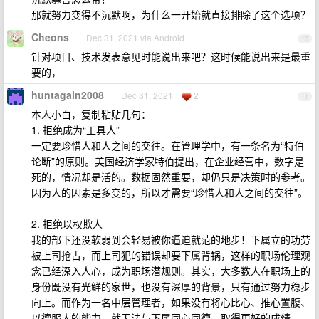
那就努力变得不沉默啊，为什么一开始就直接排除了这个选项？
Cheons
Dec 31, 2021 via Android
10
针对项目、技术发表意见时能说出来吧？这时候能说出来是最重
要的，
huntagain2008
Dec 31, 2021
2
11
本人小白，复制粘贴几句：
1. 拒绝成为“工具人”
一定要珍惜人和人之间的交往。在管理学中，有一条名为“特伯
论断”的原则。美国经济学家特伯提出，在企业经营中，数字是
死的，情况却是活的。数据固然重要，却仍只是决策时的参考。
因为人的因素是多变的，所以才需要“珍惜人和人之间的交往”。
2. 拒绝以权欺人
我的部下还没软弱到会轻易被你逼迫就范的地步！下属立的功劳
被上司抢占，而上司犯的错误却要下属背锅，这样的职场伦理观
念已经深入人心，成为职场潜规则。其实，大多数人在职场上的
身份既没有光鲜的家世，也没有深厚的背景，只有通过努力稳步
向上。而作为一名中层管理者，如果没有将心比心、推心置腹、
以德服人的能力，就无法与下属同心同德，取得更好的成绩。