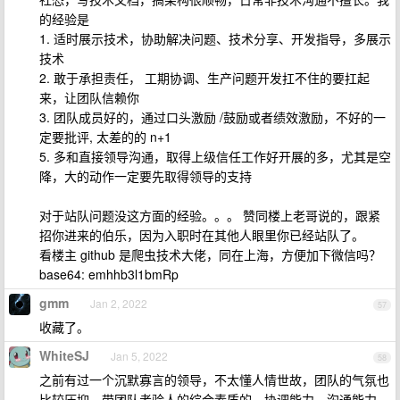
的经验是
1. 适时展示技术，协助解决问题、技术分享、开发指导，多展示
技术
2. 敢于承担责任， 工期协调、生产问题开发扛不住的要扛起
来，让团队信赖你
3. 团队成员好的，通过口头激励 /鼓励或者绩效激励，不好的一
定要批评, 太差的的 n+1
5. 多和直接领导沟通，取得上级信任工作好开展的多，尤其是空
降，大的动作一定要先取得领导的支持
对于站队问题没这方面的经验。。。 赞同楼上老哥说的，跟紧
招你进来的伯乐，因为入职时在其他人眼里你已经站队了。
看楼主 github 是爬虫技术大佬，同在上海，方便加下微信吗？
base64: emhhb3l1bmRp
gmm
Jan 2, 2022
57
收藏了。
WhiteSJ
Jan 5, 2022
58
之前有过一个沉默寡言的领导，不太懂人情世故，团队的气氛也
比较压抑，带团队考验人的综合素质的，协调能力、沟通能力、