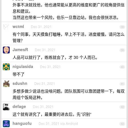
外事不决就找他，他也通常能从更高的维度和更广的视角提供信
息和建议。
当然这也带来一个风险，伯乐一旦靠边站，我也会很快凉凉。
wctml
Dec 31, 2021
38
有个同事，天天摸鱼打瞌睡，早上不干活，进度缓慢。请问怎么
管理？
JamesR
Dec 31, 2021
39
人品可以就行了，练练就会了，才 30 个人而已。
nigulasida
Dec 31, 2021
40
带不了
sdushn
Dec 31, 2021
41
多想多做少说话也没啥问题。团队氛围可以靠团建带一下，每双
周组个饭局这种。
defage
Dec 31, 2021
42
这个就有讲究了，最重要的进去后，先”识别“
hanguofu
Dec 31, 2021 via Android
43