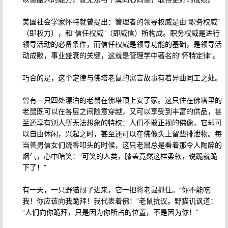
美国社会学家怀特就曾提出：管理者的领导权威是由“职务权威”
（即权力），和“信任权威”（即威信）所构成。职务权威是进行
领导活动的必备条件，而信任权威是领导功能的基础，是领导活
动成败，事业盛衰的关键，这就是管理学中著名的“怀特定律”。
巧合的是，这个定律与佛塔老鼠的寓言故事有着异曲同工之处。
曾有一只四处漂泊的老鼠在佛塔顶上安了家。这只住在佛塔里的
老鼠既可以在各层之间随意穿越，又可以享受到丰富的供品，甚
至还享有别人所无法想象的特权：人们不敢正视的佛像，它却可
以自由休闲，兴起之时，甚至还可以在佛像头上留些排泄物。每
当善男信女们烧香叩头的时候，这只老鼠总是看着那令人陶醉的
烟气，心中暗笑：“可笑的人类，膝盖竟然这样柔软，说跪就跪
下了！”
有一天，一只野猫闯了进来，它一把将老鼠抓住。“你不能吃
我！你应该向我跪拜！我代表着佛！”老鼠抗议。野猫讥讽道：
“人们向你跪拜，只是因为你所占的位置，不是因为你！”