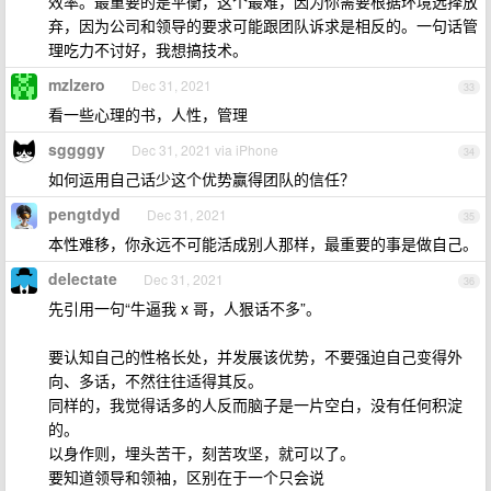
效率。最重要的是平衡，这个最难，因为你需要根据环境选择放
弃，因为公司和领导的要求可能跟团队诉求是相反的。一句话管
理吃力不讨好，我想搞技术。
mzlzero
Dec 31, 2021
33
看一些心理的书，人性，管理
sggggy
Dec 31, 2021 via iPhone
34
如何运用自己话少这个优势赢得团队的信任？
pengtdyd
Dec 31, 2021
35
本性难移，你永远不可能活成别人那样，最重要的事是做自己。
delectate
Dec 31, 2021
36
先引用一句“牛逼我 x 哥，人狠话不多”。
要认知自己的性格长处，并发展该优势，不要强迫自己变得外
向、多话，不然往往适得其反。
同样的，我觉得话多的人反而脑子是一片空白，没有任何积淀
的。
以身作则，埋头苦干，刻苦攻坚，就可以了。
要知道领导和领袖，区别在于一个只会说