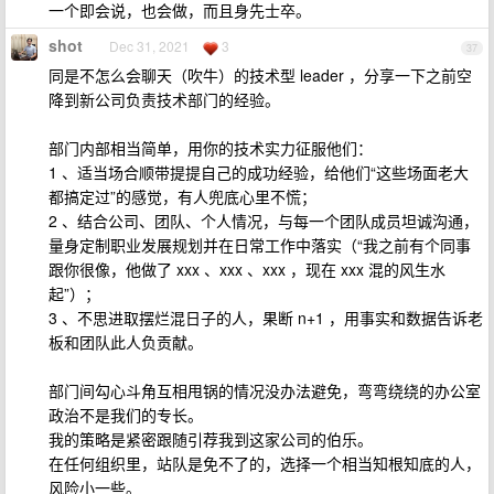
一个即会说，也会做，而且身先士卒。
shot
Dec 31, 2021
3
37
同是不怎么会聊天（吹牛）的技术型 leader ，分享一下之前空
降到新公司负责技术部门的经验。
部门内部相当简单，用你的技术实力征服他们：
1 、适当场合顺带提提自己的成功经验，给他们“这些场面老大
都搞定过”的感觉，有人兜底心里不慌；
2 、结合公司、团队、个人情况，与每一个团队成员坦诚沟通，
量身定制职业发展规划并在日常工作中落实（“我之前有个同事
跟你很像，他做了 xxx 、xxx 、xxx ，现在 xxx 混的风生水
起”）；
3 、不思进取摆烂混日子的人，果断 n+1 ，用事实和数据告诉老
板和团队此人负贡献。
部门间勾心斗角互相甩锅的情况没办法避免，弯弯绕绕的办公室
政治不是我们的专长。
我的策略是紧密跟随引荐我到这家公司的伯乐。
在任何组织里，站队是免不了的，选择一个相当知根知底的人，
风险小一些。