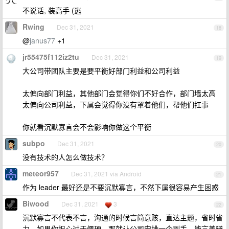
不说话, 装高手 (逃
Rwing
Dec 31, 2021
18
@
janus77
+1
jr55475f112iz2tu
Dec 31, 2021
19
大公司带团队主要是要平衡好部门利益和公司利益
太偏向部门利益，其他部门会觉得你们不好合作，部门墙太高
太偏向公司利益，下属会觉得你没有罩着他们，帮他们扛事
你就看沉默寡言会不会影响你做这个平衡
subpo
Dec 31, 2021
20
没有技术的人怎么做技术？
meteor957
Dec 31, 2021 via Android
21
作为 leader 最好还是不要沉默寡言，不然下属很容易产生困惑
Biwood
Dec 31, 2021
3
22
沉默寡言不代表不言，沟通的时候言简意赅，直达主题，省时省
力，如果你担心过于僵硬，那就让公司安排一个副手，能言善辩