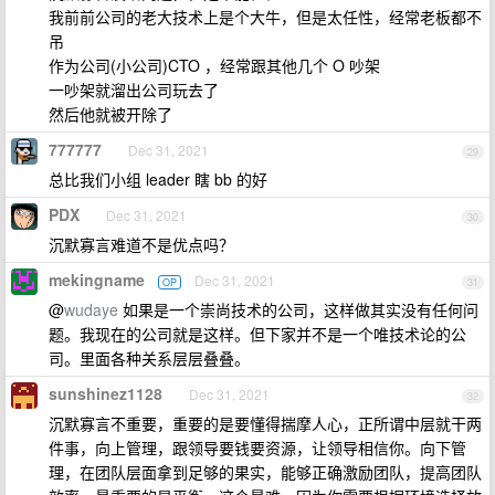
我前前公司的老大技术上是个大牛，但是太任性，经常老板都不
吊
作为公司(小公司)CTO ，经常跟其他几个 O 吵架
一吵架就溜出公司玩去了
然后他就被开除了
777777
Dec 31, 2021
29
总比我们小组 leader 瞎 bb 的好
PDX
Dec 31, 2021
30
沉默寡言难道不是优点吗？
mekingname
Dec 31, 2021
OP
31
@
wudaye
如果是一个崇尚技术的公司，这样做其实没有任何问
题。我现在的公司就是这样。但下家并不是一个唯技术论的公
司。里面各种关系层层叠叠。
sunshinez1128
Dec 31, 2021
32
沉默寡言不重要，重要的是要懂得揣摩人心，正所谓中层就干两
件事，向上管理，跟领导要钱要资源，让领导相信你。向下管
理，在团队层面拿到足够的果实，能够正确激励团队，提高团队