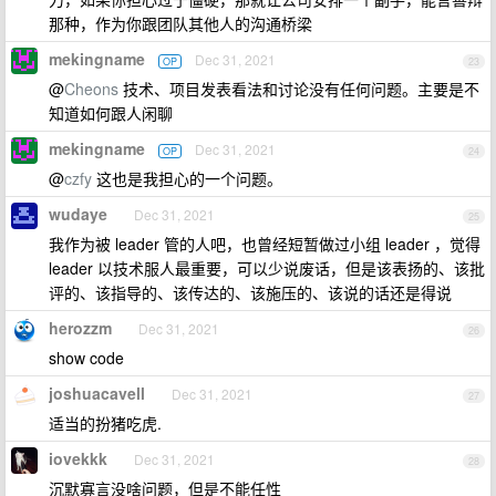
那种，作为你跟团队其他人的沟通桥梁
mekingname
Dec 31, 2021
OP
23
@
Cheons
技术、项目发表看法和讨论没有任何问题。主要是不
知道如何跟人闲聊
mekingname
Dec 31, 2021
OP
24
@
czfy
这也是我担心的一个问题。
wudaye
Dec 31, 2021
25
我作为被 leader 管的人吧，也曾经短暂做过小组 leader ，觉得
leader 以技术服人最重要，可以少说废话，但是该表扬的、该批
评的、该指导的、该传达的、该施压的、该说的话还是得说
herozzm
Dec 31, 2021
26
show code
joshuacavell
Dec 31, 2021
27
适当的扮猪吃虎.
iovekkk
Dec 31, 2021
28
沉默寡言没啥问题，但是不能任性