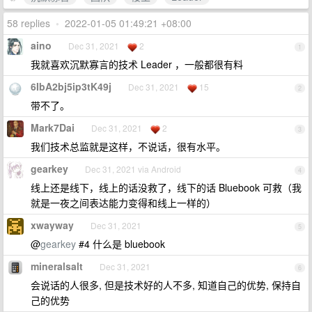
58 replies
•
2022-01-05 01:49:21 +08:00
aino
Dec 31, 2021
2
1
我就喜欢沉默寡言的技术 Leader ，一般都很有料
6IbA2bj5ip3tK49j
Dec 31, 2021
15
2
带不了。
Mark7Dai
Dec 31, 2021
2
3
我们技术总监就是这样，不说话，很有水平。
gearkey
Dec 31, 2021 via Android
4
线上还是线下，线上的话没救了，线下的话 Bluebook 可救（我
就是一夜之间表达能力变得和线上一样的）
xwayway
Dec 31, 2021
5
@
gearkey
#4 什么是 bluebook
mineralsalt
Dec 31, 2021
6
会说话的人很多, 但是技术好的人不多, 知道自己的优势, 保持自
己的优势