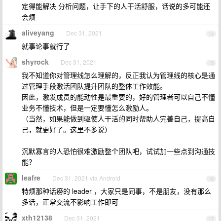
定得能解决 分析问题，让手下的人干活舒服，话说的多可能还
会烦
aliveyang
Dec 31, 2021
14
就事论事就行了
shyrock
Dec 31, 2021
15
我不知道你对管理线怎么理解的，反正我认为管理线的核心是通
过管理手段激活团队提升团队的整体工作效能。
因此，激发成员的能动性是最重要的，好的管理者可以自己不懂
业务不懂技术，但是一定要懂怎么激励人。
（当然，如果能做到驱使人干活的同时帮助人完善自己，提高自
己，就更好了。这里不多说）
沉默寡言的人恐怕很难激励整个团队吧，试试加一些点到沟通技
能？
leafre
Dec 31, 2021 via Android
16
特烦那种话痨的 leader ，大家只是同事，不是朋友，没有那么
多话，正常交流不影响工作即可
xth12138
Dec 31, 2021
17