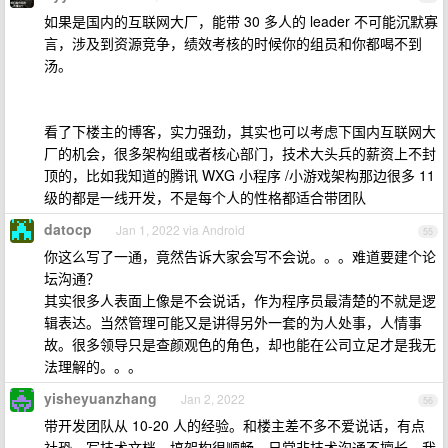
如果是国内的互联网大厂，能带 30 多人的 leader 不可能沉默寡
言，涉及到资源竞争，绩效考核的时候你的组员和你都喝不到
汤。
看了下楼主的博客，实力强劲，其实也可以考虑下国内互联网大
厂的机会，很多架构组或者核心部门，技术大头兵的薪资上不封
顶的，比如我知道的腾讯 WXG 小程序 /小游戏架构那边很多 11
级的都是一线开发，不是每个人的性格都适合带团队
datocp
Jan 1, 2022 via Android
55
你这么写了一通，竟然告诉大家会写不会说。。。难道要建个论
坛沟通？
其实很多人表面上像是不会说话，作为程序员最清楚的不就是逻
辑表达。当然管理可能又是讲得另外一套的为人处事，人情事
故。很多领导只是查颜观色的角色，却也能在公司立足才是我无
法理解的。。。
yisheyuanzhang
Jan 2, 2022
56
带开发团队从 10-20 人的经验。和楼主差不多不爱说话，有点
社恐，写技术文档，搞架构很顺畅，日常非技术沟通不擅长。我