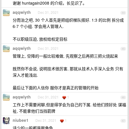
谢谢 huntagain2008 的介绍，长见识了。
aqqwiyth
Dec 31, 2021
44
分而治之吧, 30 个人首先是把组织梯队搭好. 1:3 的比例 拆分成
6-7 个小组. 学会用人管理人.
不以职级压迫, 放权给权定目标
aqqwiyth
Dec 31, 2021
45
管理上, 空降的一般比较难做, 先观察之后再把三把火烧起来
既然你不会说, 说明技术很厉害, 那就从技术入手深入业务 只有
深入才能浅出.
最后让下面的人信你 服你才是真正的管理的开始
aqqwiyth
Dec 31, 2021
1
46
工作上不需要闲聊,但是得学会为自己的下属. 给他们捞好处 谋福
祉, 不能拿他们当挡箭牌
niubee1
Dec 31, 2021
1
47
话少的一般都是狠角色