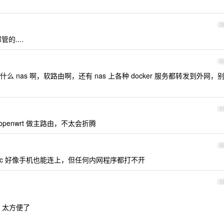
2
的....
3
nas 啊，软路由啊，还有 nas 上各种 docker 服务都转发到外网，
3
penwrt 做主路由，不太会折腾
3
ec 好像手机也能连上，但任何内网程序都打不开
3
 镜像，太方便了