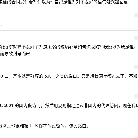
电信的合同发你看？你以为你自己是谁？对不友好的语气没兴趣回复
1
…
1
你说的”就算不友好了？这脆弱的玻璃心是如何炼成的？我没以为我是谁，
而导致封号而已
1
0 口，基本就是群晖的 5001 之类的端口。只是想着两年都过去了，不知
1
00/5001 的国内段访问，然后用规则指定通过非国内的代理访问，现在我
域网其他很难被 TLS 保护的设备的，像旁路由。