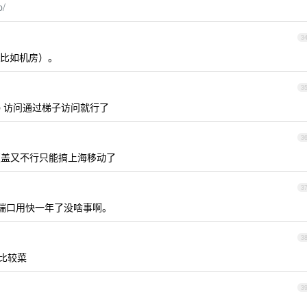
p/
3
比如机房）。
3
p 访问通过梯子访问就行了
3
盖又不行只能搞上海移动了
3
 的端口用快一年了没啥事啊。
3
比较菜
3