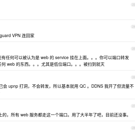
2
2
uard VPN 连回家
2
有任何可以被认为是 web 的 service 挂在上面。。。你可以端口转发
任何 web 的东西。。。尤其是低位端口。。。被扫到就灭
2
 好像自己会 upnp 打洞，不会转发，所以基本就用 QC 。DDNS 我开了但流量不
景
2
万以上的，所有 web 服务都走这一个端口。用了大半年了吧，目前还没事。
2