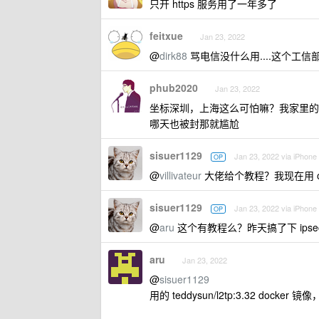
只开 https 服务用了一年多了
feitxue
Jan 23, 2022
@
dirk88
骂电信没什么用....这个工信部管
phub2020
Jan 23, 2022
坐标深圳，上海这么可怕嘛？我家里的什么 
哪天也被封那就尴尬
sisuer1129
Jan 23, 2022 via iPhone
OP
@
villivateur
大佬给个教程？我现在用 o
sisuer1129
Jan 23, 2022 via iPhone
OP
@
aru
这个有教程么？昨天搞了下 ips
aru
Jan 23, 2022
@
sisuer1129
用的 teddysun/l2tp:3.32 docker