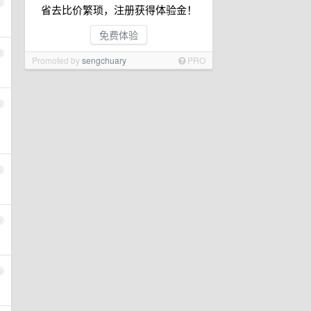
1
省去比价繁琐，注册获得体验金！
免费体验
2
Promoted by
sengchuary
PRO
3
4
5
6