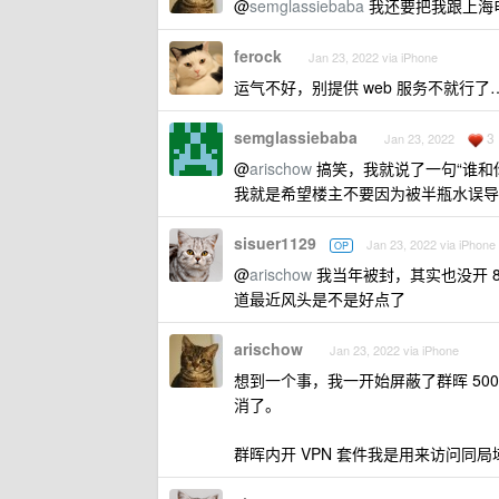
@
semglassiebaba
我还要把我跟上海
ferock
Jan 23, 2022 via iPhone
运气不好，别提供 web 服务不就行了
semglassiebaba
3
Jan 23, 2022
@
arischow
搞笑，我就说了一句“谁和
我就是希望楼主不要因为被半瓶水误导
sisuer1129
Jan 23, 2022 via iPhone
OP
@
arischow
我当年被封，其实也没开 8
道最近风头是不是好点了
arischow
Jan 23, 2022 via iPhone
想到一个事，我一开始屏蔽了群晖 50
消了。
群晖内开 VPN 套件我是用来访问同局