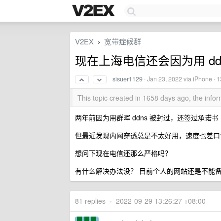
V2EX
宽带症候群
›
现在上海电信还会因为用 dd
sisuer1129
·
Jan 23, 2022
via iPhone · 
This topic created in 1658 days ago, the inf
两年前因为用群晖 ddns 被封过，还签过承诺书
但最近发现内网穿透总是不太好用，速度也差口
想问下现在电信还那么严格吗？
有什么解决办法没？ 目前个人的网站还是不能备案
81 replies
•
2022-09-29 13:26:27 +08:00