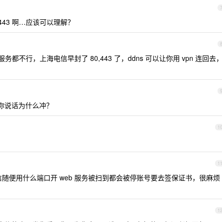
443 啊…应该可以理解？
务都不行，上海电信早封了 80,443 了，ddns 可以让你用 vpn 连回去
你说话为什么冲？
1
1
随便用什么端口开 web 服务被扫到都会被停账号要去签保证书，很麻烦
1