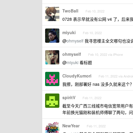
TwoBall
Feb 10, 2022
0728 表示早就没有公网 v4 了，后来
miyuki
Feb 10, 2022
@
ohmyself
我寻思楼主全文哪句也没说禁用
ohmyself
Feb 10, 2022 via iPhone
@
miyuki
看标题
CloudyKumori
Feb 11, 2022 via Androi
我擦，刚部署好 nas 没多久就来这个？
spiritV
Feb 11, 2022
截至今天广西三线城市电信宽带用户有公网 I
年前换光猫刚和装机师傅聊了两句，问什么
NewYear
Feb 11, 2022