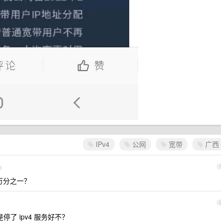
IPv4
公网
宽带
广西
d
无万分之一？
停了 ipv4 服务好不？