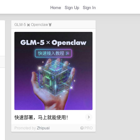
Home
Sign Up
Sign In
GLM-5 ✖️ Openclaw🦞
›
快速部署，马上就能使用！
Promoted by
Zhipuai
PRO