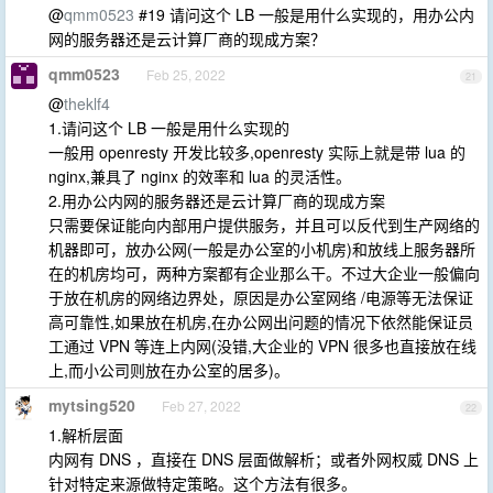
@
qmm0523
#19 请问这个 LB 一般是用什么实现的，用办公内
网的服务器还是云计算厂商的现成方案？
qmm0523
Feb 25, 2022
21
@
theklf4
1.请问这个 LB 一般是用什么实现的
一般用 openresty 开发比较多,openresty 实际上就是带 lua 的
nginx,兼具了 nginx 的效率和 lua 的灵活性。
2.用办公内网的服务器还是云计算厂商的现成方案
只需要保证能向内部用户提供服务，并且可以反代到生产网络的
机器即可，放办公网(一般是办公室的小机房)和放线上服务器所
在的机房均可，两种方案都有企业那么干。不过大企业一般偏向
于放在机房的网络边界处，原因是办公室网络 /电源等无法保证
高可靠性,如果放在机房,在办公网出问题的情况下依然能保证员
工通过 VPN 等连上内网(没错,大企业的 VPN 很多也直接放在线
上,而小公司则放在办公室的居多)。
mytsing520
Feb 27, 2022
22
1.解析层面
内网有 DNS ，直接在 DNS 层面做解析；或者外网权威 DNS 上
针对特定来源做特定策略。这个方法有很多。