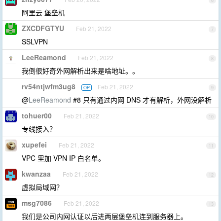
6
阿里云 堡垒机
ZXCDFGTYU
Feb 21, 2022
7
SSLVPN
LeeReamond
Feb 21, 2022
8
我倒很好奇外网解析出来是啥地址。。
rv54ntjwfm3ug8
Feb 21, 2022
OP
9
@
LeeReamond
#8 只有通过内网 DNS 才有解析，外网没解析
tohuer00
Feb 21, 2022
10
专线接入？
xupefei
Feb 21, 2022
11
VPC 里加 VPN IP 白名单。
kwanzaa
Feb 21, 2022
12
虚拟局域网？
msg7086
Feb 21, 2022
13
我们是公司内网认证以后进两层堡垒机连到服务器上。