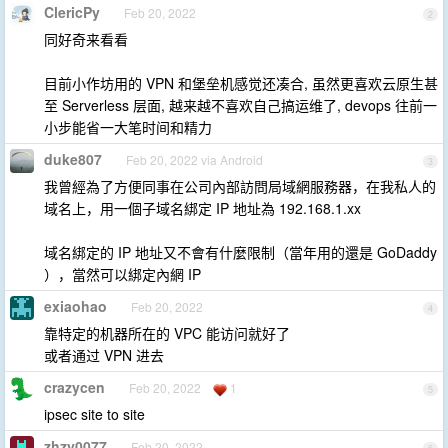
ClericPy
Feb 20, 2022
2
同好奇来看看
目前小作坊用的 VPN 和堡垒机感觉还凑合, 虽然更喜欢云原生甚
至 Serverless 层面, 越来越不喜欢自己搞运维了, devops 往前一
小步能省一大笔时间和精力
duke807
Feb 20, 2022 via Android
3
我曾經為了方便同事在公司內部訪問局域網服務器，在我私人的
域名上，用一個子域名綁定 IP 地址為 192.168.1.xx
域名綁定的 IP 地址又不會有什麼限制（當年用的還是 GoDaddy
），當然可以綁定內網 IP
exiaohao
Feb 20, 2022
4
靠特定的机器所在的 VPC 能访问就好了
或者通过 VPN 进去
crazycen
Feb 20, 2022
1
5
ipsec site to site
zhzy0077
Feb 20, 2022