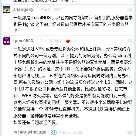
zifangsky
Feb 21, 2022
18
一般都是 LocalNDS ，只在内网才能解析，解析到的服务器基本
也是 Nginx 之类的，经过反向代理后才指向真正的业务服务器
IP
qmm0523
Feb 25, 2022
1
19
一般是通过 VPN 或者专线将办公网和线上打通，具体实现的方
式不同的公司千差万别。以 lz 提到的阿里为例，办公网 ping 线
上服务解析出来的地址往往不是服务器的真实地址，而是负载均
衡器（ LB ）的地址。这个 LB 一般不会对外提供服务，仅供内
部用户访问线上。LB 所在的网络区域可以同时访问线上与办公
网,所有涉及跨办公网与线上的流量都会经过这个 LB 。同时，这
个 LB 在很多公司也会承载其他业务，比如认证鉴权、日志审
计、WEB 防火墙等。这么做的好处是把所有功能收口到一处，
以免未经授权直接访问线上服务器。不过很多小公司路子比较野
的话就直接一个 VPN/专线直连机房，不通过 LB 直接访问线上
服务器，这种操作是非常不安全的。
如果还有问题欢迎回复。
rv54ntjwfm3ug8
Feb 25, 2022
OP
20