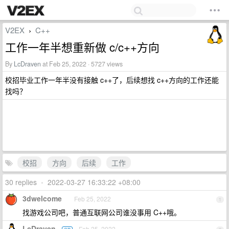
V2EX
C++
›
工作一年半想重新做 c/c++方向
By
LcDraven
at Feb 25, 2022 · 5727 views
校招毕业工作一年半没有接触 c++了，后续想找 c++方向的工作还能
找吗？
校招
方向
后续
工作
30 replies
•
2022-03-27 16:33:22 +08:00
3dwelcome
Feb 25, 2022
1
找游戏公司吧，普通互联网公司谁没事用 C++哦。
LcDraven
Feb 25, 2022