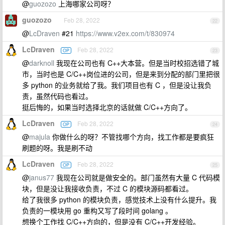
@
guozozo
上海哪家公司呀？
guozozo
Feb 28, 2022
22
@
LcDraven
#21
https://www.v2ex.com/t/830974
LcDraven
Feb 28, 2022
OP
23
@
darknoll
我现在公司也有 C++大本营。但是当时校招选错了城
市，当时也是 C/C++岗位进的公司，但是来到分配的部门里把很
多 python 的业务就给了我。我们项目也有 C ，但是没让我负
责，虽然代码也看过。
挺后悔的，如果当时选择北京的话就做 C/C++方向了。
LcDraven
Feb 28, 2022
OP
24
@
majula
你做什么的呀？不管找哪个方向，找工作都是要疯狂
刷题的呀。我是刷不动
LcDraven
Feb 28, 2022
OP
25
@
janus77
我现在公司就是做安全的。部门虽然有大量 C 代码模
块，但是没让我接收负责，不过 C 的模块源码都看过。
给了我很多 python 的模块负责，感觉技术上没有什么提升。我
负责的一模块用 go 重构又写了段时间 golang 。
想换个工作找 C/C++方向的，但是没有 C/C++开发经验。