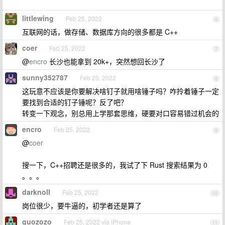
littlewing
Feb 25, 2022
6
互联网的话，做存储、数据库方向的很多都是 C++
coer
Feb 25, 2022
7
@
encro
长沙也能拿到 20k+，突然想回长沙了
sunny352787
Feb 25, 2022
8
这玩意不应该是你要解决啥钉子就用啥锤子吗？咋拎着锤子一定
要找到合适的钉子锤呢？反了吧？
转变一下观念，别总用上学那套思维，硬要对口容易错过机会的
encro
Feb 25, 2022
9
@
coer
搜一下，C++招聘还是很多的，我试了下 Rust 搜索结果为 0
。。。
darknoll
Feb 25, 2022
10
岗位很少，要牛逼的，初学者还是算了
guozozo
Feb 25, 2022 via iPhone
11