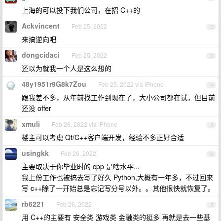
上海的可以投下我们公司，在招 C++的
Ackvincent
Feb 25, 2022
12
来搞逆向吧
dongcidaci
Feb 25, 2022
13
还以为就我一个人是这么想的
48y1951r9G8k7Zou
Feb 25, 2022 via iPhone
14
跟我差不多，从年前找工作到现在了，大小公司都在试，但目前
还没 offer
xmuli
Feb 26, 2022 via iPhone
15
楼主可以考虑 Qt/C++客户端开发，经验不多正好合适
usingkk
Feb 26, 2022
16
主要取决于你毕业时的 cpp 是啥水平...
我上份工作也被搞去写了好久 Python,大概有一年多，不过回来
写 c++除了一开始总是忘记写分号以外。。其他很快就恢复了。
rb6221
Feb 26, 2022
17
用 C++的主要有 安全类 游戏类 金融类的挺多 再就是去一些基