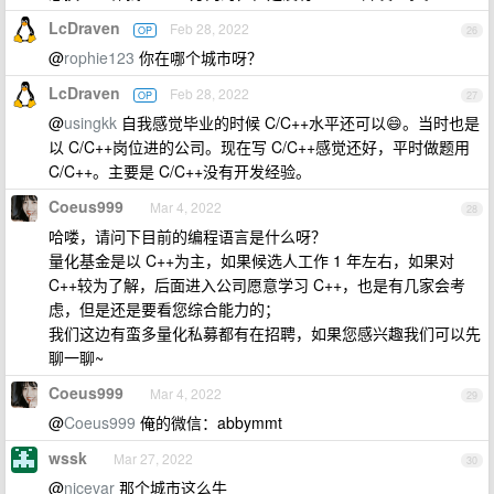
LcDraven
Feb 28, 2022
OP
26
@
rophie123
你在哪个城市呀？
LcDraven
Feb 28, 2022
OP
27
@
usingkk
自我感觉毕业的时候 C/C++水平还可以😄。当时也是
以 C/C++岗位进的公司。现在写 C/C++感觉还好，平时做题用
C/C++。主要是 C/C++没有开发经验。
Coeus999
Mar 4, 2022
28
哈喽，请问下目前的编程语言是什么呀？
量化基金是以 C++为主，如果候选人工作 1 年左右，如果对
C++较为了解，后面进入公司愿意学习 C++，也是有几家会考
虑，但是还是要看您综合能力的；
我们这边有蛮多量化私募都有在招聘，如果您感兴趣我们可以先
聊一聊~
Coeus999
Mar 4, 2022
29
@
Coeus999
俺的微信：abbymmt
wssk
Mar 27, 2022
30
@
nicevar
那个城市这么牛