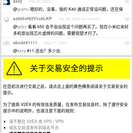
axzy
Mar 25, 2022
11
@
gushu
嗯好的，没事，我的 K40 通话正常没问题，还在保
sz065vHi2V1c6LKP
Mar 26, 2022 via Android
12
@
lydzz
看看 k50 会不会出现这个问题再买了。现在小米红米好
多机型出现芯片虚焊的问题，需要观望才行了。
abcde51111
May 17, 2022
13
@
axzy
#11 还出？多少出
在您初次进行交易之前，请点击上面的黄色横条阅读关于交易安全的
提示。
为了提高 V2EX 的有效信息质量，在发布交易信息时，除了遵守安全
提示中的说明外，也请注意下面的规则：
请不要在 V2EX 卖 VPS / VPN
域名交易请发布到域名节点