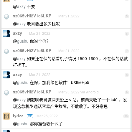
@
axzy
不要
sz065vHi2V1c6LKP
Mar 21, 2022
5
@
axzy
老哥要出多少钱呢
axzy
Mar 21, 2022
6
@
gushu
你说个价？
sz065vHi2V1c6LKP
Mar 21, 2022
7
@
axzy
如果还在保的话看机子情况 1500-1600 ，不在保的话就
打扰了。
axzy
Mar 21, 2022
8
@
gushu
在保，加我绿色软件：bXlheHp5
sz065vHi2V1c6LKP
Mar 25, 2022 via Android
9
@
axzy
抱歉啊老哥这两天没上 v 站，前两天收了一个 k40 ，发
现这款机型通话容易产生故障，不敢收了。不好意思
lydzz
Mar 25, 2022
OP
10
@
gushu
那你准备收什么了