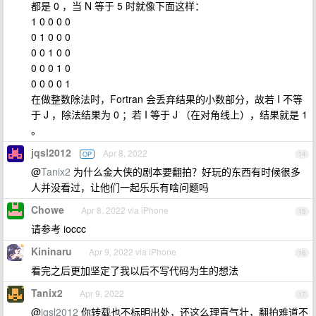
都是 0 ，当 N 等于 5 时就像下面这样：
1 0 0 0 0
0 1 0 0 0
0 0 1 0 0
0 0 0 1 0
0 0 0 0 1
在做整数除法时，Fortran 会丢弃结果的小数部分，故若 I 不等
于 J ，除法结果为 0 ；若 I 等于 J （在对角线上），结果就是 1
。
jqsl2012
Apr 8, 2022
OP
14
@
Tanix2
为什么金大侠的剧本要翻拍？好玩的东西有时候很多
人并没看过，让他们一起乐乐有啥问题吗
Chowe
Apr 8, 2022 via iPhone
15
请参考 ioccc
Kininaru
Apr 9, 2022 via iPhone
16
看完之后更加坚定了我以后不写代码为生的想法
Tanix2
Apr 9, 2022
17
@
jqsl2012
你转载也不标明出处，还这么理直气壮，翻拍难道不