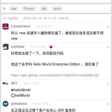
low
Printer
jdk
print
21 replies
•
2022-04-10 18:11:41 +08:00
Leviathann
Apr 8, 2022
1
所以 new 关键字人嫌狗憎实锤了，难怪现在很多语言都不用
new
xujinkai
Apr 8, 2022
5
2
好奇就去搜了一下，给你配段代码
他这个名字叫 Hello World Enterprise Edition ，很形象了
https://gist.github.com/lolzballs/2152bc0f31ee0286b722
AV1
Apr 8, 2022
3
❌helloWorld
⭕hellWorld
paradoxs
Apr 8, 2022
4
反正我没见过哪个客户会关心 JDK 版本的