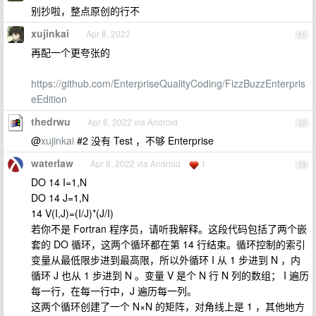
别抄啦，整点原创的行不
xujinkai
Apr 8, 2022
11
再配一个更夸张的
https://github.com/EnterpriseQualityCoding/FizzBuzzEnterpris
eEdition
thedrwu
Apr 8, 2022 via Android
12
@
xujinkai
#2 没有 Test ，不够 Enterprise
waterlaw
Apr 8, 2022 via Android
1
13
DO 14 I=1,N
DO 14 J=1,N
14 V(I,J)=(I/J)*(J/I)
若你不是 Fortran 程序员，请听我解释。这段代码包括了两个嵌
套的 DO 循环，这两个循环都在第 14 行结束。循环控制的索引
变量从最低限步进到最高限，所以外循环 I 从 1 步进到 N ，内
循环 J 也从 1 步进到 N 。变量 V 是个 N 行 N 列的数组； I 遍历
每一行，在每一行中，J 遍历每一列。
这两个循环创建了一个 N×N 的矩阵，对角线上是 1 ，其他地方