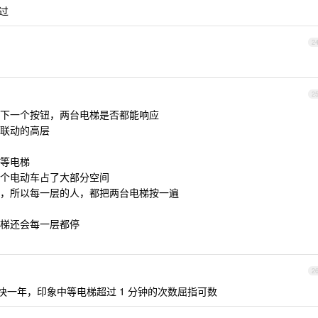
过
2
2
下一个按钮，两台电梯是否都能响应
联动的高层
等电梯
个电动车占了大部分空间
，所以每一层的人，都把两台电梯按一遍
梯还会每一层都停
2
了快一年，印象中等电梯超过 1 分钟的次数屈指可数