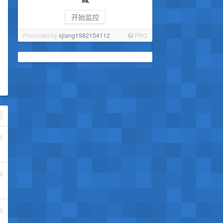
开始监控
Promoted by
xjiang1982154112
PRO
1
2
3