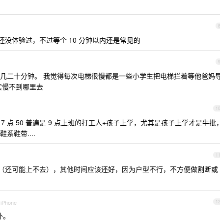
。
还没体验过，不过等个 10 分钟以内还是常见的
电梯等十几二十分钟。 我觉得每次电梯很慢都是一些小学生把电梯拦着等他爸妈
实慢不到哪里去
1
， 7 点 50 普遍是 9 点上班的打工人+孩子上学，尤其是孩子上学才是牛批
鞋带....
1
挤的（还可能上不去），其他时间应该还好，因为户型不行，不方便做割断或
 iPhone
1
外。