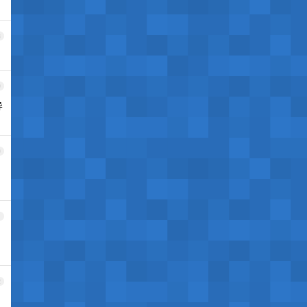
8
9
导
0
，
1
2