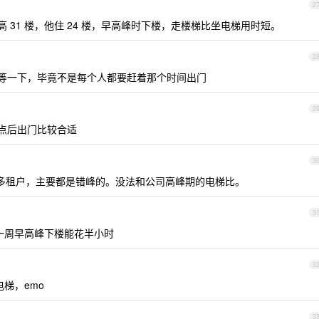
2
高 31 楼，他住 24 楼，早高峰时下楼，走楼梯比坐电梯用时短。
2
期等一下，毕竟不是每个人都要赶着那个时间出门
2
九点后出门比较合适
3
里挺多租户，主要都是错峰的。没法和公司高峰期的电梯比。
3
，那一周早高峰下楼能花半小时
3
梯，emo
3