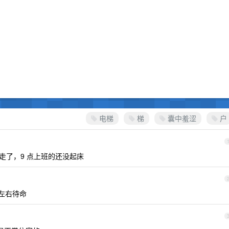
电梯
梯
囊中羞涩
户
走了，9 点上班的还没起床
层左右待命