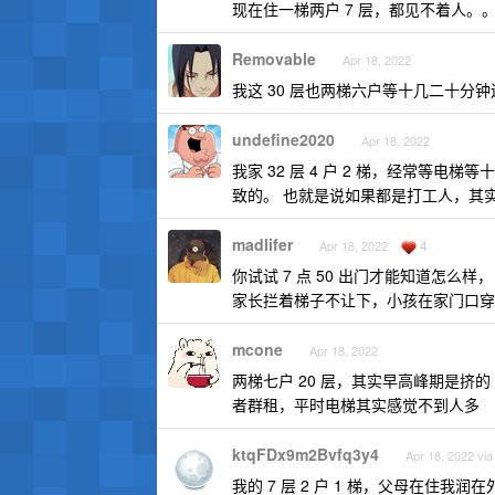
现在住一梯两户 7 层，都见不着人。
Removable
Apr 18, 2022
我这 30 层也两梯六户等十几二十分钟
undefine2020
Apr 18, 2022
我家 32 层 4 户 2 梯，经常等
致的。 也就是说如果都是打工人，其
madlifer
4
Apr 18, 2022
你试试 7 点 50 出门才能知道怎么样
家长拦着梯子不让下，小孩在家门口穿鞋系
mcone
Apr 18, 2022
两梯七户 20 层，其实早高峰期是
者群租，平时电梯其实感觉不到人多
ktqFDx9m2Bvfq3y4
Apr 18, 2022 via
我的 7 层 2 户 1 梯，父母在住我润在