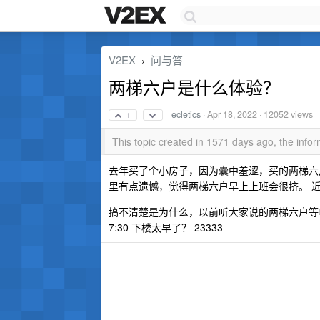
V2EX
问与答
›
两梯六户是什么体验？
ecletics
·
Apr 18, 2022
· 12052 views
1
This topic created in 1571 days ago, the inf
去年买了个小房子，因为囊中羞涩，买的两梯六户的
里有点遗憾，觉得两梯六户早上上班会很挤。 
搞不清楚是为什么，以前听大家说的两梯六户等
7:30 下楼太早了？ 23333