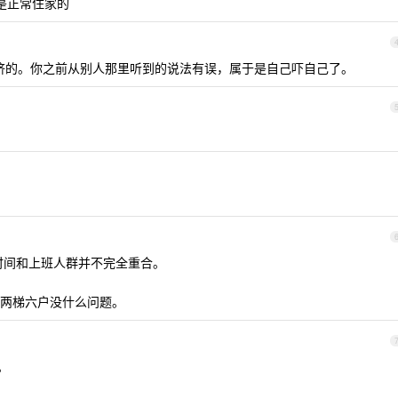
是正常住家的
会挤的。你之前从别人那里听到的说法有误，属于是自己吓自己了。
时间和上班人群并不完全重合。
两梯六户没什么问题。
。