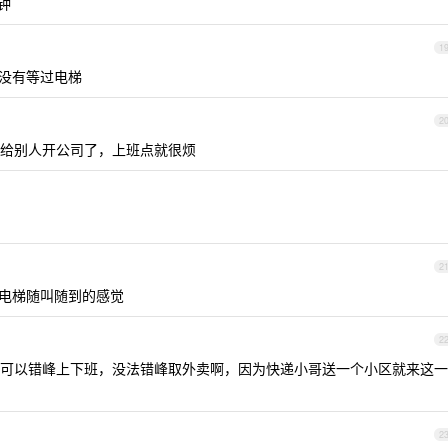
分钟
1
从来没有等过电梯
2
给别人开公司了，上班点就很烦
2
服，电梯随叫随到的感觉
2
可以错峰上下班，没法错峰取外卖啊，因为快递小哥送一个小区就来这一
2