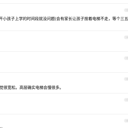
1
避开小孩子上学的时间段就没问题(会有家长让孩子按着电梯不走，等个三
1
1
1
，感觉很宽松。高层确实电梯会慢很多。
1
1