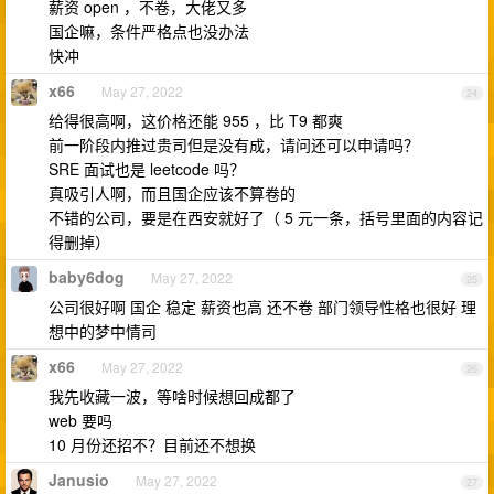
薪资 open ，不卷，大佬又多
国企嘛，条件严格点也没办法
快冲
x66
May 27, 2022
24
给得很高啊，这价格还能 955 ，比 T9 都爽
前一阶段内推过贵司但是没有成，请问还可以申请吗？
SRE 面试也是 leetcode 吗？
真吸引人啊，而且国企应该不算卷的
不错的公司，要是在西安就好了（ 5 元一条，括号里面的内容记
得删掉）
baby6dog
May 27, 2022
25
公司很好啊 国企 稳定 薪资也高 还不卷 部门领导性格也很好 理
想中的梦中情司
x66
May 27, 2022
26
我先收藏一波，等啥时候想回成都了
web 要吗
10 月份还招不？目前还不想换
Janusio
May 27, 2022
27