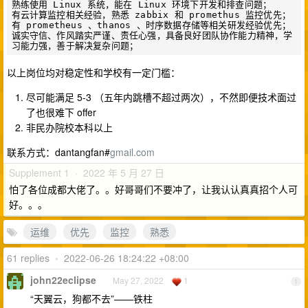
熟练使用 Linux 系统，能在 Linux 环境下开发和排查问题；

有云计算监控相关经验，熟悉 zabbix 和 promethus 监控优先；

有 prometheus 、thanos 、时序数据存储等相关研发经验优先；

诚实守信、作风踏实严谨、责任心强，具备良好团队协作能力精神，学
以上岗位均对稳定性和学校有一定门槛：
尽可能满足 5-3 （五年内跳槽不超过两次），不然即便技术面过
了也很难下 offer
非民办院校本科以上
联系方式：dantangfan#
gmail.com
Supplement 1 · 2022 年 5 月 27 日
怕了各位成都大佬了。。好哥哥们不要冲了，让我认认真真招个人可
好。。。
运维
优先
监控
熟悉
61 replies
•
2022-06-26 18:24:22 +08:00
john22eclipse
May 27, 2022
1
1
“天翼云，狗都不去”——铁柱