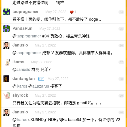
走过路过不要错过啊——铜柱
taoprogramer
May 27, 2022
1
34
看不懂上面的梗，哪位科普下，都不敢投了 doge 。
PandaRun
May 27, 2022
35
@
taoprogramer
#34 勇敢投，楼主带头冲锋
Janusio
May 27, 2022
36
@
taoprogramer
成都 V 友群欢迎你，具体细节入群详聊。
ikaros
May 27, 2022
37
@
Janusio
群呢 兄弟？
dantangfan
May 27, 2022
OP
38
@
ikaros
@
aLazarus
接客了
shyrock
May 27, 2022
39
只有我关注为啥天翼云招聘，邮箱是 gmail 吗。。。
Janusio
May 27, 2022
40
@
ikaros
cXU5NDg1NDEyNjE= base64 加一下，备注你的 V2
昵称