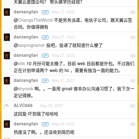
天翼云是国企吗？ 带头搞学历歧视？
dantangfan
May 27, 2022
OP
53
@
ChangeTheWorld
不是劳务派遣，电信子公司，跟天翼云签
合同。你值得拥有
dantangfan
May 27, 2022
OP
54
@
taoprogramer
投吧，投递了就知道什么梗了
dantangfan
May 27, 2022
OP
55
@
x66
10 月份可能太晚了，目前 web 目前都是外包。不过我们
正在计划申请两个 web 的 hc ，需要有独当一面的能力。
dantangfan
May 27, 2022
OP
56
@
shyrock
啊。。一直用 gmail 做非办公沟通习惯了，我下次一
定记得换。
ALVC666
May 28, 2022
57
这回复 吓到我了哈哈哈
dantangfan
May 30, 2022
OP
58
热度没了啊。。还没收到简历呢