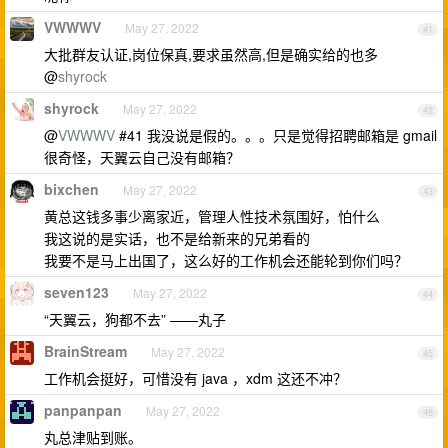
VWWWV
May 27, 2022
41
大批群友认证,岗位保真,要求虽然高,但是确实给的也多
@
shyrock
shyrock
May 27, 2022
42
@
VWWWV
#41 我没说是假的。。。只是觉得招聘邮箱是 gmail
很奇怪，天翼云自己没有邮箱？
bixchen
May 27, 2022
43
黄总这钱多事少离家近，管理人性技术氛围好，怕什么
我这说的是实话，也不是给新来的兄弟看的
我要不是马上出国了，这么好的工作机会还能轮到你们吗？
seven123
May 27, 2022
44
“天翼云，狗都不去” ——丸子
BrainStream
May 27, 2022
45
工作机会挺好，可惜没有 java ，xdm 这还不冲？
panpanpan
May 27, 2022
46
丸总津贴到账。