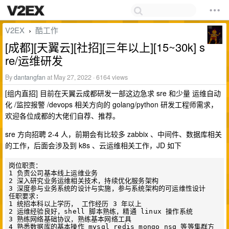
V2EX
酷工作
›
[成都][天翼云][社招][三年以上][15~30k] s
re/运维研发
By
dantangfan
at May 27, 2022 · 6164 views
[组内直招] 目前在天翼云成都研发一部这边急求 sre 和少量 运维自动
化 /监控报警 /devops 相关方向的 golang/python 研发工程师需求，
欢迎各位成都的大佬们自荐、推荐。
sre 方向招聘 2-4 人，前期会有比较多 zabbix 、中间件、数据库相关
的工作，后面会涉及到 k8s 、云运维相关工作，JD 如下
岗位职责：

1 负责公司基本线上运维业务

2 深入研究业务运维相关技术，持续优化服务架构

3 深度参与业务系统的设计与实施，参与系统架构的可运维性设计

任职要求:

1 统招本科以上学历， 工作经历 3 年以上

2 运维经验良好，shell 脚本熟练，精通 linux 操作系统

3 熟练网络基础协议，熟练基本网络工具

4 熟悉数据库的基本操作 mysql redis mongo nsq 等等集群方