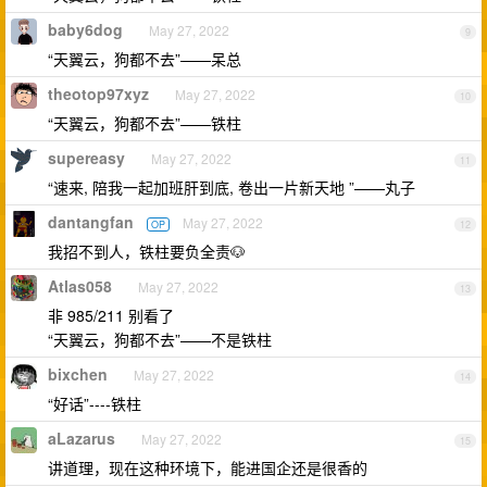
baby6dog
May 27, 2022
9
“天翼云，狗都不去”——呆总
theotop97xyz
May 27, 2022
10
“天翼云，狗都不去”——铁柱
supereasy
May 27, 2022
11
“速来, 陪我一起加班肝到底, 卷出一片新天地 ”——丸子
dantangfan
May 27, 2022
OP
12
我招不到人，铁柱要负全责🐶
Atlas058
May 27, 2022
13
非 985/211 别看了
“天翼云，狗都不去”——不是铁柱
bixchen
May 27, 2022
14
“好话”----铁柱
aLazarus
May 27, 2022
15
讲道理，现在这种环境下，能进国企还是很香的