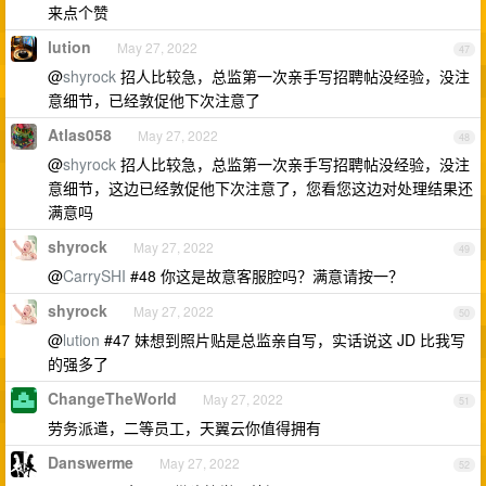
来点个赞
lution
May 27, 2022
47
@
shyrock
招人比较急，总监第一次亲手写招聘帖没经验，没注
意细节，已经敦促他下次注意了
Atlas058
May 27, 2022
48
@
shyrock
招人比较急，总监第一次亲手写招聘帖没经验，没注
意细节，这边已经敦促他下次注意了，您看您这边对处理结果还
满意吗
shyrock
May 27, 2022
49
@
CarrySHI
#48 你这是故意客服腔吗？满意请按一？
shyrock
May 27, 2022
50
@
lution
#47 妹想到照片贴是总监亲自写，实话说这 JD 比我写
的强多了
ChangeTheWorld
May 27, 2022
51
劳务派遣，二等员工，天翼云你值得拥有
Danswerme
May 27, 2022
52