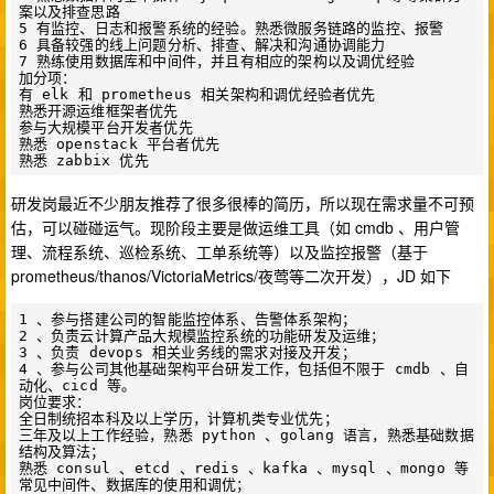
案以及排查思路

5 有监控、日志和报警系统的经验。熟悉微服务链路的监控、报警

6 具备较强的线上问题分析、排查、解决和沟通协调能力

7 熟练使用数据库和中间件，并且有相应的架构以及调优经验

加分项：

有 elk 和 prometheus 相关架构和调优经验者优先

熟悉开源运维框架者优先

参与大规模平台开发者优先

熟悉 openstack 平台者优先

研发岗最近不少朋友推荐了很多很棒的简历，所以现在需求量不可预
估，可以碰碰运气。现阶段主要是做运维工具（如 cmdb 、用户管
理、流程系统、巡检系统、工单系统等）以及监控报警（基于
prometheus/thanos/VictoriaMetrics/夜莺等二次开发），JD 如下
1 、参与搭建公司的智能监控体系、告警体系架构；

2 、负责云计算产品大规模监控系统的功能研发及运维；

3 、负责 devops 相关业务线的需求对接及开发；

4 、参与公司其他基础架构平台研发工作，包括但不限于 cmdb 、自
动化、cicd 等。

岗位要求：

全日制统招本科及以上学历，计算机类专业优先；

三年及以上工作经验，熟悉 python 、golang 语言，熟悉基础数据
结构及算法；

熟悉 consul 、etcd 、redis 、kafka 、mysql 、mongo 等
常见中间件、数据库的使用和调优；
