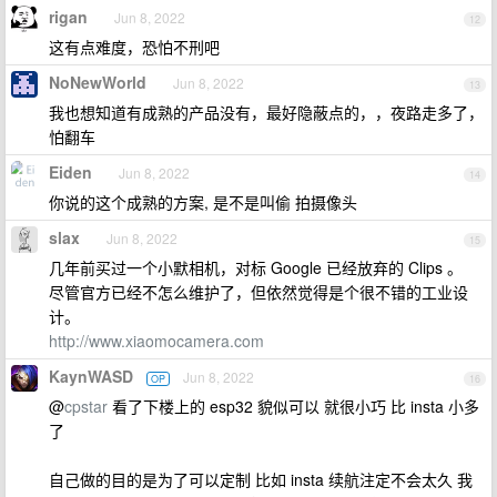
rigan
Jun 8, 2022
12
这有点难度，恐怕不刑吧
NoNewWorld
Jun 8, 2022
13
我也想知道有成熟的产品没有，最好隐蔽点的，，夜路走多了，
怕翻车
Eiden
Jun 8, 2022
14
你说的这个成熟的方案, 是不是叫偷 拍摄像头
slax
Jun 8, 2022
15
几年前买过一个小默相机，对标 Google 已经放弃的 Clips 。
尽管官方已经不怎么维护了，但依然觉得是个很不错的工业设
计。
http://www.xiaomocamera.com
KaynWASD
Jun 8, 2022
OP
16
@
cpstar
看了下楼上的 esp32 貌似可以 就很小巧 比 insta 小多
了
自己做的目的是为了可以定制 比如 insta 续航注定不会太久 我