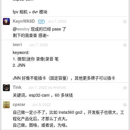
fpv 相机 + dvr 模块
KaynWASD
Jun 7, 2022
OP
2
@
westoy
现成的已经 pass 了
剩下的我查查 感谢~
imn1
Jun 7, 2022
3
keyword:
1. 微型|迷你 录像|录音 笔
2. JNN
JNN 好像不能插卡（固定容量），其他更多牌子可以插卡
Tink
Jun 7, 2022 via Android
4
关键词，esp32-cam ，60 多块钱
cpstar
Jun 8, 2022
5
自己做一定小不了，比如 insta360 go2 ，开发板子也很大，工
程化产品化后，才那么丁点大。
自己做，图啥，或者说，为啥。