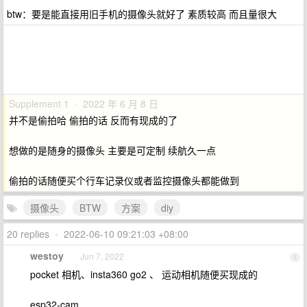
btw：要是能直接用旧手机的摄像头就好了 素质较高 而且量很大
Supplement 1 · 2022 年 6 月 8 日
并不是偷拍哈 偷拍的话 反而有现成的了
想做的是随身的摄像头 主要是可定制 续航久一点
偷拍的话随便买个行车记录仪或者监控摄像头都能做到
摄像头
BTW
方案
diy
20 replies
•
2022-06-10 09:21:03 +08:00
westoy
Jun 7, 2022
1
pocket 相机、insta360 go2 、 运动相机随便买现成的
esp32-cam