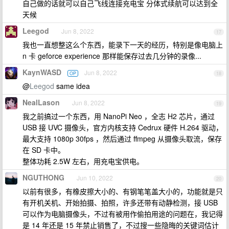
自己做的话就可以自己飞线连接充电宝 分体式续航可以达到全
天候
Leegod
Jun 8, 2022
17
我也一直想整这么个东西，能录下一天的经历，特别是像电脑上
n 卡 geforce experience 那样能保存过去几分钟的录像...
KaynWASD
Jun 8, 2022
OP
18
@
Leegod
same idea
NealLason
Jun 8, 2022
19
我之前搞过一个东西，用 NanoPi Neo ，全志 H2 芯片，通过
USB 接 UVC 摄像头，官方内核支持 Cedrux 硬件 H.264 驱动，
最大支持 1080p 30fps ，然后通过 ffmpeg 从摄像头取流，保存
在 SD 卡中。
整体功耗 2.5W 左右，用充电宝供电。
NGUTHONG
Jun 10, 2022
20
以前有很多，有橡皮擦大小的、有钢笔笔盖大小的，功能就是只
有开机关机、开始拍摄、拍照，许多还带有动静检测，接 USB
可以作为电脑摄像头，不过有被用作偷拍用途的问题在，我记得
是 14 年还是 15 年禁止销售了，不过搜一些隐晦的关键词估计