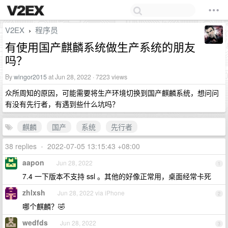
V2EX
程序员
›
有使用国产麒麟系统做生产系统的朋友
吗？
By
wingor2015
at Jun 28, 2022 · 7223 views
众所周知的原因，可能需要将生产环境切换到国产麒麟系统，想问问
有没有先行者，有遇到些什么坑吗？
麒麟
国产
系统
先行者
38 replies
•
2022-07-05 13:15:43 +08:00
aapon
Jun 28, 2022
1
7.4 一下版本不支持 ssl 。其他的好像正常用，桌面经常卡死
zhlxsh
Jun 28, 2022 via iPhone
2
哪个麒麟？🤣
wedfds
Jun 28, 2022
3