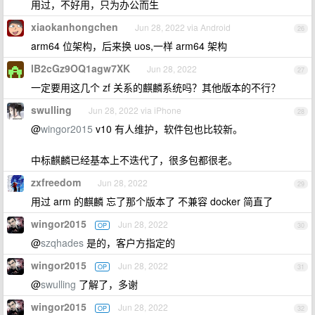
用过，不好用，只为办公而生
xiaokanhongchen
Jun 28, 2022 via Android
26
arm64 位架构，后来换 uos,一样 arm64 架构
lB2cGz9OQ1agw7XK
Jun 28, 2022
27
一定要用这几个 zf 关系的麒麟系统吗？其他版本的不行？
swulling
Jun 28, 2022 via iPhone
28
@
wingor2015
v10 有人维护，软件包也比较新。
中标麒麟已经基本上不迭代了，很多包都很老。
zxfreedom
Jun 28, 2022
29
用过 arm 的麒麟 忘了那个版本了 不兼容 docker 简直了
wingor2015
Jun 28, 2022
OP
30
@
szqhades
是的，客户方指定的
wingor2015
Jun 28, 2022
OP
31
@
swulling
了解了，多谢
wingor2015
Jun 28, 2022
OP
32