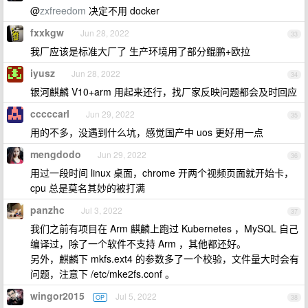
@
zxfreedom
决定不用 docker
fxxkgw
Jun 28, 2022
33
我厂应该是标准大厂了 生产环境用了部分鲲鹏+欧拉
iyusz
Jun 28, 2022
34
银河麒麟 V10+arm 用起来还行，找厂家反映问题都会及时回应
cccccarl
Jun 29, 2022
35
用的不多，没遇到什么坑，感觉国产中 uos 更好用一点
mengdodo
Jun 29, 2022
36
用过一段时间 linux 桌面，chrome 开两个视频页面就开始卡，
cpu 总是莫名其妙的被打满
panzhc
Jul 3, 2022
37
我们之前有项目在 Arm 麒麟上跑过 Kubernetes ，MySQL 自己
编译过，除了一个软件不支持 Arm ，其他都还好。
另外，麒麟下 mkfs.ext4 的参数多了一个校验，文件量大时会有
问题，注意下 /etc/mke2fs.conf 。
wingor2015
Jul 5, 2022
OP
38