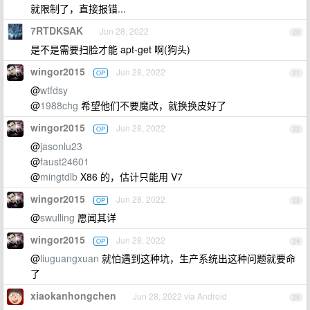
就限制了，直接报错...
7RTDKSAK
Jun 28, 2022
20
是不是需要扫脸才能 apt-get 啊(狗头)
wingor2015
Jun 28, 2022
OP
21
@
wtfdsy
@
1988chg
希望他们不要魔改，就换换皮好了
wingor2015
Jun 28, 2022
OP
22
@
jasonlu23
@
faust24601
@
mingtdlb
X86 的，估计只能用 V7
wingor2015
Jun 28, 2022
OP
23
@
swulling
愿闻其详
wingor2015
Jun 28, 2022
OP
24
@
liuguangxuan
就怕遇到这种坑，生产系统出这种问题就要命
了
xiaokanhongchen
Jun 28, 2022 via Android
25