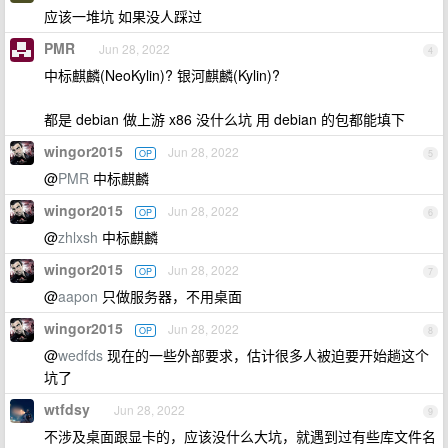
应该一堆坑 如果没人踩过
PMR
Jun 28, 2022
4
中标麒麟(NeoKylin)? 银河麒麟(Kylin)?
都是 debian 做上游 x86 没什么坑 用 debian 的包都能填下
wingor2015
Jun 28, 2022
OP
5
@
PMR
中标麒麟
wingor2015
Jun 28, 2022
OP
6
@
zhlxsh
中标麒麟
wingor2015
Jun 28, 2022
OP
7
@
aapon
只做服务器，不用桌面
wingor2015
Jun 28, 2022
OP
8
@
wedfds
现在的一些外部要求，估计很多人被迫要开始趟这个
坑了
wtfdsy
Jun 28, 2022
9
不涉及桌面跟显卡的，应该没什么大坑，就遇到过有些库文件名