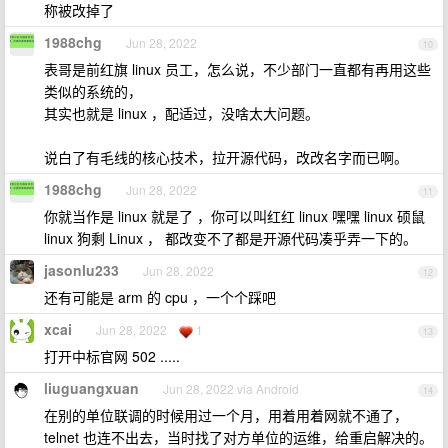
称被改掉了
1988chg
Jun 28, 2022
10
表哥是前红旗 linux 员工，怎么说，不少部门一直都有再用这些
类似的系统的，
其实也就是 linux ，配适过，没啥太大问题。
说白了有毛线的核心技术，拉开源代码，改改名字而已啊。
1988chg
Jun 28, 2022
11
你就当作是 linux 就是了 ，你可以叫红红 linux 嘿嘿 linux 硕鼠
linux 狗剩 Linux ， 都改变不了都是开源代码凑乎弄一下的。
jasonlu233
Jun 28, 2022
12
还有可能是 arm 的 cpu ，一个个踩吧
xcai
Jun 28, 2022
1
13
打开中标官网 502 .....
liuguangxuan
Jun 28, 2022 via Android
14
在别的单位联调的时候用过一个月，用着用着网就不通了，
telnet 也连不出去，当时找了对方单位的运维，给重启解决的。