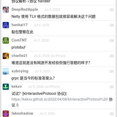
协议解析->协议 handler
DeepRedApple
Jul 5, 2022
17
Netty 使用 TLV 格式的数据包就很容易解决这个问题
hankai17
Jul 5, 2022
18
黏包警察在此
ComTNT
Jul 5, 2022
19
protobuf
charlie21
Jul 5, 2022 via iPhone
20
难道这就是没有网游开发经验但强行答题的样子？
xuboying
Jul 5, 2022
21
grpc 是当今的标准答案么？
kekxv
Jul 5, 2022 via iPhone
22
试试？[kInteractiveProtocol 协议](
https://kekxv.github.io/2022/04/08/kInteractiveProtocol%20
协
议 /)
fakeshadow
Jul 5, 2022
23