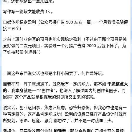
整，还都能整出一点东西来。
写作写一篇软文能收费 1k 。
自媒体能稳定盈利（公众号接广告 500 左右一篇，一个月看情况随便
接三五个）
之前上班时业余写的项目也能实现稳定盈利（不过由于那个项目是纯
爱好做的二次元项目，实验过一个月挂广告赚 2000 后就下掉了，为
了维持那份‘纯净性’ ）
上面这些东西说实话也都是小打小闹罢了，纯作爱好玩。
而我在前一阵子就想通了，既然我有一定的能力，那不如
干脆整点大
的
，我本身就是一个“创作者”，也深入了解过国内的创作者圈子，而
[线圈] 这个产品就是根据我的洞见所交出来的答案。
说实话，创业这回事，焦虑归焦虑，恐怖归恐怖。但我心中也是有一
种笃定感的，这产品肯定能成功！盈利的设想已经在产品设计时就有
所规划，思退、思危、思变 都想过了，并不是一时热血上头。
我相信，只要我这回创业时
能活着
，那总会得到自己想实现的目标