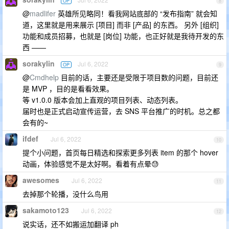
OP
8
@
madlifer
英雄所见略同！看我网站底部的 “发布指南” 就会知
道，这里就是用来展示 [项目] 而非 [产品] 的东西。 另外 [组织]
功能和成员招募，也就是 [岗位] 功能，也正好就是我待开发的东
西 ——
sorakylin
Jul 6, 2022
OP
9
@
Cmdhelp
目前的话，主要还是受限于项目数的问题，目前还
是 MVP ，目的是看看效果。
等 v1.0.0 版本会加上直观的项目列表、动态列表。
届时也是正式启动宣传运营，去 SNS 平台推广的时机。总之都
会有的~
ifdef
Jul 6, 2022
10
提个小问题，首页每日精选和探索更多列表 item 的那个 hover
动画，体验感觉不是太好啊。看着有点晕😓
awesomes
Jul 6, 2022
11
去掉那个轮播，没什么鸟用
sakamoto123
Jul 6, 2022
12
说实话，还不如搬运加翻译 ph