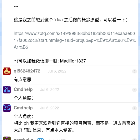
---
这是我之前想到这个 idea 之后做的概念原型，可以看一下：
https://www.zptq.com/s/149/9983/8dbd162ab00d11ecaaae00
17fa002dc2/start.html#g=1&id=brpj0p&p=%E9%A6%96%E9%
A1%B5
也可以加我微信聊一聊: Madlifer1337
ql562482472
Jul 6, 2022
5
有点意思
Cmdhelp
Jul 6, 2022
6
个人角度：
Cmdhelp
Jul 6, 2022
7
个人角度：
相比 ph 我更喜欢看到它直接的项目列表，而不是一进去首页的
大屏 辅助信息，有点本末倒置。
sorakylin
Jul 6, 2022