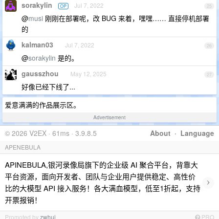
sorakylin
Jul 7, 2022
OP
25
@
musi
刚刚在部署呢，改 BUG 来着，嘿嘿…… 直接停机部署
的
kalman03
Jul 7, 2022
26
@
sorakylin
是的。
gausszhou
May 12, 2025
27
好像已经下线了...
爱意满满的作品展示区。
Advertisement
© 2026 V2EX · 61ms · 3.9.8.5
About
·
Language
APENEBULA
APINEBULA,银河录像局旗下的企业级 AI 聚合平台，背靠大
平台资源，面向开发者、团队与企业用户提供稳定、高性价
›
比的大模型 API 接入服务！各大满血模型，低至1折起，支持
开票报销！
Promoted by
zwhui
PRO