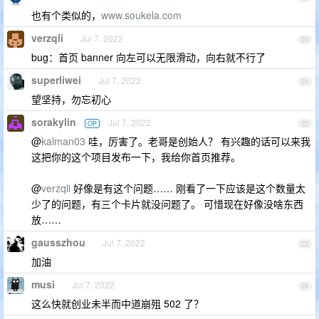
也有个类似的，
www.soukela.com
verzqli
Jul 7, 2022
20
bug：首页 banner 向左可以无限滑动，向右就不行了
superliwei
Jul 7, 2022
21
望坚持，勿忘初心
sorakylin
Jul 7, 2022
OP
22
@
kalman03
哇，厉害了。老哥是创始人？ 有兴趣的话可以来我
这把你的这个项目发布一下，我给你首页推荐。
@
verzqli
好像是有这个问题…… 刚看了一下应该是这个数量太
少了的问题，有三个卡片就没问题了。 可惜现在好像没啥东西
放……
gausszhou
Jul 7, 2022
23
加油
musi
Jul 7, 2022
24
这么快就创业未半而中道崩殂 502 了？