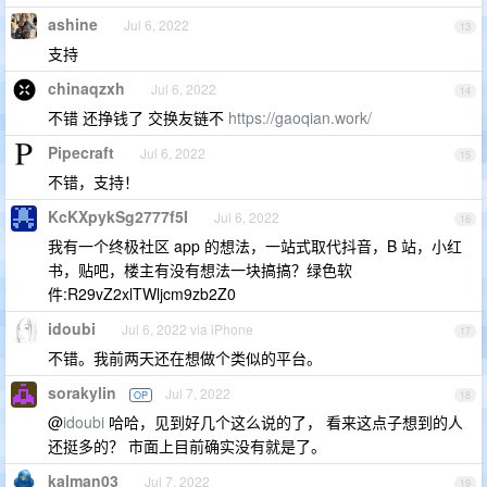
ashine
Jul 6, 2022
13
支持
chinaqzxh
Jul 6, 2022
14
不错 还挣钱了 交换友链不
https://gaoqian.work/
Pipecraft
Jul 6, 2022
15
不错，支持！
KcKXpykSg2777f5I
Jul 6, 2022
16
我有一个终极社区 app 的想法，一站式取代抖音，B 站，小红
书，贴吧，楼主有没有想法一块搞搞？绿色软
件:R29vZ2xlTWljcm9zb2Z0
idoubi
Jul 6, 2022 via iPhone
17
不错。我前两天还在想做个类似的平台。
sorakylin
Jul 7, 2022
OP
18
@
idoubi
哈哈，见到好几个这么说的了， 看来这点子想到的人
还挺多的？ 市面上目前确实没有就是了。
kalman03
Jul 7, 2022
19