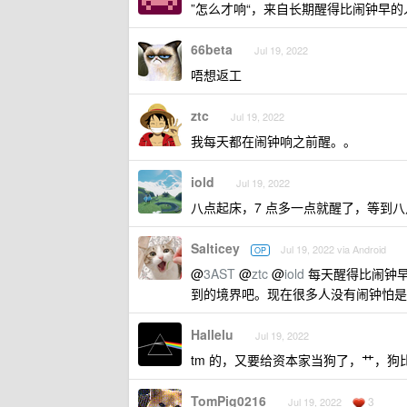
”怎么才响“，来自长期醒得比闹钟早的
66beta
Jul 19, 2022
唔想返工
ztc
Jul 19, 2022
我每天都在闹钟响之前醒。。
iold
Jul 19, 2022
八点起床，7 点多一点就醒了，等到八点
Salticey
Jul 19, 2022 via Android
OP
@
3AST
@
ztc
@
iold
每天醒得比闹钟早
到的境界吧。现在很多人没有闹钟怕是
Hallelu
Jul 19, 2022
tm 的，又要给资本家当狗了，艹，狗
TomPig0216
3
Jul 19, 2022