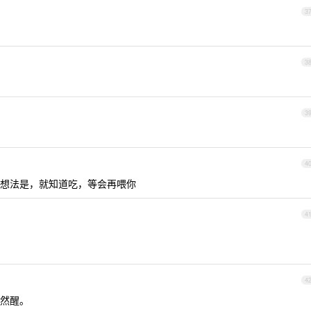
3
3
3
4
想法是，就知道吃，等会再喂你
4
4
然醒。