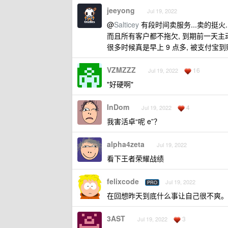
jeeyong
Jul 19, 2022
@
Salticey
有段时间卖服务...卖的挺火.
而且所有客户都不拖欠, 到期前一天主动
很多时候真是早上 9 点多, 被支付宝到
VZMZZZ
16
Jul 19, 2022
"好硬啊"
InDom
4
Jul 19, 2022
我害活卓“呢 e”？
alpha4zeta
Jul 19, 2022
看下王者荣耀战绩
felixcode
Jul 19, 2022
PRO
在回想昨天到底什么事让自己很不爽。
3AST
3
Jul 19, 2022