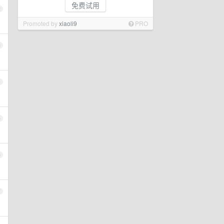
免费试用
2
Promoted by
xiaoli9
PRO
3
4
5
6
7