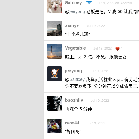
Salticey
Jul 19, 2022 via Android
OP
@
jeeyong
老板是吧，V 我 50 让我
xianyv
Jul 19, 2022
"上个鸡儿班"
Vegetable
1
Jul 19, 2022
晚上：才 2 点，不急，跟他耍耍
jeeyong
Jul 19, 2022
@
Salticey
我算灵活就业人员.. 有劳动手
你不要欺负我..分分钟可以变成农民工.
baozhilv
Jul 19, 2022
再咪个 5 分钟
russ44
Jul 19, 2022
"好困啊"