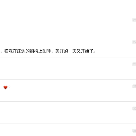
2
2
，猫咪在床边的躺椅上酣睡，美好的一天又开始了。
2
2
2
3
3