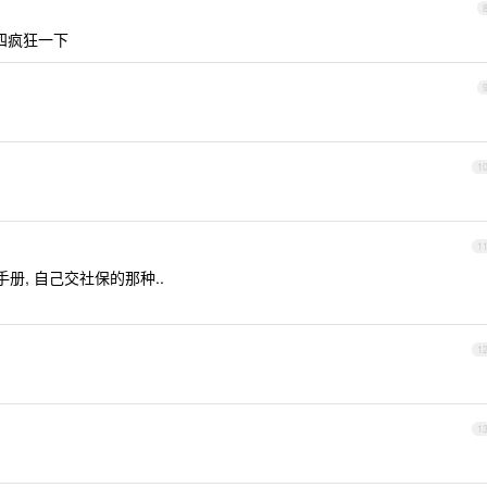
周四疯狂一下
1
1
册, 自己交社保的那种..
1
1