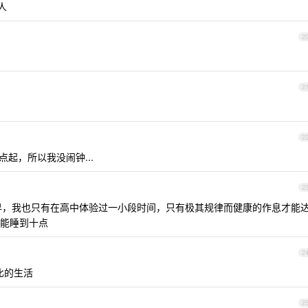
人
2
2
2
起，所以我没闹钟...
2
，我也只有在高中体验过一小段时间，只有极其规律而健康的作息才能
能睡到十点
2
比的生活
2