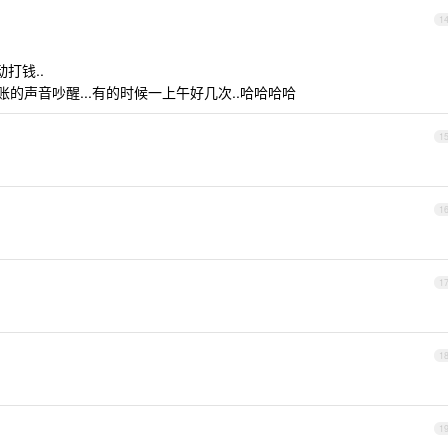
1
打钱..
账的声音吵醒...有的时候一上午好几次..哈哈哈哈
1
1
1
1
1