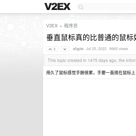
V2EX
程序员
›
垂直鼠标真的比普通的鼠标
silypie
·
Jul 25, 2022
· 9960 views
2
This topic created in 1475 days ago, the inf
用久了鼠标感觉手腕很累，手要一直搭在鼠标上