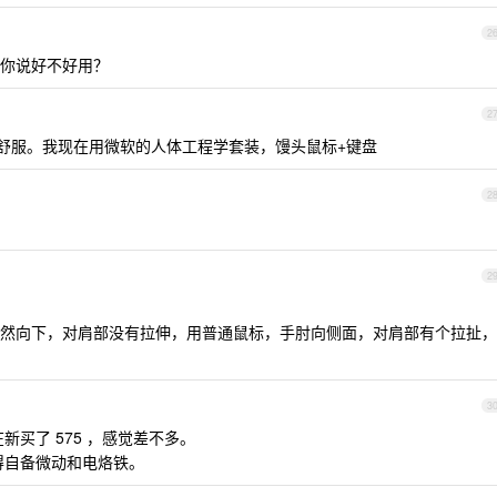
2
你说好不好用？
2
感觉不舒服。我现在用微软的人体工程学套装，馒头鼠标+键盘
2
2
然向下，对肩部没有拉伸，用普通鼠标，手肘向侧面，对肩部有个拉扯，
3
在新买了 575 ，感觉差不多。
都得自备微动和电烙铁。