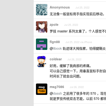
Anonyrnous
Jul 25, 2022
无法像一般鼠标用手指实现前后移动，
zpole
Jul 25, 2022
罗技 master 系列太重了，个人
flgn88
Jul 25, 2022 via iPhone
@
libook
轨迹球大拇指累，怕得腱鞘炎
coldear
Jul 26, 2022
好用，缓解了我肩部的疼痛。
可以自己感觉一下，用垂直鼠标手肘自
时间长了就会出问题。
msg7086
Jul 26, 2022
@
dassh
之前用了很多年的 570 ，现
就是罗技传统双击艺能，以前 570 