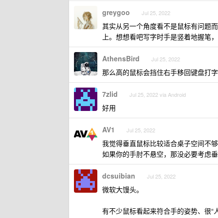
greygoo
Jul 25, 2022
其实从另一个角度看不是鼠标有问题而
上。想想看吧写字时手是竖着地握笔，
AthensBird
Jul 25, 2022
那么高的鼠标会挡住右手移回键盘打字，
7zlid
Jul 25, 2022 via Android
好用
AV1
Jul 25, 2022
我觉得垂直鼠标比较适合桌子空间不够
如果你的手肘不悬空，那没必要考虑垂
dcsuibian
Jul 25, 2022
微软大馒头。
有不少鼠标看起来符合手的姿势、很“