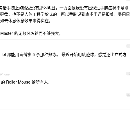
al ，说实话手腕上的感受没有那么明显，一方面是我没有出现过手腕症状不是刚
键盘，也不是人体工程学款式的，所以手腕说到底多半还是扣着，靠用鼠
如去休息休息效果来得实在。
Master 的无敌风火轮而不够强大。
1
 lol 都能用盲僧拿 5 杀那种熟练。 最近开始用轨迹球，感觉还比立式方
 iPhone
1
 Roller Mouse 给所有人。
2