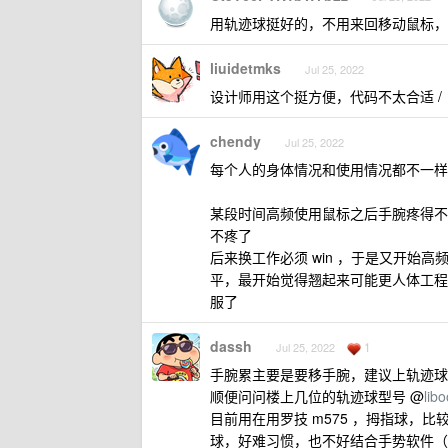
用轨迹球挺好的，不用来回移动鼠标，
liuidetmks
Jul 25, 2022
设计师用这个挺方便，代码不太合适 /
chendy
Jul 25, 2022
每个人的身体情况和使用情况都不一样
某段时间高频使用鼠标之后手腕疼得不行，
不疼了
后来换工作必须 win ，于是又开始高
平，最开始觉得翘起来可能更人体工程
服了
dassh
1
Jul 25, 2022
手腕累主要是要移手腕，建议上轨迹球
顺便问问楼上几位的轨迹球型号 @
lib
目前用在用罗技 m575 ，拇指球，比较
球，好难习惯，也不好结合手势软件（ 