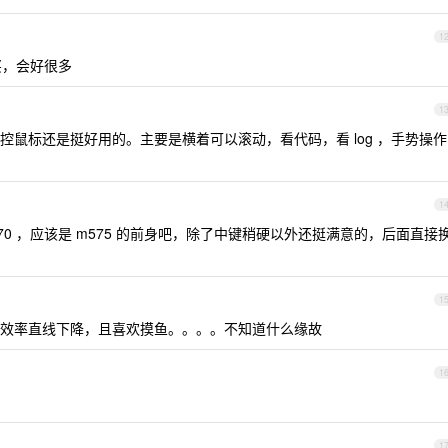
1
买，会好很多
1
鼠标还是挺好用的。主要是横着可以滚动，看代码，看 log ，手势操作
1
570 ，应该是 m575 的前身吧，除了中键稍硬以外还挺满意的，后面直接
1
效率直线下降，且喜欢摸鱼。。。。不知道什么缘故
1
1