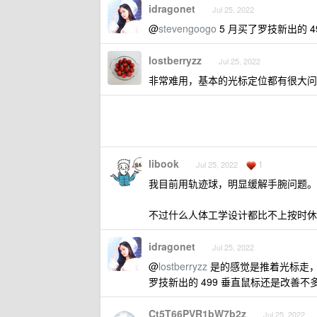
idragonet
Jul 25, 2022
@
stevengoogo
5 月买了罗技新出的 
lostberryzz
Jul 25, 2022
非常难用，基本的光标定位都有很大问
libook
1
Jul 25, 2022
我目前用轨迹球，明显缓解手腕问题。
不过什么人体工学设计都比不上按时休
idragonet
Jul 25, 2022
@
lostberryzz
是的感觉是推着光标走，开
罗技新出的 499 垂直鼠标还是改善不
Ct5T66PVR1bW7b2z
Jul 25, 2022