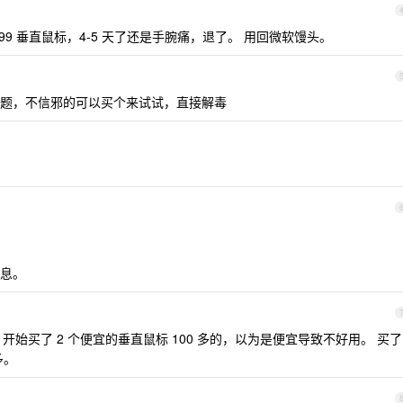
499 垂直鼠标，4-5 天了还是手腕痛，退了。 用回微软馒头。
题，不信邪的可以买个来试试，直接解毒
息。
始买了 2 个便宜的垂直鼠标 100 多的，以为是便宜导致不好用。 买了
多。