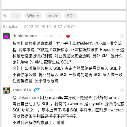
title
Where
article
SQL
6 replies
•
2022-07-28 10:16:37 +08:00
thinkershare
Jul 26, 2022
1
1
按照标题检索过滤本质上并不是什么逻辑操作, 也不属于业务流
程, 简单来说, 它就是个数据检索, 正常情况应该由 Repository 这
种基础设施提供好封装, 对业务层次完全透明. 另外 XML 是什么
鬼? Java 的 XML 配置生成 SQL?
另外什么叫将业务写入 SQL? 查询当然最终是需要写入 SQL 的,
不管你怎么做. 将业务写入 SQL 一般说的是再 SQL 层面做一致
性逻辑校验, 属于修改范畴.
zhao1014
Jul 26, 2022
OP
2
@
thinkershare
因为 mybatis 本身就不是完全封装好的 orm ，
需要自己动手写 SQL ，我说的 <where> 是 mybatis 提供的动态
SQL 功能之一，基本上等于拼接 SQL 字符串，区别是 <where>
可以根据条件判断是拼接还是不拼接。
不过我理解你的意思了，谢谢！